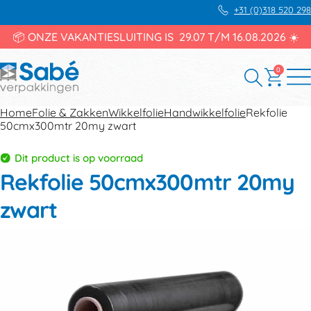
+31 (0)318 520 298
📦 ONZE VAKANTIESLUITING IS 29.07 T/M 16.08.2026 ☀️
0
Home
Folie & Zakken
Wikkelfolie
Handwikkelfolie
Rekfolie
50cmx300mtr 20my zwart
Dit product is op voorraad
Rekfolie 50cmx300mtr 20my
zwart