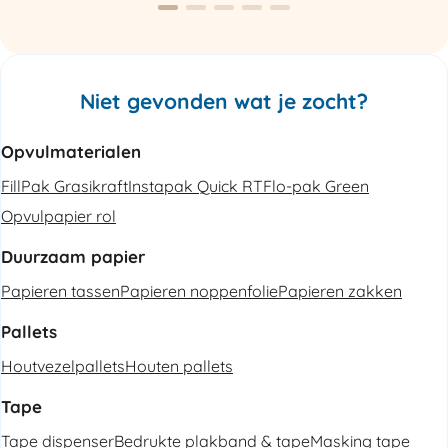
Niet gevonden wat je zocht?
Opvulmaterialen
FillPak Grasikraft
Instapak Quick RT
Flo-pak Green
Opvulpapier rol
Duurzaam papier
Papieren tassen
Papieren noppenfolie
Papieren zakken
Pallets
Houtvezelpallets
Houten pallets
Tape
Tape dispenser
Bedrukte plakband & tape
Masking tape