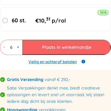
10% k
31
60 st.
€
10,
p/rol
Rekfolie
50cmx300mtr
Plaats in winkelmandje
-
+
20my
zwart
aantal
Veilig en achteraf betalen
Gratis Verzending
vanaf € 250,-
Sabe Verpakkingen denkt mee, biedt creatieve
oplossingen en levert snel uit voorraad. Wij staan
iedere dag dicht bij onze klanten.
Hoogwaardige
verpakkingen