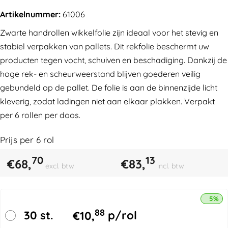
Artikelnummer:
61006
Zwarte handrollen wikkelfolie zijn ideaal voor het stevig en
stabiel verpakken van pallets. Dit rekfolie beschermt uw
producten tegen vocht, schuiven en beschadiging. Dankzij de
hoge rek- en scheurweerstand blijven goederen veilig
gebundeld op de pallet. De folie is aan de binnenzijde licht
kleverig, zodat ladingen niet aan elkaar plakken. Verpakt
per 6 rollen per doos.
Prijs per
6
rol
70
13
€
68,
€
83,
excl. btw
incl. btw
5% k
88
30 st.
€
10,
p/rol