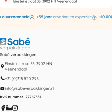
Einsteinstraat 33, 3902 HN Veenendaal
 duurzaamheid
+35 jaar
ervaring en expertise
+10.000 
Sabé verpakkingen
Einsteinstraat 33, 3902 HN
Veenendaal
+31 (0)318 520 298
info@sabeverpakkingen.nl
KvK nummer:
77767551