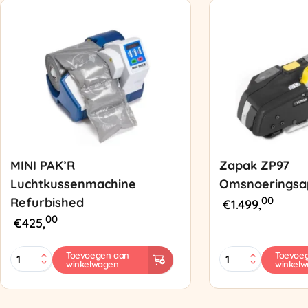
MINI PAK’R
Zapak ZP97
Luchtkussenmachine
Omsnoeringsa
00
Refurbished
€
1.499,
00
€
425,
MINI
Zapak
Toevoegen aan
Toevoe
winkelwagen
winkel
PAK'R
ZP97
Luchtkussenmachine
Omsnoeringsapp
Refurbished
aantal
aantal