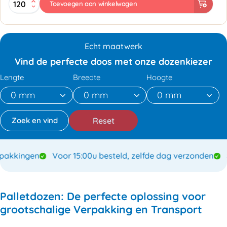
Toevoegen aan winkelwagen
1185x985x870mm
-
Dubbele
golf
Echt maatwerk
7mm
aantal
Vind de perfecte doos met onze dozenkiezer
Lengte
Breedte
Hoogte
Reset
kkingen
Voor 15:00u besteld, zelfde dag verzonden
Spe
Palletdozen: De perfecte oplossing voor
grootschalige Verpakking en Transport