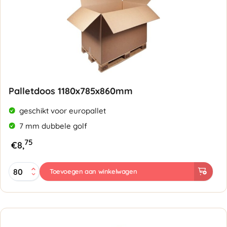
Palletdoos 1180x785x860mm
geschikt voor europallet
7 mm dubbele golf
75
€
8,
Palletdoos
Toevoegen aan winkelwagen
1180x785x860mm
-
Dubbele
golf
7mm
aantal