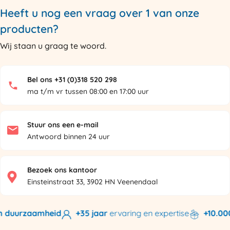
Heeft u nog een vraag over 1 van onze
producten?
Wij staan u graag te woord.
Bel ons +31 (0)318 520 298
ma t/m vr tussen 08:00 en 17:00 uur
Stuur ons een e-mail
Antwoord binnen 24 uur
Bezoek ons kantoor
Einsteinstraat 33, 3902 HN Veenendaal
 duurzaamheid
+35 jaar
ervaring en expertise
+10.000 