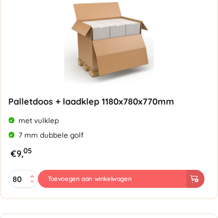
Palletdoos + laadklep 1180x780x770mm
met vulklep
7 mm dubbele golf
05
€
9,
Palletdoos
Toevoegen aan winkelwagen
+
laadklep
1180x780x770mm
-