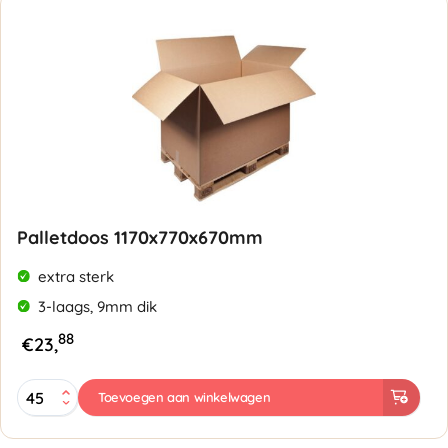
Dubbele
golf
7mm
aantal
Palletdoos 1170x770x670mm
extra sterk
3-laags, 9mm dik
88
€
23,
Palletdoos
Toevoegen aan winkelwagen
1170x770x670mm
-
Dubbele