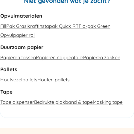
Niet gevonden wat je zocht?
Opvulmaterialen
FillPak Grasikraft
Instapak Quick RT
Flo-pak Green
Opvulpapier rol
Duurzaam papier
Papieren tassen
Papieren noppenfolie
Papieren zakken
Pallets
Houtvezelpallets
Houten pallets
Tape
Tape dispenser
Bedrukte plakband & tape
Masking tape