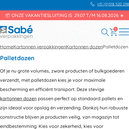
+31 (0)318 520 298
📦 ONZE VAKANTIESLUITING IS 29.07 T/M 16.08.2026 ☀️
0
Home
Kartonnen verpakkingen
Kartonnen dozen
Palletdozen
Palletdozen
Of je nu grote volumes, zware producten of bulkgoederen
verzendt, met palletdozen kies je voor maximale
bescherming en efficiënt transport. Deze stevige
kartonnen dozen
passen perfect op standaard pallets en
zijn ideaal voor opslag én verzending. Dankzij hun robuuste
constructie blijven je producten veilig, van magazijn tot
eindbestemming. Kies voor zekerheid, kies voor