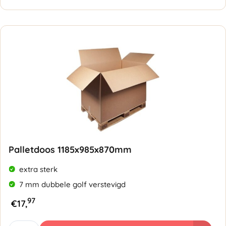
Laadklep
1180x780x1080mm
-
Dubbele
golf
7mm
aantal
Palletdoos 1185x985x870mm
extra sterk
7 mm dubbele golf verstevigd
97
€
17,
Palletdoos