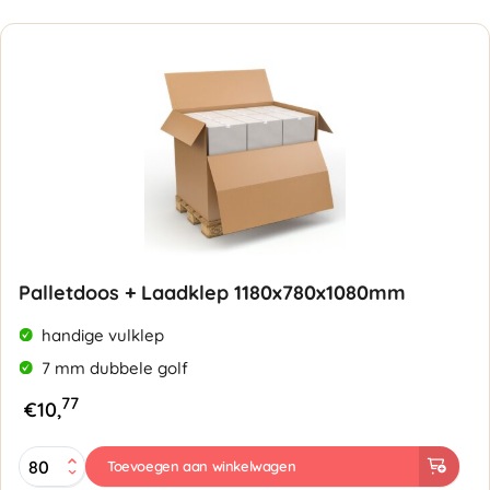
golf
9mm
aantal
Palletdoos + Laadklep 1180x780x1080mm
handige vulklep
7 mm dubbele golf
77
€
10,
Palletdoos
Toevoegen aan winkelwagen
+