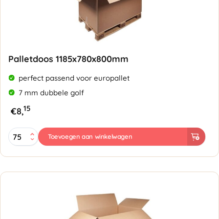
Palletdoos 1185x780x800mm
perfect passend voor europallet
7 mm dubbele golf
15
€
8,
Palletdoos
Toevoegen aan winkelwagen
1185x780x800mm
-
Dubbele
golf
7mm
aantal