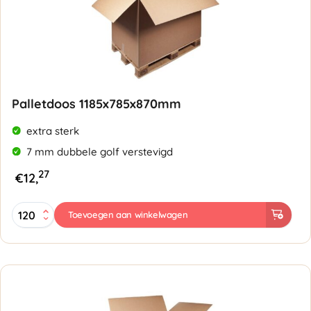
Palletdoos 1185x785x870mm
extra sterk
7 mm dubbele golf verstevigd
27
€
12,
Palletdoos
Toevoegen aan winkelwagen
1185x785x870mm
-
Dubbele
golf
7mm
aantal