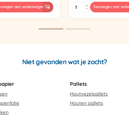
Sealtang
evoegen aan winkelwagen
Toevoegen aan wink
Super
sapparaat
Cello
420
SCT-
2
aantal
Niet gevonden wat je zocht?
apier
Pallets
ssen
Houtvezelpallets
penfolie
Houten pallets
kken