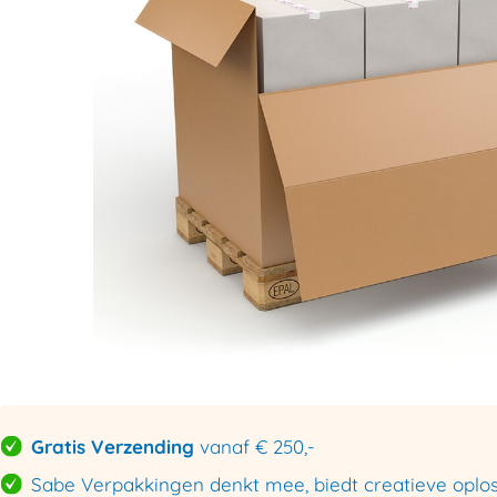
Gratis Verzending
vanaf € 250,-
Sabe Verpakkingen denkt mee, biedt creatieve oploss