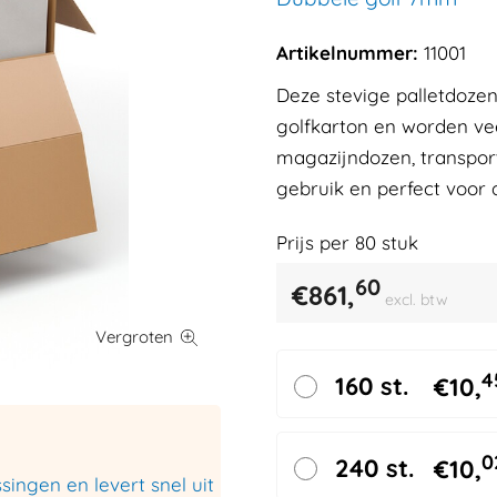
Artikelnummer:
11001
Deze stevige palletdozen
golfkarton en worden vee
magazijndozen, transpor
gebruik en perfect voor 
Prijs per
80
stuk
60
€
861,
excl. btw
4
160 st.
€
10,
0
240 st.
€
10,
ingen en levert snel uit