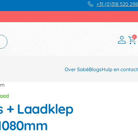
+31 (0)318 520 298
0
Over Sabé
Blogs
Hulp en contact
mm
raad
s + Laadklep
x1080mm