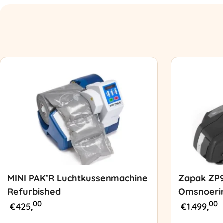
MINI PAK’R Luchtkussenmachine
Zapak ZP
Refurbished
Omsnoeri
00
00
€
425,
€
1.499,