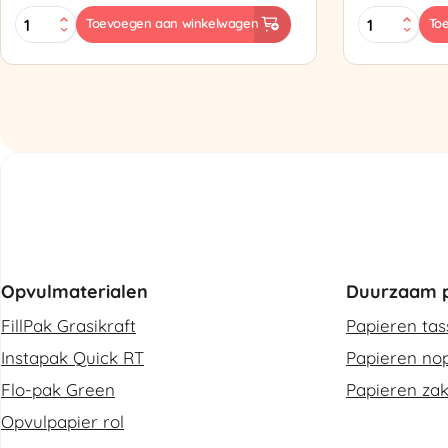
MINI
Zapak
Toevoegen aan winkelwagen
To
PAK'R
ZP97
Luchtkussenmachine
Omsnoering
Refurbished
aantal
aantal
Opvulmaterialen
Duurzaam p
FillPak Grasikraft
Papieren ta
Instapak Quick RT
Papieren nop
Flo-pak Green
Papieren za
Opvulpapier rol