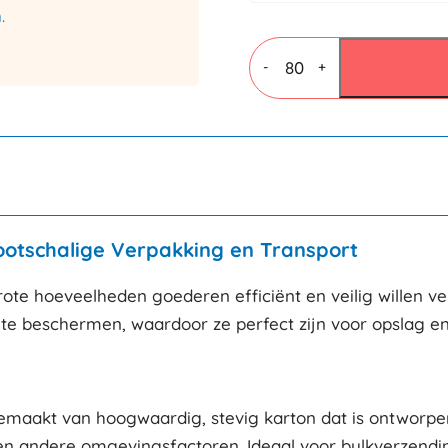
.
Palletdoos
+
-
+
Laadklep
1180x780x1080mm
-
Dubbele
golf
7mm
aantal
rootschalige Verpakking en Transport
grote hoeveelheden goederen efficiënt en veilig willen v
te beschermen, waardoor ze perfect zijn voor opslag en
gemaakt van hoogwaardig, stevig karton dat is ontworpe
en andere omgevingsfactoren. Ideaal voor bulkverzendin