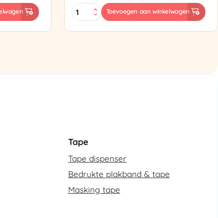
ES-
elwagen
Toevoegen aan winkelwagen
102
Semi-
automatische
omsnoeringsmachine
aantal
Tape
Tape dispenser
Bedrukte plakband & tape
Masking tape