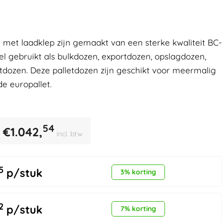
 met laadklep zijn gemaakt van een sterke kwaliteit BC-
l gebruikt als bulkdozen, exportdozen, opslagdozen,
tdozen. Deze palletdozen zijn geschikt voor meermalig
de europallet.
54
€
1.042,
incl. btw
5
p/stuk
3% korting
2
p/stuk
7% korting