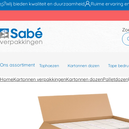
Wij bieden kwaliteit en duurzaamheid
Ruime ervaring en
Zo
Ons assortiment
Tophoezen
Kartonnen dozen
Tape bedru
Home
Kartonnen verpakkingen
Kartonnen dozen
Palletdozen