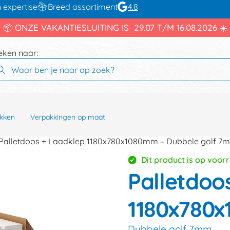
 expertise
Breed assortiment
4.8
📦 ONZE VAKANTIESLUITING IS 29.07 T/M 16.08.2026 ☀️
eken naar:
kken
Verpakkingen op maat
Palletdoos + Laadklep 1180x780x1080mm – Dubbele golf 7
Dit product is op voor
Palletdoo
1180x780
Dubbele golf 7mm