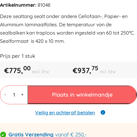
Artikelnummer:
81048
Deze sealtang sealt onder andere Cellofaan-, Papier- en
Aluminium laminaatfolies. De temperatuur van de
sealbalken kan traploos worden ingesteld van 60 tot 250°C.
Sealformaat is 420 x 10 mm.
Prijs per
1
stuk
00
75
€
775,
€
937,
excl. btw
incl. btw
Sealtang
Super
Plaats in winkelmandje
-
+
Cello
420
SCT-
Veilig en achteraf betalen
2
aantal
Gratis Verzending
vanaf € 250,-