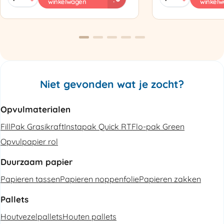
winkelwagen
winkel
PAK'R
ZP97
Luchtkussenmachine
Omsnoeringsapp
Refurbished
aantal
aantal
Niet gevonden wat je zocht?
Opvulmaterialen
FillPak Grasikraft
Instapak Quick RT
Flo-pak Green
Opvulpapier rol
Duurzaam papier
Papieren tassen
Papieren noppenfolie
Papieren zakken
Pallets
Houtvezelpallets
Houten pallets