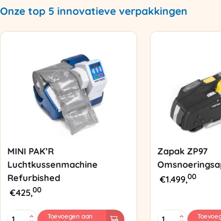
Onze top 5 innovatieve verpakkingen
MINI PAK’R
Zapak ZP97
Luchtkussenmachine
Omsnoeringsa
00
Refurbished
€
1.499,
00
€
425,
MINI
Zapak
Toevoegen aan
Toevoe