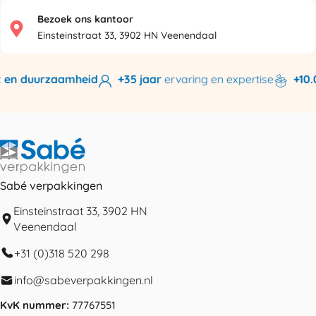
Bezoek ons kantoor
Einsteinstraat 33, 3902 HN Veenendaal
en duurzaamheid
+35 jaar
ervaring en expertise
+10.00
Sabé verpakkingen
Einsteinstraat 33, 3902 HN
Veenendaal
+31 (0)318 520 298
info@sabeverpakkingen.nl
KvK nummer:
77767551