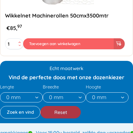
Wikkelnet Machinerollen 50cmx3500mtr
97
€
85,
Wikkelnet
Toevoegen aan winkelwagen
Machinerollen
50cmx3500mtr
aantal
Echt maatwerk
Vind de perfecte doos met onze dozenkiezer
Lengte
Breedte
Hoogte
Reset
pakkingen
Voor 15:00u besteld, zelfde dag verzonden