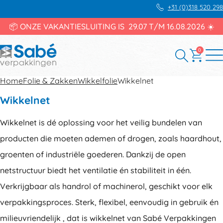
+31 (0)318 520 298
📦 ONZE VAKANTIESLUITING IS 29.07 T/M 16.08.2026 ☀️
0
Home
Folie & Zakken
Wikkelfolie
Wikkelnet
Wikkelnet
Wikkelnet is dé oplossing voor het veilig bundelen van
producten die moeten ademen of drogen, zoals haardhout,
groenten of industriële goederen. Dankzij de open
netstructuur biedt het ventilatie én stabiliteit in één.
Verkrijgbaar als handrol of machinerol, geschikt voor elk
verpakkingsproces. Sterk, flexibel, eenvoudig in gebruik én
milieuvriendelijk , dat is wikkelnet van Sabé Verpakkingen