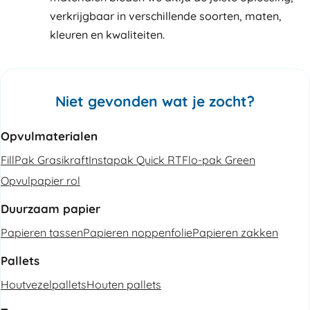
verkrijgbaar in verschillende soorten, maten,
kleuren en kwaliteiten.
Niet gevonden wat je zocht?
Opvulmaterialen
FillPak Grasikraft
Instapak Quick RT
Flo-pak Green
Opvulpapier rol
Duurzaam papier
Papieren tassen
Papieren noppenfolie
Papieren zakken
Pallets
Houtvezelpallets
Houten pallets