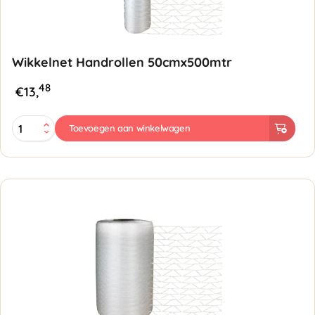
Wikkelnet Handrollen 50cmx500mtr
48
€
13,
Wikkelnet
Toevoegen aan winkelwagen
Handrollen
50cmx500mtr
aantal