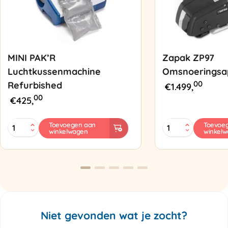
MINI PAK’R
Zapak ZP97
Luchtkussenmachine
Omsnoeringsa
00
Refurbished
€
1.499,
00
€
425,
MINI
Zapak
Toevoegen aan
Toevoe
winkelwagen
winkel
PAK'R
ZP97
Luchtkussenmachine
Omsnoeringsapp
Refurbished
aantal
aantal
Niet gevonden wat je zocht?