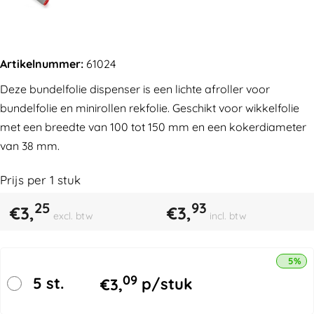
Artikelnummer:
61024
Deze bundelfolie dispenser is een lichte afroller voor
bundelfolie en minirollen rekfolie. Geschikt voor wikkelfolie
met een breedte van 100 tot 150 mm en een kokerdiameter
van 38 mm.
Prijs per
1
stuk
25
93
€
3,
€
3,
excl. btw
incl. btw
5% k
09
5 st.
€
3,
p/stuk