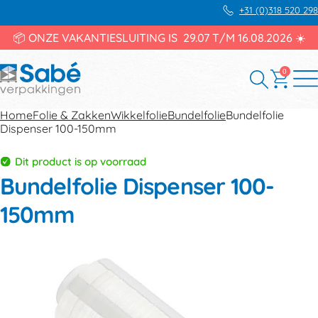
+31 (0)318 520 298
📦 ONZE VAKANTIESLUITING IS 29.07 T/M 16.08.2026 ☀️
0
Home
Folie & Zakken
Wikkelfolie
Bundelfolie
Bundelfolie
Dispenser 100-150mm
Dit product is op voorraad
Bundelfolie Dispenser 100-
150mm