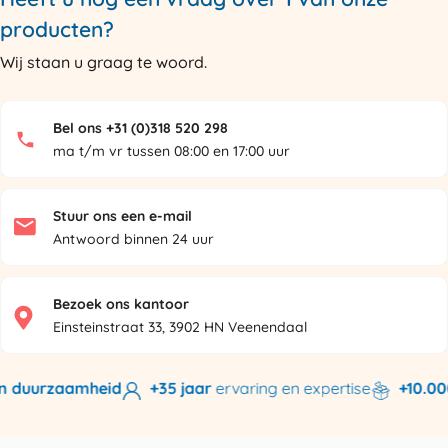
producten?
Wij staan u graag te woord.
Bel ons +31 (0)318 520 298
ma t/m vr tussen 08:00 en 17:00 uur
Stuur ons een e-mail
Antwoord binnen 24 uur
Bezoek ons kantoor
Einsteinstraat 33, 3902 HN Veenendaal
 duurzaamheid
+35 jaar
ervaring en expertise
+10.000