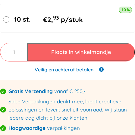
10% k
93
10 st.
€
2,
p/stuk
Bundelfolie
Dispenser
Plaats in winkelmandje
-
+
100-
150mm
aantal
Veilig en achteraf betalen
Gratis Verzending
vanaf € 250,-
Sabe Verpakkingen denkt mee, biedt creatieve
oplossingen en levert snel uit voorraad. Wij staan
iedere dag dicht bij onze klanten.
Hoogwaardige
verpakkingen