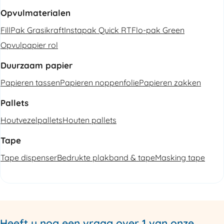
Opvulmaterialen
FillPak Grasikraft
Instapak Quick RT
Flo-pak Green
Opvulpapier rol
Duurzaam papier
Papieren tassen
Papieren noppenfolie
Papieren zakken
Pallets
Houtvezelpallets
Houten pallets
Tape
Tape dispenser
Bedrukte plakband & tape
Masking tape
Heeft u nog een vraag over 1 van onze