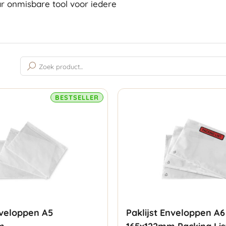
ar onmisbare tool voor iedere
Gesorteerd
op
populariteit
BESTSELLER
nveloppen A5
Paklijst Enveloppen A6