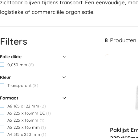
zichtbaar blijven tijdens transport. Een eenvoudige, ma
logistieke of commerciële organisatie.
Filters
8
Producten
Folie dikte
0,030 mm
(8)
Kleur
Transparant
(8)
Formaat
A6 165 x 122 mm
(2)
A5 225 x 165mm DE
(1)
A5 225 x 165mm
(1)
A5 225 x 165 mm
(1)
Paklijst E
A4 315 x 230 mm
(1)