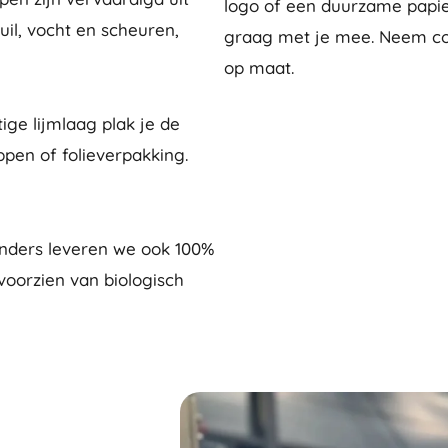
logo of een duurzame papier
il, vocht en scheuren,
graag met je mee. Neem con
op maat.
tige lijmlaag plak je de
ppen of folieverpakking.
enders leveren we ook 100%
 voorzien van biologisch