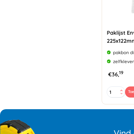
Paklijst E
225x122m
pakbon di
zelfkleve
19
€
36,
Paklijst
To
Enveloppen
DL
225x122mm
aantal
Vind