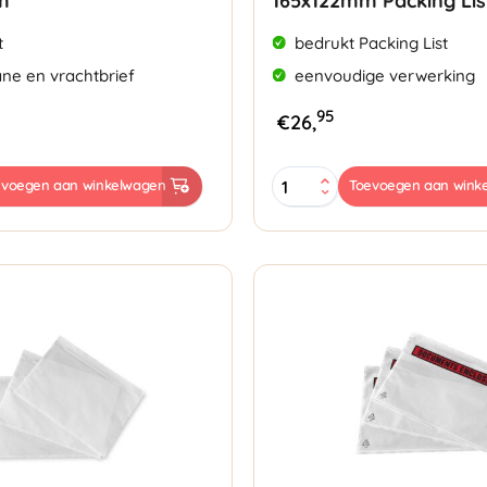
m
165x122mm Packing Lis
t
bedrukt Packing List
ne en vrachtbrief
eenvoudige verwerking
95
€
26,
Paklijst
evoegen aan winkelwagen
Toevoegen aan wink
Enveloppen
A6
165x122mm
Packing
List
aantal