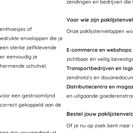
zendingen en bedrijven die 
Voor wie zijn paklijstenv
enthoesjes of
Onze paklijstenveloppen wo
bedrukte enveloppen die je
 een sterke zelfklevende
E-commerce en webshops
t er eenvoudig je
zichtbaar én veilig bevestig
chermende schutvel.
Transportbedrijven en logi
zendnota’s en douanedocume
Distributiecentra en magaz
 voor een gestroomlijnd
en uitgaande goederenstro
n correct gekoppeld aan de
Bestel jouw paklijstenvel
Of je nu op zoek bent naar 
pen zijn vervaardigd uit