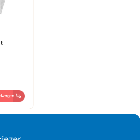
t
elwagen
iezer