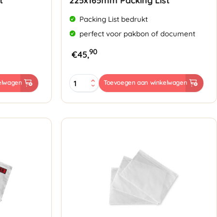
t
225x165mm Packing List
Packing List bedrukt
perfect voor pakbon of document
90
€
45,
Paklijst
elwagen
Toevoegen aan winkelwagen
Enveloppen
A5
225x165mm
Packing
List
aantal