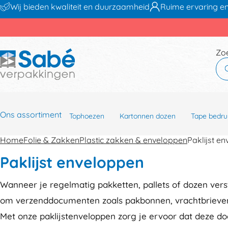
Wij bieden kwaliteit en duurzaamheid
Ruime ervaring en
Zo
Ons assortiment
Tophoezen
Kartonnen dozen
Tape bedru
Home
Folie & Zakken
Plastic zakken & enveloppen
Paklijst e
Paklijst enveloppen
Wanneer je regelmatig pakketten, pallets of dozen verst
om verzenddocumenten zoals pakbonnen, vrachtbrieven 
Met onze paklijstenveloppen zorg je ervoor dat deze do