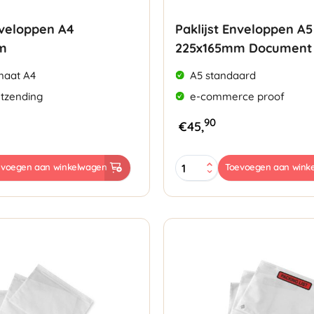
nveloppen A4
Paklijst Enveloppen A5
m
225x165mm Document 
maat A4
A5 standaard
etzending
e-commerce proof
90
€
45,
Paklijst
evoegen aan winkelwagen
Toevoegen aan wink
Enveloppen
A5
225x165mm
Document
Enclosed
aantal