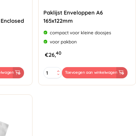
Paklijst Enveloppen A6
Enclosed
165x122mm
compact voor kleine doosjes
voor pakbon
40
€
26,
Paklijst
elwagen
Toevoegen aan winkelwagen
Enveloppen
A6
165x122mm
aantal