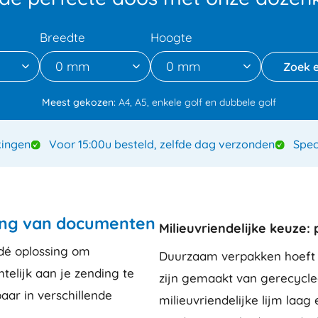
Breedte
Hoogte
0 mm
0 mm
Meest gekozen:
A4, A5, enkele golf en dubbele golf
ingen
Voor 15:00u besteld, zelfde dag verzonden
Spec
ding van documenten
Milieuvriendelijke keuze:
 dé oplossing om
Duurzaam verpakken hoeft ni
telijk aan je zending te
zijn gemaakt van gerecycled
aar in verschillende
milieuvriendelijke lijm laag