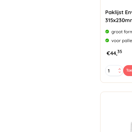
Paklijst E
315x230m
groot for
voor pall
35
€
44,
Paklijst
To
Enveloppen
A4
315x230mm
aantal