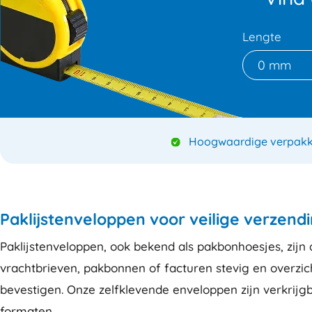
Lengte
0 mm
Hoogwaardige verpakk
Paklijstenveloppen voor veilige verzen
Paklijstenveloppen, ook bekend als pakbonhoesjes, zijn
vrachtbrieven, pakbonnen of facturen stevig en overzich
bevestigen. Onze zelfklevende enveloppen zijn verkrijgb
formaten.