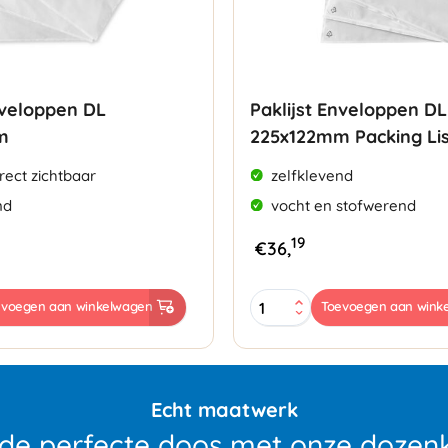
nveloppen DL
Paklijst Enveloppen DL
m
225x122mm Packing Lis
rect zichtbaar
zelfklevend
nd
vocht en stofwerend
19
€
36,
Paklijst
evoegen aan winkelwagen
Toevoegen aan wink
Enveloppen
DL
225x122mm
Packing
List
Echt maatwerk
aantal
 de perfecte doos met onze dozenk