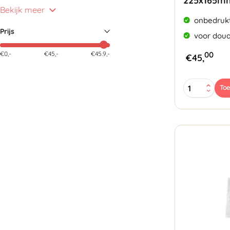
225x165m
Bekijk meer
onbedruk
Prijs
voor doua
€0,-
€
45
,-
€45.9,-
00
€
45,
Paklijst
To
Enveloppen
A5
225x165mm
aantal