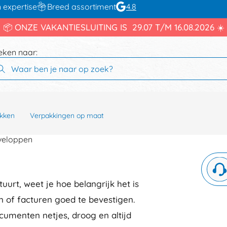
 expertise
Breed assortiment
4.8
📦 ONZE VAKANTIESLUITING IS 29.07 T/M 16.08.2026 ☀️
eken naar:
kken
Verpakkingen op maat
nveloppen
uurt, weet je hoe belangrijk het is
of facturen goed te bevestigen.
cumenten netjes, droog en altijd