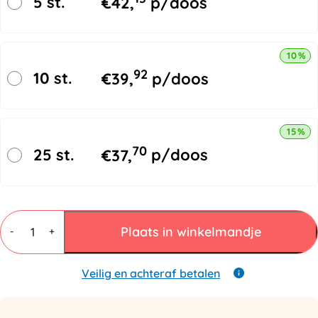
5 st.
€
42,
p/doos
10% k
92
10 st.
€
39,
p/doos
15% k
70
25 st.
€
37,
p/doos
Paklijst
Enveloppen
Plaats in winkelmandje
-
+
A4
315x230mm
aantal
Veilig en achteraf betalen