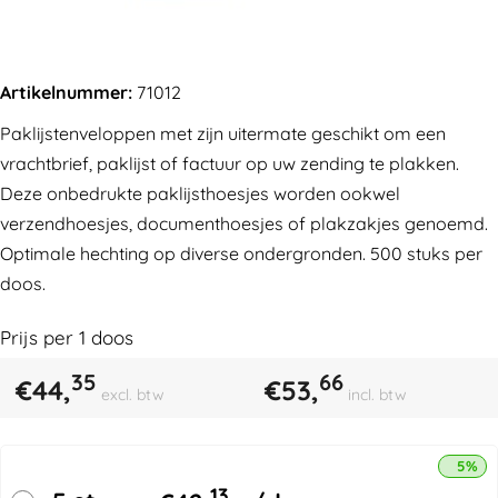
Artikelnummer:
71012
Paklijstenveloppen met zijn uitermate geschikt om een
vrachtbrief, paklijst of factuur op uw zending te plakken.
Deze onbedrukte paklijsthoesjes worden ookwel
verzendhoesjes, documenthoesjes of plakzakjes genoemd.
Optimale hechting op diverse ondergronden. 500 stuks per
doos.
Prijs per
1
doos
35
66
€
44,
€
53,
excl. btw
incl. btw
5% k
13