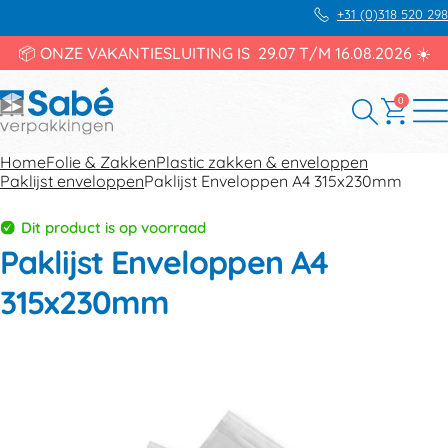
+31 (0)318 520 298
📦 ONZE VAKANTIESLUITING IS 29.07 T/M 16.08.2026 ☀️
0
Home
Folie & Zakken
Plastic zakken & enveloppen
Paklijst enveloppen
Paklijst Enveloppen A4 315x230mm
Dit product is op voorraad
Paklijst Enveloppen A4
315x230mm