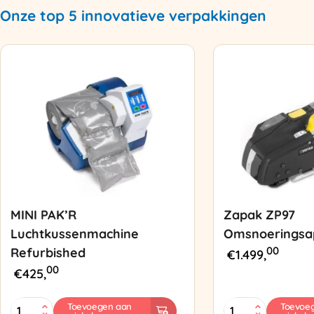
Onze top 5 innovatieve verpakkingen
MINI PAK’R
Zapak ZP97
Luchtkussenmachine
Omsnoeringsa
00
Refurbished
€
1.499,
00
€
425,
MINI
Zapak
Toevoegen aan
Toevoe