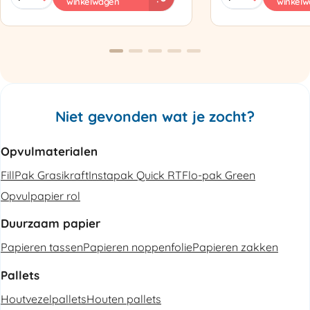
winkelwagen
winkel
PAK'R
ZP97
Luchtkussenmachine
Omsnoeringsapp
Refurbished
aantal
aantal
Niet gevonden wat je zocht?
Opvulmaterialen
FillPak Grasikraft
Instapak Quick RT
Flo-pak Green
Opvulpapier rol
Duurzaam papier
Papieren tassen
Papieren noppenfolie
Papieren zakken
Pallets
Houtvezelpallets
Houten pallets