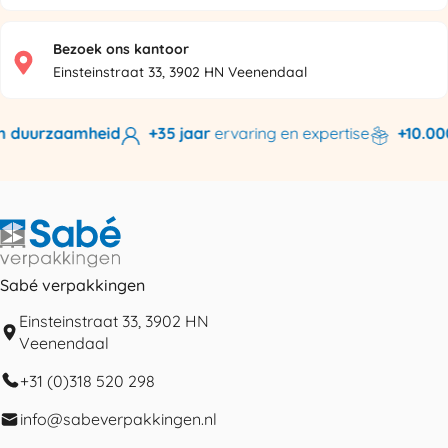
Bezoek ons kantoor
Einsteinstraat 33, 3902 HN Veenendaal
 duurzaamheid
+35 jaar
ervaring en expertise
+10.000 
Sabé verpakkingen
Einsteinstraat 33, 3902 HN
Veenendaal
+31 (0)318 520 298
info@sabeverpakkingen.nl