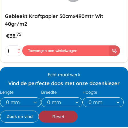
Gebleekt Kraftpapier 50cmx490mtr Wit
40gr/m2
75
€
38,
Gebleekt
Toevoegen aan winkelwagen
Kraftpapier
50cmx490mtr
Wit
40gr/m2
Echt maatwerk
aantal
Vind de perfecte doos met onze dozenkiezer
Lengte
Breedte
Hoogte
Reset