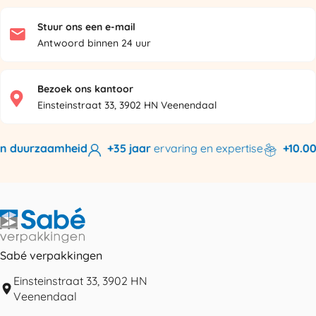
Stuur ons een e-mail
Antwoord binnen 24 uur
Bezoek ons kantoor
Einsteinstraat 33, 3902 HN Veenendaal
 duurzaamheid
+35 jaar
ervaring en expertise
+10.000
Sabé verpakkingen
Einsteinstraat 33, 3902 HN
Veenendaal