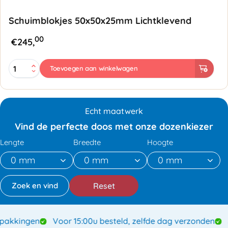
Schuimblokjes 50x50x25mm Lichtklevend
00
€
245,
Schuimblokjes
Toevoegen aan winkelwagen
50x50x25mm
Lichtklevend
aantal
Echt maatwerk
Vind de perfecte doos met onze dozenkiezer
Lengte
Breedte
Hoogte
Reset
kkingen
Voor 15:00u besteld, zelfde dag verzonden
Sp