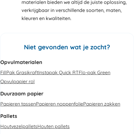
materialen bieden we altijd de juiste oplossing,
verkrijgbaar in verschillende soorten, maten,
kleuren en kwaliteiten.
Niet gevonden wat je zocht?
Opvulmaterialen
FillPak Grasikraft
Instapak Quick RT
Flo-pak Green
Opvulpapier rol
Duurzaam papier
Papieren tassen
Papieren noppenfolie
Papieren zakken
Pallets
Houtvezelpallets
Houten pallets