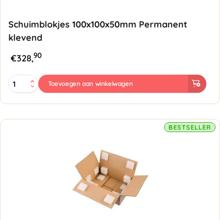
Schuimblokjes 100x100x50mm Permanent
klevend
90
€
328,
Schuimblokjes
Toevoegen aan winkelwagen
100x100x50mm
Permanent
klevend
aantal
BESTSELLER