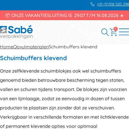
+31 (0)318 520 298
📦 ONZE VAKANTIESLUITING IS 29.07 T/M 16.08.2026 ☀️
0
Home
Opvulmaterialen
Schuimbuffers klevend
Schuimbuffers klevend
Onze zelfklevende schuimblokjes ook wel schuimbuffers
genoemd bieden betrouwbare bescherming tegen stoten,
vallen en schuren tijdens transport. De blokjes zijn voorzien
van een lijmlaagje, zodat ze eenvoudig in dozen of tussen
producten te plaatsen zijn zonder dat ze verschuiven.
Verkrijgbaar in verschillende formaten en met lichtklevende
of permanent klevende opties voor optimaal