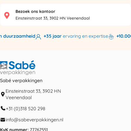
Bezoek ons kantoor
Einsteinstraat 33, 3902 HN Veenendaal
 duurzaamheid
+35 jaar
ervaring en expertise
+10.000 
Sabé verpakkingen
Einsteinstraat 33, 3902 HN
Veenendaal
+31 (0)318 520 298
info@sabeverpakkingen.nl
KvK nummer:
77767551