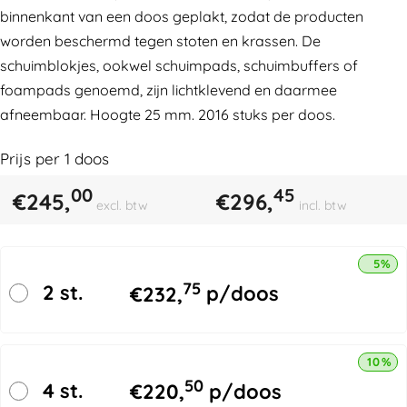
binnenkant van een doos geplakt, zodat de producten
worden beschermd tegen stoten en krassen. De
schuimblokjes, ookwel schuimpads, schuimbuffers of
foampads genoemd, zijn lichtklevend en daarmee
afneembaar. Hoogte 25 mm. 2016 stuks per doos.
Prijs per
1
doos
00
45
€
245,
€
296,
excl. btw
incl. btw
5% k
75
2 st.
€
232,
p/doos
10% k
50
4 st.
€
220,
p/doos