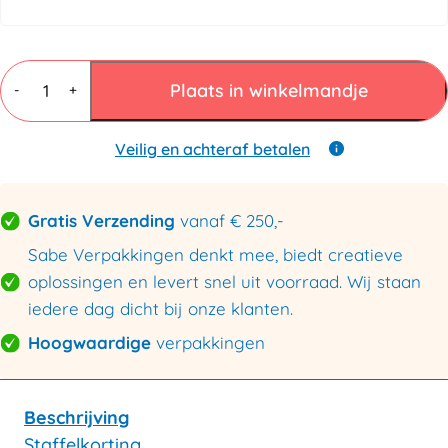
Schuimblokjes
50x50x25mm
Plaats in winkelmandje
-
+
Lichtklevend
aantal
Veilig en achteraf betalen
Gratis Verzending
vanaf € 250,-
Sabe Verpakkingen denkt mee, biedt creatieve
oplossingen en levert snel uit voorraad. Wij staan
iedere dag dicht bij onze klanten.
Hoogwaardige
verpakkingen
Beschrijving
Staffelkorting