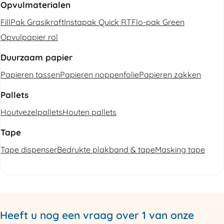
Opvulmaterialen
FillPak Grasikraft
Instapak Quick RT
Flo-pak Green
Opvulpapier rol
Duurzaam papier
Papieren tassen
Papieren noppenfolie
Papieren zakken
Pallets
Houtvezelpallets
Houten pallets
Tape
Tape dispenser
Bedrukte plakband & tape
Masking tape
Heeft u nog een vraag over 1 van onze