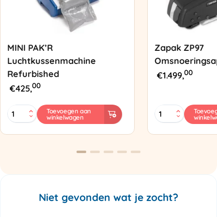
MINI PAK’R
Zapak ZP97
Luchtkussenmachine
Omsnoeringsa
00
Refurbished
€
1.499,
00
€
425,
MINI
Zapak
Toevoegen aan
Toevoe
winkelwagen
winkel
PAK'R
ZP97
Luchtkussenmachine
Omsnoeringsapp
Refurbished
aantal
aantal
Niet gevonden wat je zocht?