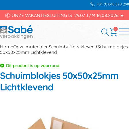
+31 (0)318 520 298
📦 ONZE VAKANTIESLUITING IS 29.07 T/M 16.08.2026 ☀️
0
Home
Opvulmaterialen
Schuimbuffers klevend
Schuimblokjes
50x50x25mm Lichtklevend
Dit product is op voorraad
Schuimblokjes 50x50x25mm
Lichtklevend