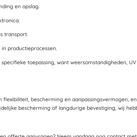
nding en opslag.
tronica.
s transport.
 in productieprocessen.
w specifieke toepassing, want weersomstandigheden, UV 
lexibiliteit, bescherming en aanpassingsvermogen, en b
jdelijke bescherming of langdurige bevestiging, wij heb
 een offerte aanvragen? Neem vandaag nog contact met o