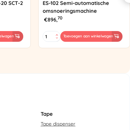
420 SCT-2
ES-102 Semi-automatische
omsnoeringsmachine
70
€
896,
ES-
elwagen
Toevoegen aan winkelwagen
102
Semi-
automatische
omsnoeringsmachine
aantal
Tape
Tape dispenser