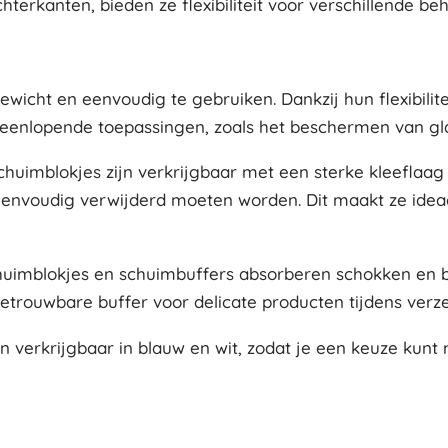
hterkanten, bieden ze flexibiliteit voor verschillende be
tgewicht en eenvoudig te gebruiken. Dankzij hun flexibili
teenlopende toepassingen, zoals het beschermen van gla
chuimblokjes zijn verkrijgbaar met een sterke kleeflaag
s eenvoudig verwijderd moeten worden. Dit maakt ze ide
huimblokjes en schuimbuffers absorberen schokken en 
rouwbare buffer voor delicate producten tijdens verze
jn verkrijgbaar in blauw en wit, zodat je een keuze kun