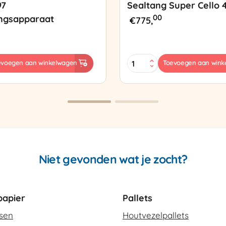
97
Sealtang Super Cello 
00
ngsapparaat
€
775,
Sealtang
evoegen aan winkelwagen
Toevoegen aan wink
Super
sapparaat
Cello
420
SCT-
2
aantal
Niet gevonden wat je zocht?
apier
Pallets
ssen
Houtvezelpallets