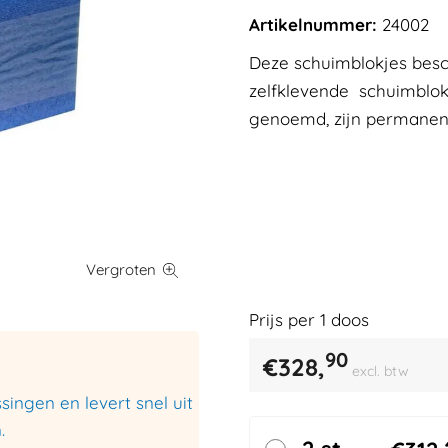
Artikelnummer:
24002
Deze schuimblokjes bes
zelfklevende schuimblok
genoemd, zijn permanent 
Prijs per
1
doos
90
€
328,
excl. btw
ingen en levert snel uit
.