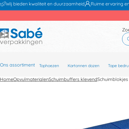
Wij bieden kwaliteit en duurzaamheid
Ruime ervaring en
Zo
Ons assortiment
Tophoezen
Kartonnen dozen
Tape bedru
Home
Opvulmaterialen
Schuimbuffers klevend
Schuimblokje