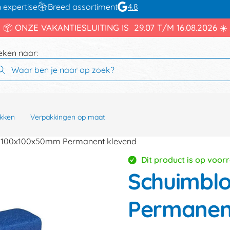
 expertise
Breed assortiment
4.8
📦 ONZE VAKANTIESLUITING IS 29.07 T/M 16.08.2026 ☀️
eken naar:
kken
Verpakkingen op maat
s 100x100x50mm Permanent klevend
Dit product is op voor
Schuimbl
Permanen