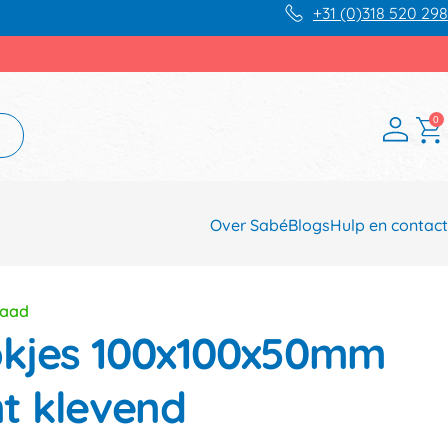
+31 (0)318 520 298
0
Over Sabé
Blogs
Hulp en contact
raad
okjes 100x100x50mm
t klevend