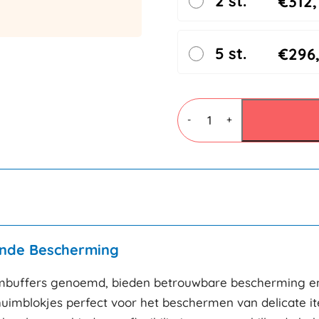
2 st.
€
312,
5 st.
€
296
Schuimblokjes
100x100x50mm
-
+
Permanent
klevend
aantal
vende Bescherming
imbuffers genoemd, bieden betrouwbare bescherming en
huimblokjes perfect voor het beschermen van delicate ite