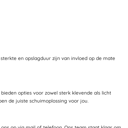
sterkte en opslagduur zijn van invloed op de mate
ieden opties voor zowel sterk klevende als licht
ben de juiste schuimoplossing voor jou.
ns op via mail of telefoon. Ons team staat klaar om