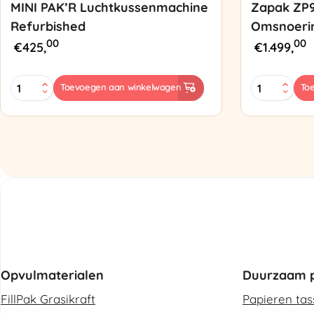
MINI PAK’R Luchtkussenmachine
Zapak ZP
Refurbished
Omsnoeri
00
00
€
425,
€
1.499,
MINI
Zapak
Toevoegen aan winkelwagen
To
PAK'R
ZP97
Luchtkussenmachine
Omsnoering
Refurbished
aantal
aantal
Opvulmaterialen
Duurzaam p
FillPak Grasikraft
Papieren ta