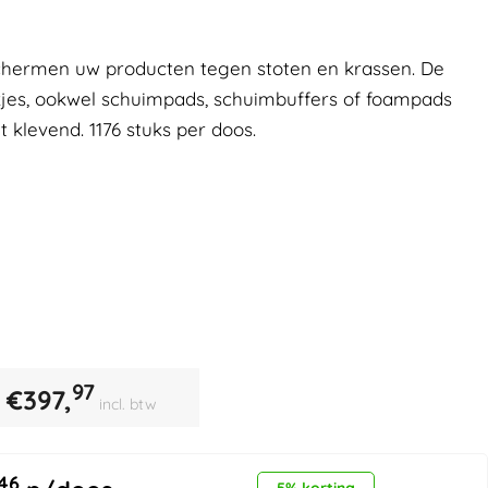
chermen uw producten tegen stoten en krassen. De
jes, ookwel schuimpads, schuimbuffers of foampads
klevend. 1176 stuks per doos.
97
€
397,
incl. btw
46
5% korting