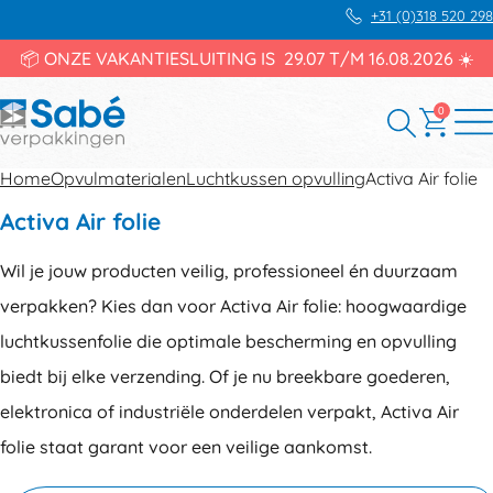
+31 (0)318 520 298
📦 ONZE VAKANTIESLUITING IS 29.07 T/M 16.08.2026 ☀️
0
Home
Opvulmaterialen
Luchtkussen opvulling
Activa Air folie
Activa Air folie
Wil je jouw producten veilig, professioneel én duurzaam
verpakken? Kies dan voor Activa Air folie: hoogwaardige
luchtkussenfolie die optimale bescherming en opvulling
biedt bij elke verzending. Of je nu breekbare goederen,
elektronica of industriële onderdelen verpakt, Activa Air
folie staat garant voor een veilige aankomst.