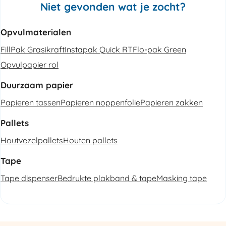
Niet gevonden wat je zocht?
Opvulmaterialen
FillPak Grasikraft
Instapak Quick RT
Flo-pak Green
Opvulpapier rol
Duurzaam papier
Papieren tassen
Papieren noppenfolie
Papieren zakken
Pallets
Houtvezelpallets
Houten pallets
Tape
Tape dispenser
Bedrukte plakband & tape
Masking tape