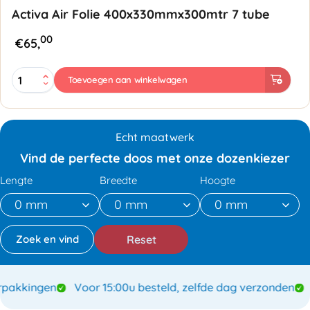
Activa Air Folie 400x330mmx300mtr 7 tube
00
€
65,
Activa
Toevoegen aan winkelwagen
Air
Folie
400x330mmx300mtr
7
Echt maatwerk
tube
aantal
Vind de perfecte doos met onze dozenkiezer
Lengte
Breedte
Hoogte
Reset
akkingen
Voor 15:00u besteld, zelfde dag verzonden
Sp