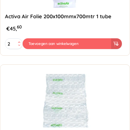
Activa Air Folie 200x100mmx700mtr 1 tube
60
€
45,
Activa
Toevoegen aan winkelwagen
Air
Folie
200x100mmx700mtr
1
tube
aantal