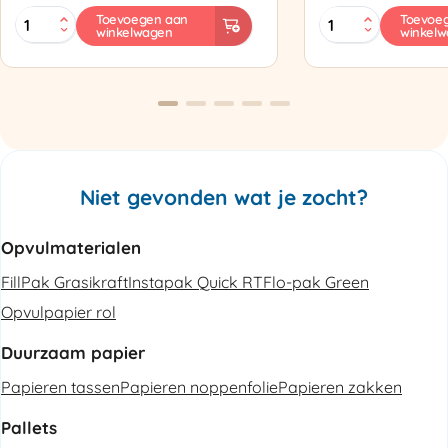
MINI
Zapak
Toevoegen aan
Toevoe
winkelwagen
winkel
PAK'R
ZP97
Luchtkussenmachine
Omsnoeringsapp
Refurbished
aantal
aantal
Niet gevonden wat je zocht?
Opvulmaterialen
FillPak Grasikraft
Instapak Quick RT
Flo-pak Green
Opvulpapier rol
Duurzaam papier
Papieren tassen
Papieren noppenfolie
Papieren zakken
Pallets