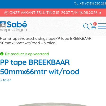
+31 (0)318 520 298
📦 ONZE VAKANTIESLUITING IS 29.07 T/M 16.08.2026 ☀️
0
Home
Tape
Waarschuwingstape
PP tape BREEKBAAR
50mmx66mtr wit/rood – 3 talen
Dit product is op voorraad
PP tape BREEKBAAR
50mmx66mtr wit/rood
3 talen