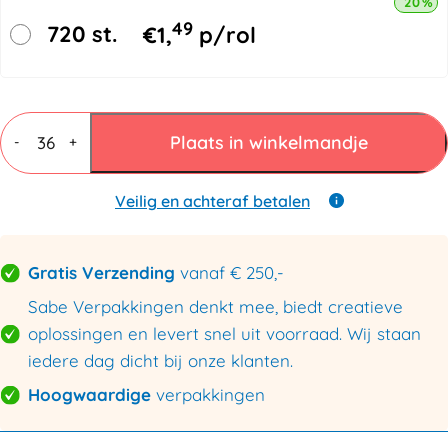
20% k
49
720 st.
€
1,
p/rol
PP
tape
Plaats in winkelmandje
-
+
BREEKBAAR
50mmx66mtr
wit/rood
Veilig en achteraf betalen
-
3
talen
Gratis Verzending
vanaf € 250,-
aantal
Sabe Verpakkingen denkt mee, biedt creatieve
oplossingen en levert snel uit voorraad. Wij staan
iedere dag dicht bij onze klanten.
Hoogwaardige
verpakkingen