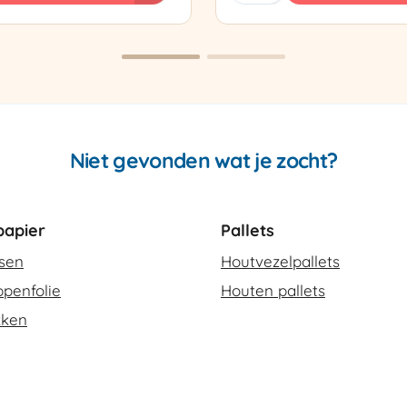
sapparaat
Cello
420
SCT-
2
aantal
Niet gevonden wat je zocht?
apier
Pallets
ssen
Houtvezelpallets
penfolie
Houten pallets
kken