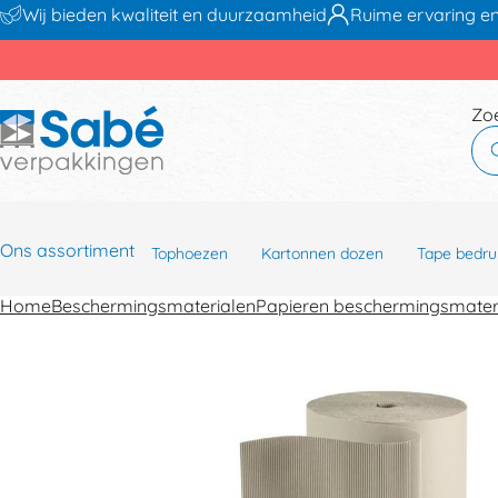
Wij bieden kwaliteit en duurzaamheid
Ruime ervaring en
Zo
Ons assortiment
Tophoezen
Kartonnen dozen
Tape bedru
Home
Beschermingsmaterialen
Papieren beschermingsmater