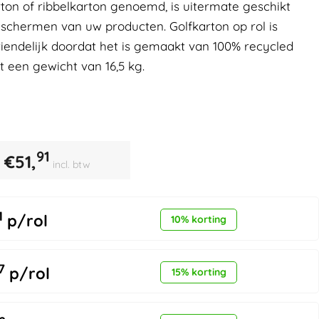
rton of ribbelkarton genoemd, is uitermate geschikt
schermen van uw producten. Golfkarton op rol is
iendelijk doordat het is gemaakt van 100% recycled
 een gewicht van 16,5 kg.
91
€
51,
incl. btw
1
p/rol
10% korting
7
p/rol
15% korting