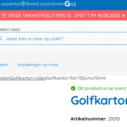
 expertise
Breed assortiment
4.8
📦 ONZE VAKANTIESLUITING IS 29.07 T/M 16.08.2026 ☀️
eken naar:
kken
Verpakkingen op maat
ialen
Golfkarton rollen
Golfkarton Rol 150cmx70mtr
Dit product is op voor
Golfkarto
Artikelnummer:
21010