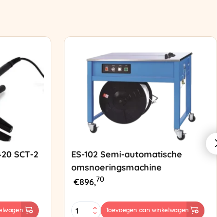
420 SCT-2
ES-102 Semi-automatische
omsnoeringsmachine
70
€
896,
ES-
elwagen
Toevoegen aan winkelwagen
102