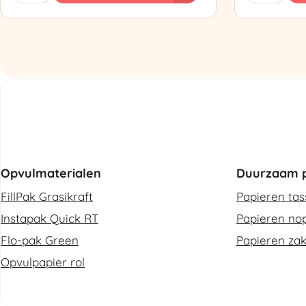
Luchtkussenmachine
Omsnoering
Refurbished
aantal
aantal
Opvulmaterialen
Duurzaam p
FillPak Grasikraft
Papieren ta
Instapak Quick RT
Papieren nop
Flo-pak Green
Papieren za
Opvulpapier rol