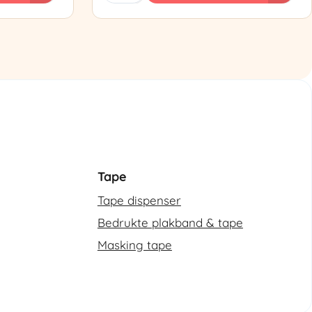
Semi-
automatische
omsnoeringsmachine
aantal
Tape
Tape dispenser
Bedrukte plakband & tape
Masking tape