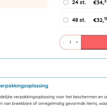
3
24 st.
€
34,
1
48 st.
€
32,
Golfkarton
Rol
-
+
150cmx70mtr
aantal
Verpakkingsoplossing
endelijke verpakkingsoplossing voor het beschermen en o
kelen van breekbare of onregelmatig gevormde items, wa