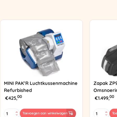
MINI PAK’R Luchtkussenmachine
Zapak ZP
Refurbished
Omsnoeri
00
00
€
425,
€
1.499,
MINI
Zapak
Toevoegen aan winkelwagen
To
PAK'R
ZP97