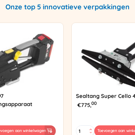
Onze top 5 innovatieve verpakkingen
97
Sealtang Super Cello 
00
ngsapparaat
€
775,
Sealtang
evoegen aan winkelwagen
Toevoegen aan wink
Super