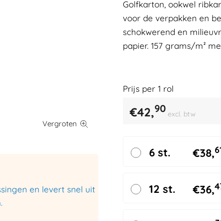
Golfkarton, ookwel ribka
voor de verpakken en be
schokwerend en milieuvr
papier. 157 grams/m² met
Prijs per
1
rol
90
€
42,
excl. btw
6
6 st.
€
38,
4
12 st.
€
36,
ingen en levert snel uit
.