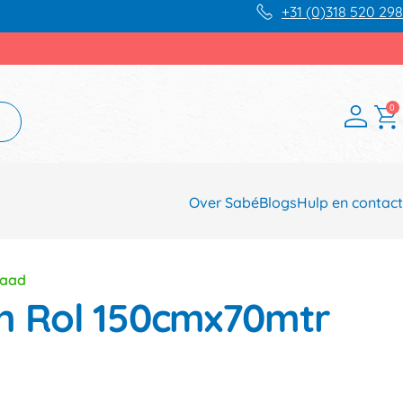
+31 (0)318 520 298
0
Over Sabé
Blogs
Hulp en contact
raad
n Rol 150cmx70mtr