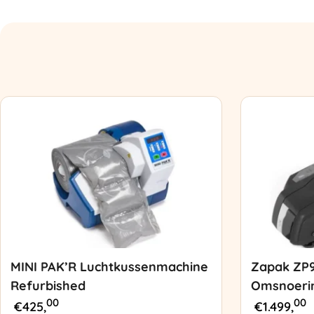
MINI PAK’R Luchtkussenmachine
Zapak ZP
Refurbished
Omsnoeri
00
00
€
425,
€
1.499,