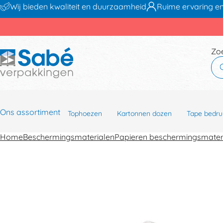
Wij bieden kwaliteit en duurzaamheid
Ruime ervaring en
Zo
Ons assortiment
Tophoezen
Kartonnen dozen
Tape bedru
Home
Beschermingsmaterialen
Papieren beschermingsmater