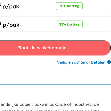
6
p/pak
20% korting
8
p/pak
25% korting
Plaats in winkelmandje
Veilig en achteraf betalen
ndelijke papier, ookwel pakzijde of industriezijde