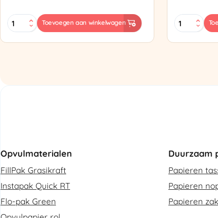
MINI
Zapak
Toevoegen aan winkelwagen
To
PAK'R
ZP97
Luchtkussenmachine
Omsnoering
Refurbished
aantal
aantal
Opvulmaterialen
Duurzaam p
FillPak Grasikraft
Papieren ta
Instapak Quick RT
Papieren nop
Flo-pak Green
Papieren za
Opvulpapier rol