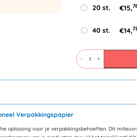
7
20 st.
€
15,
7
40 st.
€
14,
Pakzijde
Vellen
-
+
42x60cm
28gr/m²
aantal
ioneel Verpakkingspapier
e oplossing voor je verpakkingsbehoeften. Dit milieuvrie