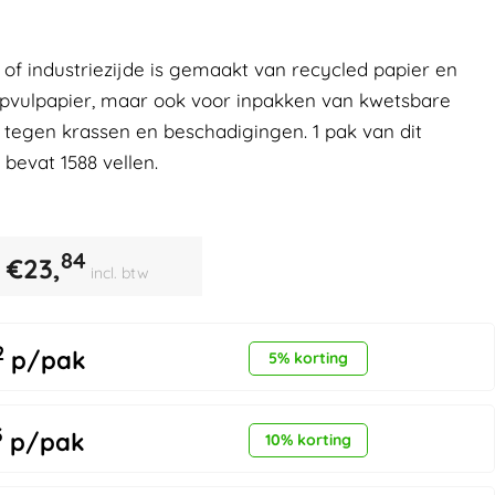
 of industriezijde is gemaakt van recycled papier en
 opvulpapier, maar ook voor inpakken van kwetsbare
tegen krassen en beschadigingen. 1 pak van dit
 bevat 1588 vellen.
84
€
23,
incl. btw
2
p/pak
5% korting
3
p/pak
10% korting