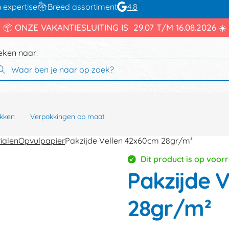
 expertise
Breed assortiment
4.8
📦 ONZE VAKANTIESLUITING IS 29.07 T/M 16.08.2026 ☀️
eken naar:
kken
Verpakkingen op maat
ialen
Opvulpapier
Pakzijde Vellen 42x60cm 28gr/m²
Dit product is op voor
Pakzijde 
28gr/m²