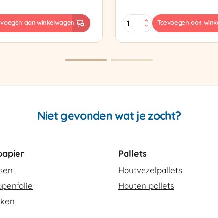
Sealtang
evoegen aan winkelwagen
Toevoegen aan wink
Super
sapparaat
Cello
420
SCT-
2
aantal
Niet gevonden wat je zocht?
apier
Pallets
ssen
Houtvezelpallets
penfolie
Houten pallets
kken