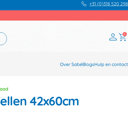
+31 (0)318 520 298
0
Over Sabé
Blogs
Hulp en contact
raad
Vellen 42x60cm