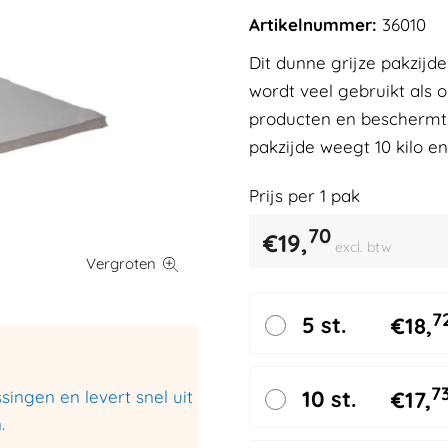
Artikelnummer:
36010
Dit dunne grijze pakzijde
wordt veel gebruikt als
producten en beschermt 
pakzijde weegt 10 kilo en
Prijs per
1
pak
70
€
19,
excl. btw
7
5 st.
€
18,
7
10 st.
ingen en levert snel uit
€
17,
.