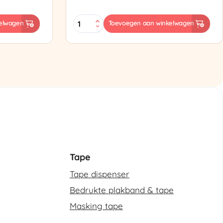
ES-
elwagen
Toevoegen aan winkelwagen
102
Semi-
automatische
omsnoeringsmachine
aantal
Tape
Tape dispenser
Bedrukte plakband & tape
Masking tape