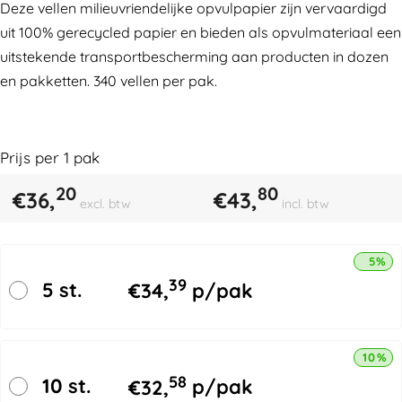
Deze vellen milieuvriendelijke opvulpapier zijn vervaardigd
uit 100% gerecycled papier en bieden als opvulmateriaal een
uitstekende transportbescherming aan producten in dozen
en pakketten. 340 vellen per pak.
Prijs per
1
pak
20
80
€
36,
€
43,
excl. btw
incl. btw
5% k
39
5 st.
€
34,
p/pak
10% k
58
10 st.
€
32,
p/pak