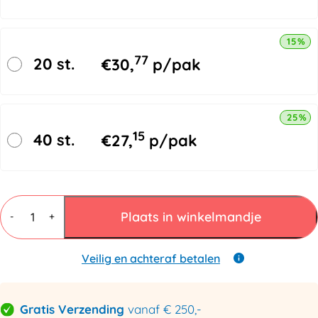
15% k
77
20 st.
€
30,
p/pak
25% k
15
40 st.
€
27,
p/pak
Opvulpapier
Vel
Plaats in winkelmandje
-
+
65x100cm
45gr/m²
Wit
Veilig en achteraf betalen
-
courantdruk
aantal
Gratis Verzending
vanaf € 250,-