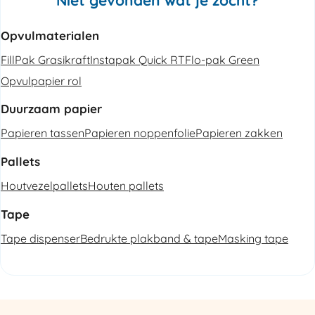
Opvulmaterialen
FillPak Grasikraft
Instapak Quick RT
Flo-pak Green
Opvulpapier rol
Duurzaam papier
Papieren tassen
Papieren noppenfolie
Papieren zakken
Pallets
Houtvezelpallets
Houten pallets
Tape
Tape dispenser
Bedrukte plakband & tape
Masking tape