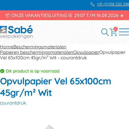
+31 (0)318 520 298
📦 ONZE VAKANTIESLUITING IS 29.07 T/M 16.08.2026 ☀️
0
Home
Beschermingsmaterialen
Papieren beschermingsmaterialen
Opvulpapier
Opvulpapier
Vel 65x100cm 45gr/m² Wit – courantdruk
Dit product is op voorraad
Opvulpapier Vel 65x100cm
45gr/m² Wit
courantdruk