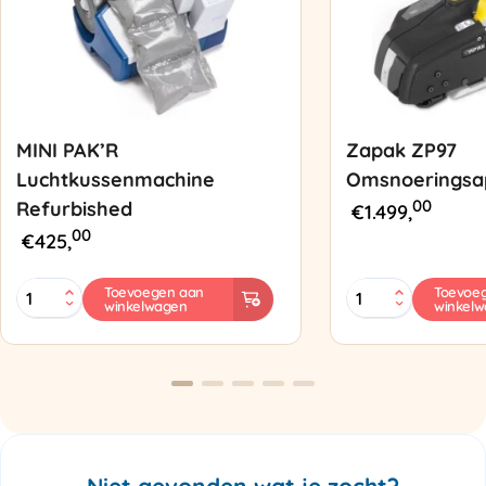
MINI PAK’R
Zapak ZP97
Luchtkussenmachine
Omsnoeringsa
00
Refurbished
€
1.499,
00
€
425,
MINI
Zapak
Toevoegen aan
Toevoe
winkelwagen
winkel
PAK'R
ZP97
Luchtkussenmachine
Omsnoeringsapp
Refurbished
aantal
aantal
Niet gevonden wat je zocht?