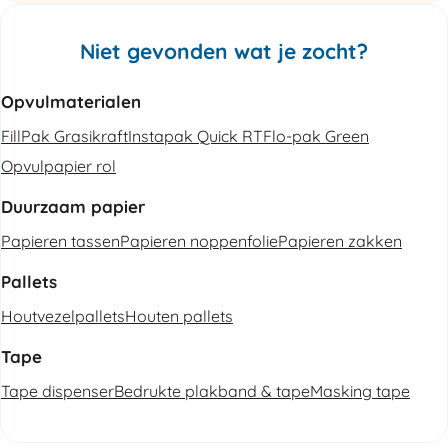
Niet gevonden wat je zocht?
Opvulmaterialen
FillPak Grasikraft
Instapak Quick RT
Flo-pak Green
Opvulpapier rol
Duurzaam papier
Papieren tassen
Papieren noppenfolie
Papieren zakken
Pallets
Houtvezelpallets
Houten pallets
Tape
Tape dispenser
Bedrukte plakband & tape
Masking tape