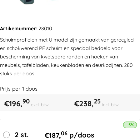
Artikelnummer:
28010
Schuimprofielen met U model zijn gemaakt van gerecyled
en schokwerend PE schuim en speciaal bedoeld voor
bescherming van kwetsbare randen en hoeken van
meubels, tafelbladen, keukenbladen en deurkozijnen. 280
stuks per doos.
Prijs per
1
doos
90
25
€
196,
€
238,
excl. btw
incl. btw
5% k
06
2 st.
€
187,
p/doos