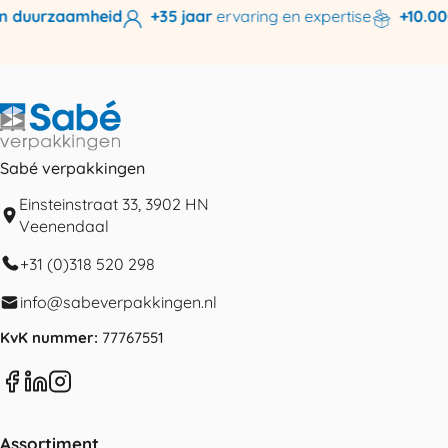
n duurzaamheid
+35 jaar
ervaring en expertise
+10.000
Sabé verpakkingen
Einsteinstraat 33, 3902 HN
Veenendaal
+31 (0)318 520 298
info@sabeverpakkingen.nl
KvK nummer:
77767551
Assortiment