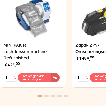
MINI PAK’R
Zapak ZP97
Luchtkussenmachine
Omsnoeringsa
00
Refurbished
€
1.499,
00
€
425,
MINI
Zapak
Toevoegen aan
Toevoe
winkelwagen
winkel
PAK'R
ZP97
Luchtkussenmachine
Omsnoeringsapp
Refurbished
aantal
aantal