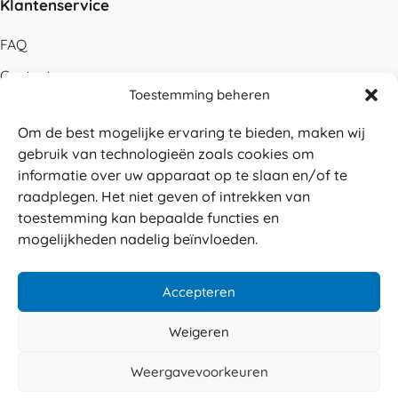
Klantenservice
FAQ
Contact
Toestemming beheren
Bestellen
Om de best mogelijke ervaring te bieden, maken wij
Betalen
gebruik van technologieën zoals cookies om
Levering
informatie over uw apparaat op te slaan en/of te
raadplegen. Het niet geven of intrekken van
Retouren
toestemming kan bepaalde functies en
Service en garantie
mogelijkheden nadelig beïnvloeden.
Herroepingsrecht
Accepteren
Weigeren
Veilig betalen
© 2026 Sabé Verpakkingen
Weergavevoorkeuren
4.8