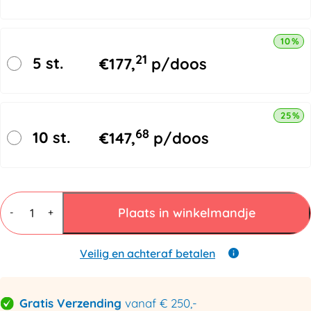
10% k
21
5 st.
€
177,
p/doos
25% k
68
10 st.
€
147,
p/doos
Schuimprofielen
U
Plaats in winkelmandje
-
+
5-
15mm
x
Veilig en achteraf betalen
200cm
aantal
Gratis Verzending
vanaf € 250,-