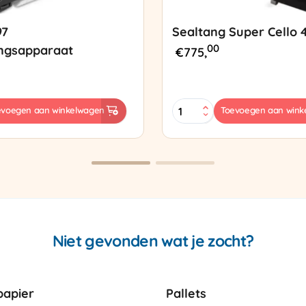
97
Sealtang Super Cello 
00
ngsapparaat
€
775,
Sealtang
evoegen aan winkelwagen
Toevoegen aan wink
Super
sapparaat
Cello
420
SCT-
2
aantal
Niet gevonden wat je zocht?
apier
Pallets