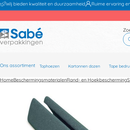
Wij bieden kwaliteit en duurzaamheid
Ruime ervaring en
Zo
Ons assortiment
Tophoezen
Kartonnen dozen
Tape bedru
Home
Beschermingsmaterialen
Rand- en Hoekbescherming
S