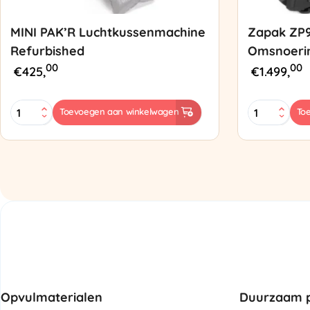
MINI PAK’R Luchtkussenmachine
Zapak ZP
Refurbished
Omsnoeri
00
00
€
425,
€
1.499,
MINI
Zapak
Toevoegen aan winkelwagen
To
PAK'R
ZP97
Luchtkussenmachine
Omsnoering
Refurbished
aantal
aantal
Opvulmaterialen
Duurzaam p