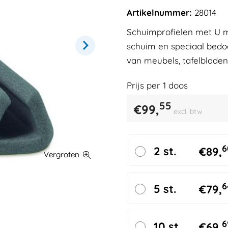
Artikelnummer:
28014
Schuimprofielen met U 
schuim en speciaal bed
van meubels, tafelbladen
Prijs per
1
doos
55
€
99,
excl. btw
6
2 st.
€
89,
6
5 st.
€
79,
6
10 st.
€
69,