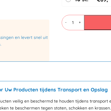
U
Schuimprofielen
-
+
30-
60mm
x
ingen en levert snel uit
200cm
.
aantal
or Uw Producten tijdens Transport en Opslag
ducten veilig en beschermd te houden tijdens transport
ken te beschermen tegen stoten, schokken en krassen. O