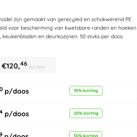
model zijn gemaakt van gerecyled en schokwerend PE
oeld voor bescherming van kwetsbare randen en hoeken
, keukenbladen en deurkozijnen. 50 stuks per doos.
46
€
120,
incl. btw
0
p/doos
10% korting
4
p/doos
20% korting
9
p/doos
30% korting