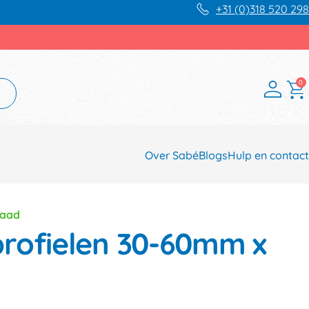
+31 (0)318 520 298
0
Over Sabé
Blogs
Hulp en contact
raad
rofielen 30-60mm x