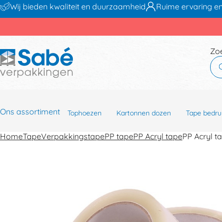
Wij bieden kwaliteit en duurzaamheid
Ruime ervaring en
Zo
Ons assortiment
Tophoezen
Kartonnen dozen
Tape bedru
Home
Tape
Verpakkingstape
PP tape
PP Acryl tape
PP Acryl 