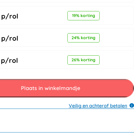
p/rol
19% korting
p/rol
24% korting
p/rol
26% korting
Plaats in winkelmandje
Veilig en achteraf betalen