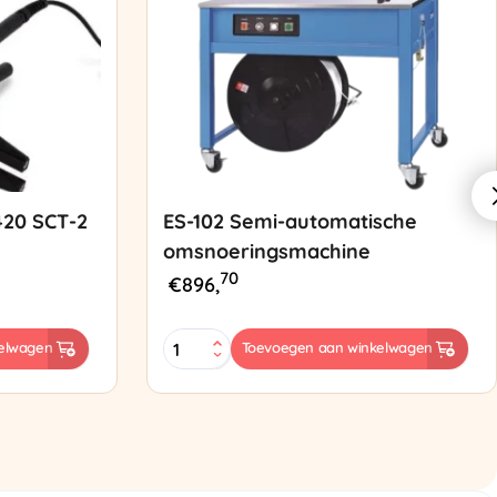
420 SCT-2
ES-102 Semi-automatische
omsnoeringsmachine
70
€
896,
ES-
elwagen
Toevoegen aan winkelwagen
102
Semi-
automatische
omsnoeringsmachine
aantal