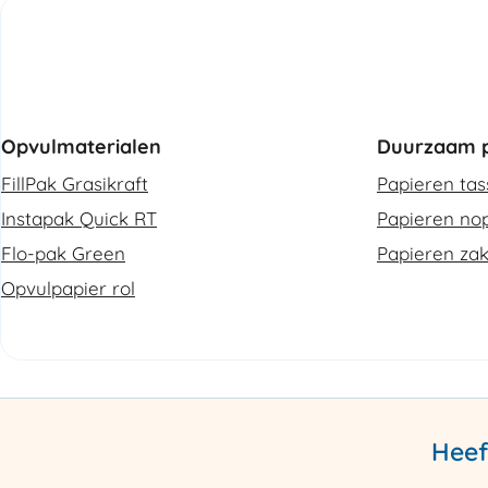
Opvulmaterialen
Duurzaam p
FillPak Grasikraft
Papieren ta
Instapak Quick RT
Papieren nop
Flo-pak Green
Papieren za
Opvulpapier rol
Heef