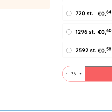
64
720 st.
€
0,
60
1296 st.
€
0,
58
2592 st.
€
0,
PP
Acryl
-
+
tape
50mmx66mtr
28my
Lownoise
aantal