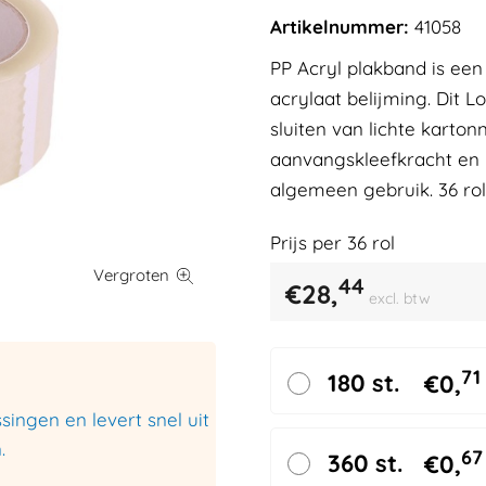
Artikelnummer:
41058
PP Acryl plakband is een
acrylaat belijming. Dit 
sluiten van lichte karto
aanvangskleefkracht en he
algemeen gebruik. 36 rol
Prijs per
36
rol
44
€
28,
excl. btw
71
180 st.
€
0,
ingen en levert snel uit
.
67
360 st.
€
0,