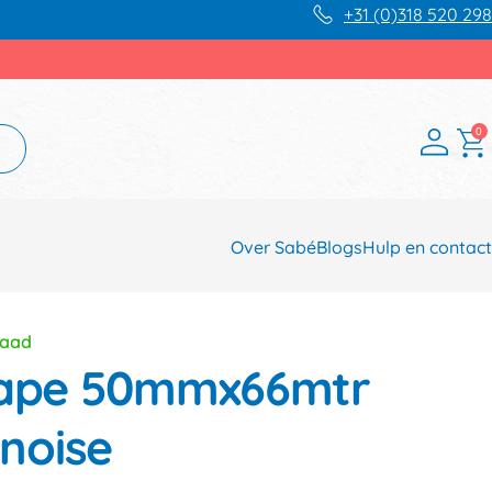
+31 (0)318 520 298
0
Over Sabé
Blogs
Hulp en contact
raad
 tape 50mmx66mtr
noise