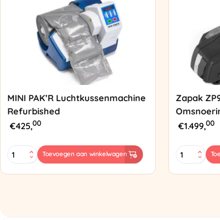
MINI PAK’R Luchtkussenmachine
Zapak ZP
Refurbished
Omsnoeri
00
00
€
425,
€
1.499,
MINI
Zapak
Toevoegen aan winkelwagen
To
PAK'R
ZP97
Luchtkussenmachine
Omsnoering
Refurbished
aantal
aantal