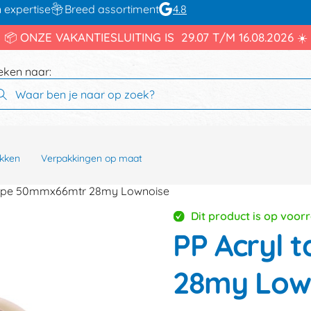
 expertise
Breed assortiment
4.8
📦 ONZE VAKANTIESLUITING IS 29.07 T/M 16.08.2026 ☀️
eken naar:
kken
Verpakkingen op maat
tape 50mmx66mtr 28my Lownoise
Dit product is op voor
PP Acryl
28my Low