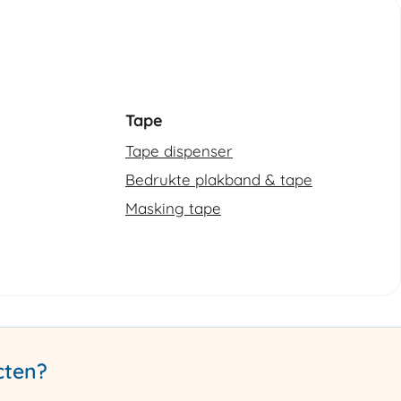
Tape
Tape dispenser
Bedrukte plakband & tape
Masking tape
cten?