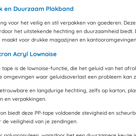
terk en Duurzaam Plakband
sing voor het veilig en stil verpakken van goederen. D
rdoor het uitstekende hechting en duurzaamheid biedt. D
aal maakt voor drukke magazijnen en kantooromgevingen
cron Acryl Lownoise
tape is de lownoise-functie, die het geluid van het afro
ille omgevingen waar geluidsoverlast een probleem kan zi
betrouwbare en langdurige hechting, zelfs op karton, pl
en en verpakkingen.
n biedt deze PP-tape voldoende stevigheid en scheurbe
r de veiligheid van je zendingen.
aar polypropyleen, waardoor het een duurzamere keuze i