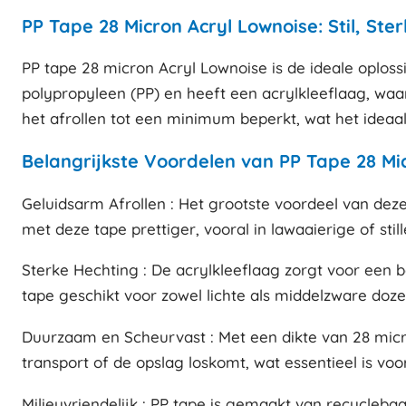
PP Tape 28 Micron Acryl Lownoise: Stil, S
PP tape 28 micron Acryl Lownoise is de ideale oplos
polypropyleen (PP) en heeft een acrylkleeflaag, waa
het afrollen tot een minimum beperkt, wat het ide
Belangrijkste Voordelen van PP Tape 28 Mi
Geluidsarm Afrollen : Het grootste voordeel van deze 
met deze tape prettiger, vooral in lawaaierige of st
Sterke Hechting : De acrylkleeflaag zorgt voor een 
tape geschikt voor zowel lichte als middelzware doz
Duurzaam en Scheurvast : Met een dikte van 28 micro
transport of de opslag loskomt, wat essentieel is voo
Milieuvriendelijk : PP tape is gemaakt van recycleb