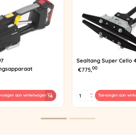
97
Sealtang Super Cello 
00
ngsapparaat
€
775,
Sealtang
evoegen aan winkelwagen
Toevoegen aan wink
Super
sapparaat
Cello
420
SCT-
2
aantal