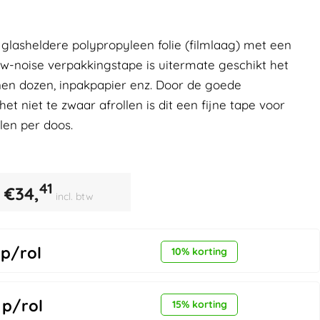
 glasheldere polypropyleen folie (filmlaag) met een
Low-noise verpakkingstape is uitermate geschikt het
nnen dozen, inpakpapier enz. Door de goede
t niet te zwaar afrollen is dit een fijne tape voor
len per doos.
41
€
34,
incl. btw
p/rol
10% korting
p/rol
15% korting