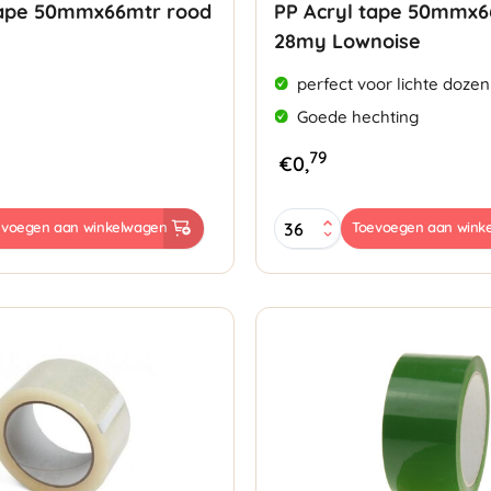
tape 50mmx66mtr rood
PP Acryl tape 50mmx
28my Lownoise
perfect voor lichte dozen 
Goede hechting
79
€
0,
PP
evoegen aan winkelwagen
Toevoegen aan wink
Acryl
tape
tr
50mmx66mtr
28my
Lownoise
aantal