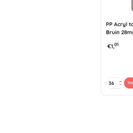
PP Acryl 
Bruin 28m
01
€
1,
PP
To
Acryl
tape
48mmx66mt
Bruin
28my
Lownoise
aantal