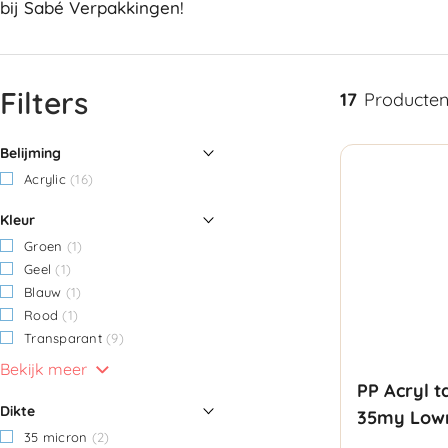
bij Sabé Verpakkingen!
Filters
17
Producte
Belijming
Acrylic
(16)
Kleur
Groen
(1)
Geel
(1)
Blauw
(1)
Rood
(1)
Transparant
(9)
Bekijk meer
PP Acryl 
Dikte
35my Lown
35 micron
(2)