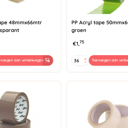
tape 48mmx66mtr
PP Acryl tape 50mmx
sparant
groen
75
€
1,
PP
evoegen aan winkelwagen
Toevoegen aan wink
Acryl
tape
r
50mmx66mtr
groen
aantal