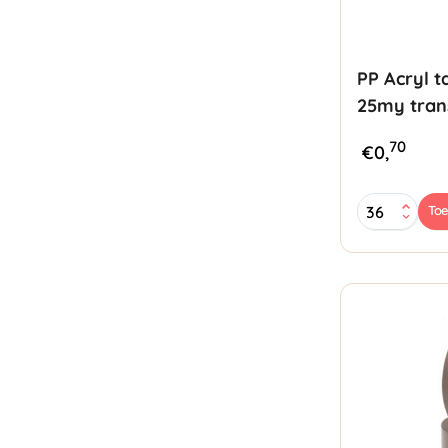
PP Acryl 
25my tran
70
€
0,
PP
To
Acryl
tape
48mmx66mt
25my
transparant
aantal