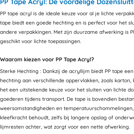
PP Tape Acryl: De voordelige Dozensluit
PP tape acryl is de ideale keuze voor al je lichte verpa
tape biedt een goede hechting en is perfect voor het sl
andere verpakkingen. Met zijn duurzame afwerking is P
geschikt voor lichte toepassingen.
Waarom kiezen voor PP Tape Acryl?
Sterke Hechting : Dankzij de acryllijm biedt PP tape ee
hechting aan verschillende oppervlakken, zoals karton, 
het een uitstekende keuze voor het sluiten van lichte d
goederen tijdens transport. De tape is bovendien besta
weersomstandigheden en temperatuurschommelingen, w
kleefkracht behoudt, zelfs bij langere opslag of onderwe
lijmresten achter, wat zorgt voor een nette afwerking.