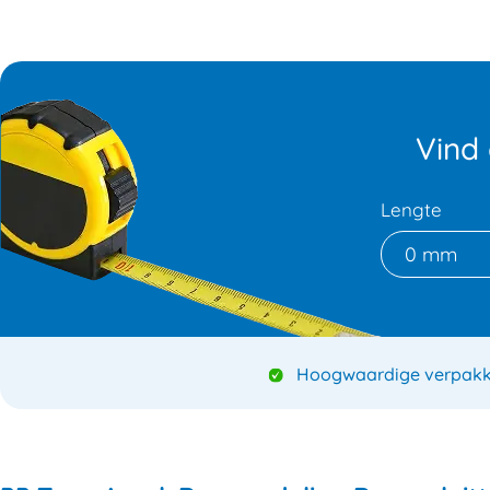
Vind
Lengte
0 mm
Hoogwaardige verpakk