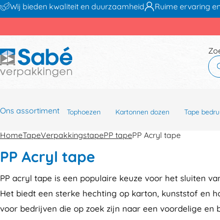
Wij bieden kwaliteit en duurzaamheid
Ruime ervaring en
Zo
Ons assortiment
Tophoezen
Kartonnen dozen
Tape bedru
Home
Tape
Verpakkingstape
PP tape
PP Acryl tape
PP Acryl tape
PP acryl tape is een populaire keuze voor het sluiten va
Het biedt een sterke hechting op karton, kunststof en ho
voor bedrijven die op zoek zijn naar een voordelige en 