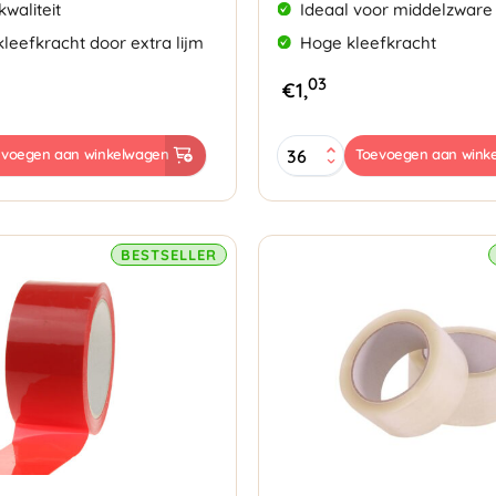
waliteit
Ideaal voor middelzware
kleefkracht door extra lijm
Hoge kleefkracht
03
€
1,
PP
evoegen aan winkelwagen
Toevoegen aan wink
Acryl
tape
tr
48mmx66mtr
32my
Lownoise
BESTSELLER
transparant
aantal