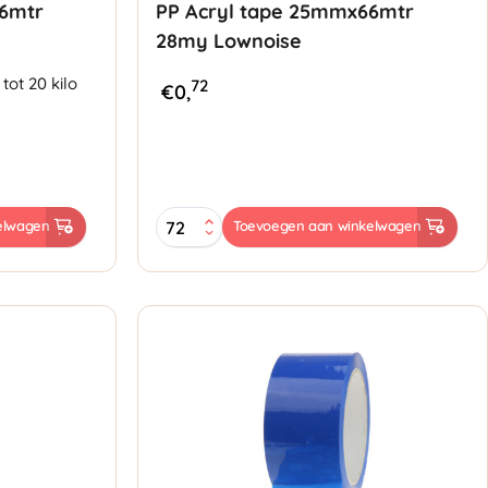
66mtr
PP Acryl tape 25mmx66mtr
28my Lownoise
tot 20 kilo
72
€
0,
PP
elwagen
Toevoegen aan winkelwagen
Acryl
tape
25mmx66mtr
28my
Lownoise
aantal