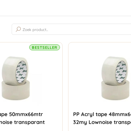
n
Gesorteerd
op
populariteit
BESTSELLER
tape 50mmx66mtr
PP Acryl tape 48mmx
oise transparant
32my Lownoise transp