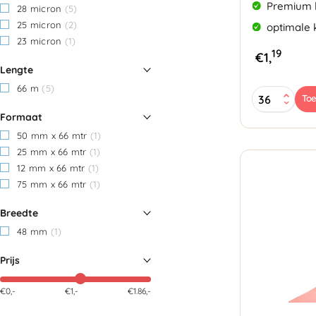
Premium k
28 micron
(5)
25 micron
(2)
optimale 
23 micron
(1)
19
€
1,
Lengte
66 m
(5)
PP
To
Acryl
Formaat
tape
50mmx66m
50 mm x 66 mtr
(1)
35my
25 mm x 66 mtr
(1)
Lownoise
12 mm x 66 mtr
(1)
transparant
75 mm x 66 mtr
(1)
aantal
Breedte
48 mm
(1)
Prijs
€0,-
€
1
,-
€1.86,-