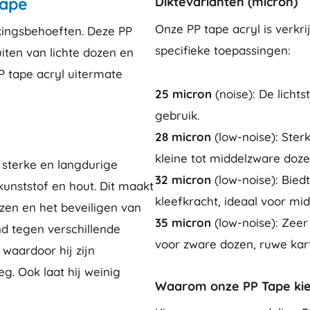
tape
Diktevarianten (micron)
Onze PP tape acryl is verkri
kkingsbehoeften. Deze PP
specifieke toepassingen:
uiten van lichte dozen en
P tape acryl uitermate
25 micron
(noise): De lichts
gebruik.
28 micron
(low-noise): Ster
kleine tot middelzware doze
n sterke en langdurige
32 micron
(low-noise): Bied
kunststof en hout. Dit maakt
kleefkracht, ideaal voor mi
ozen en het beveiligen van
35 micron
(low-noise): Zeer
nd tegen verschillende
voor zware dozen, ruwe kar
aardoor hij zijn
g. Ook laat hij weinig
Waarom onze PP Tape ki