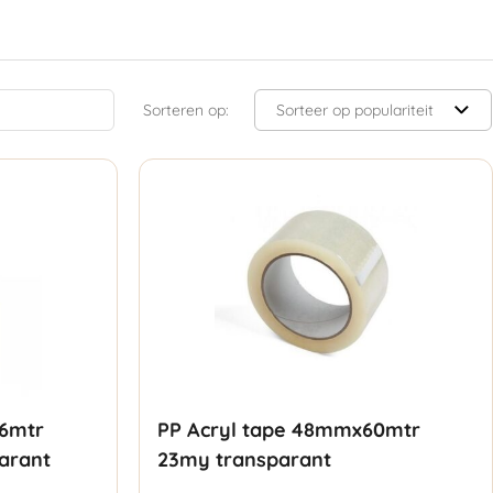
Sorteren op:
66mtr
PP Acryl tape 48mmx60mtr
arant
23my transparant