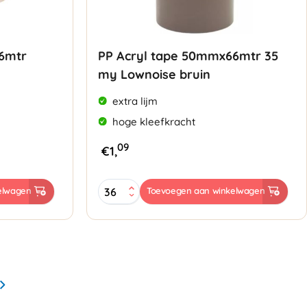
6mtr
PP Acryl tape 50mmx66mtr 35
my Lownoise bruin
extra lijm
hoge kleefkracht
09
€
1,
PP
elwagen
Toevoegen aan winkelwagen
Acryl
tape
50mmx66mtr
35
my
Lownoise
bruin
aantal