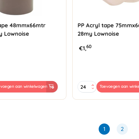
tape 48mmx66mtr
PP Acryl tape 75mmx6
y Lownoise
28my Lownoise
60
€
1,
PP
evoegen aan winkelwagen
Toevoegen aan wink
Acryl
tape
r
75mmx66mtr
28my
Lownoise
aantal
1
2