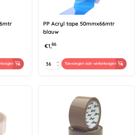
66mtr
PP Acryl tape 50mmx66mtr
blauw
86
€
1,
PP
elwagen
Toevoegen aan winkelwagen
Acryl
tape
50mmx66mtr
blauw
aantal