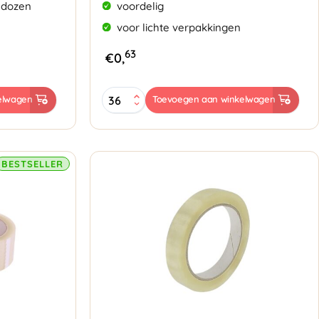
 dozen
voordelig
voor lichte verpakkingen
63
€
0,
PP
elwagen
Toevoegen aan winkelwagen
Acryl
tape
48mmx60mtr
23my
transparant
BESTSELLER
aantal