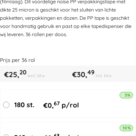
(filmlaag). Dit voordelige noise PP verpakkingstape met
dikte 25 micron is geschikt voor het sluiten van lichte
pakketten, verpakkingen en dozen. De PP tape is geschikt
voor handmatig gebruik en past op elke tapedispenser die
wij leveren. 36 rollen per doos.
Prijs per
36
rol
20
49
€
25,
€
30,
excl. btw
incl. btw
5% k
67
180 st.
€
0,
p/rol
10% k
63