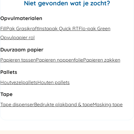
Niet gevonden wat je zocht?
Opvulmaterialen
FillPak Grasikraft
Instapak Quick RT
Flo-pak Green
Opvulpapier rol
Duurzaam papier
Papieren tassen
Papieren noppenfolie
Papieren zakken
Pallets
Houtvezelpallets
Houten pallets
Tape
Tape dispenser
Bedrukte plakband & tape
Masking tape