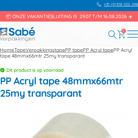
+31 (0)318 520 298
📦 ONZE VAKANTIESLUITING IS 29.07 T/M 16.08.2026 ☀️
0
Home
Tape
Verpakkingstape
PP tape
PP Acryl tape
PP Acryl
tape 48mmx66mtr 25my transparant
Dit product is op voorraad
PP Acryl tape 48mmx66mtr
25my transparant