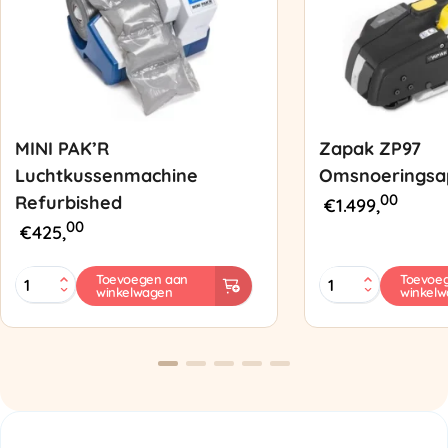
MINI PAK’R
Zapak ZP97
Luchtkussenmachine
Omsnoeringsa
00
Refurbished
€
1.499,
00
€
425,
MINI
Zapak
Toevoegen aan
Toevoe
winkelwagen
winkel
PAK'R
ZP97
Luchtkussenmachine
Omsnoeringsapp
Refurbished
aantal
aantal