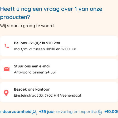
Heeft u nog een vraag over 1 van onze
producten?
Wij staan u graag te woord.
Bel ons +31 (0)318 520 298
ma t/m vr tussen 08:00 en 17:00 uur
Stuur ons een e-mail
Antwoord binnen 24 uur
Bezoek ons kantoor
Einsteinstraat 33, 3902 HN Veenendaal
n duurzaamheid
+35 jaar
ervaring en expertise
+10.000