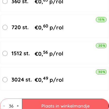
360 st.
€
0,
p/rol
15% k
60
720 st.
€
0,
p/rol
20% k
56
1512 st.
€
0,
p/rol
30% k
49
3024 st.
€
0,
p/rol
PP
Acryl
Plaats in winkelmandje
-
+