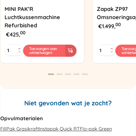
MINI PAK’R
Zapak ZP97
Luchtkussenmachine
Omsnoeringsa
00
Refurbished
€
1.499,
00
€
425,
MINI
Zapak
Toevoegen aan
Toevoe
winkelwagen
winkel
PAK'R
ZP97
Luchtkussenmachine
Omsnoeringsapp
Refurbished
aantal
aantal
Niet gevonden wat je zocht?
Opvulmaterialen
FillPak Grasikraft
Instapak Quick RT
Flo-pak Green