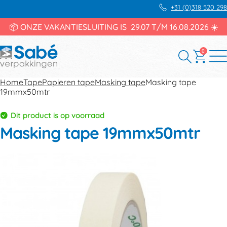
+31 (0)318 520 298
📦 ONZE VAKANTIESLUITING IS 29.07 T/M 16.08.2026 ☀️
0
Home
Tape
Papieren tape
Masking tape
Masking tape
19mmx50mtr
Dit product is op voorraad
Masking tape 19mmx50mtr