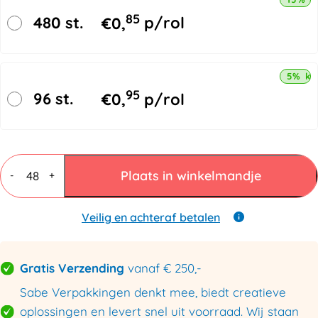
85
480 st.
€
0,
p/rol
5% ko
95
96 st.
€
0,
p/rol
Masking
tape
Plaats in winkelmandje
-
+
19mmx50mtr
aantal
Veilig en achteraf betalen
Gratis Verzending
vanaf € 250,-
Sabe Verpakkingen denkt mee, biedt creatieve
oplossingen en levert snel uit voorraad. Wij staan