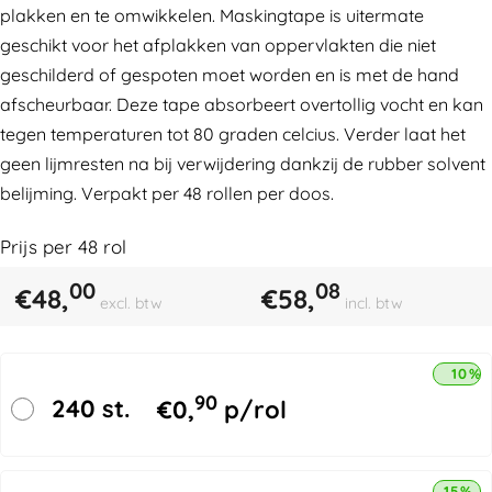
plakken en te omwikkelen. Maskingtape is uitermate
geschikt voor het afplakken van oppervlakten die niet
geschilderd of gespoten moet worden en is met de hand
afscheurbaar. Deze tape absorbeert overtollig vocht en kan
tegen temperaturen tot 80 graden celcius. Verder laat het
geen lijmresten na bij verwijdering dankzij de rubber solvent
belijming. Verpakt per 48 rollen per doos.
Prijs per
48
rol
00
08
€
48,
€
58,
excl. btw
incl. btw
10% 
90
240 st.
€
0,
p/rol
15% k