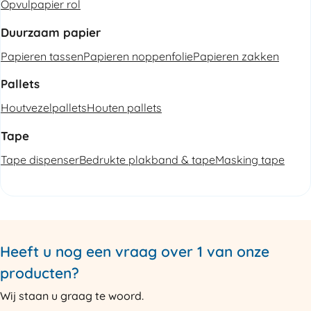
Opvulpapier rol
Duurzaam papier
Papieren tassen
Papieren noppenfolie
Papieren zakken
Pallets
Houtvezelpallets
Houten pallets
Tape
Tape dispenser
Bedrukte plakband & tape
Masking tape
Heeft u nog een vraag over 1 van onze
producten?
Wij staan u graag te woord.