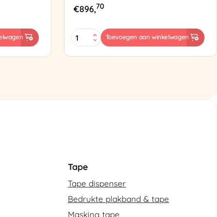
70
€
896,
ES-
elwagen
Toevoegen aan winkelwagen
102
Semi-
automatische
omsnoeringsmachine
aantal
Tape
Tape dispenser
Bedrukte plakband & tape
Masking tape