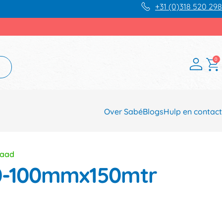
+31 (0)318 520 298
0
Over Sabé
Blogs
Hulp en contact
raad
50-100mmx150mtr