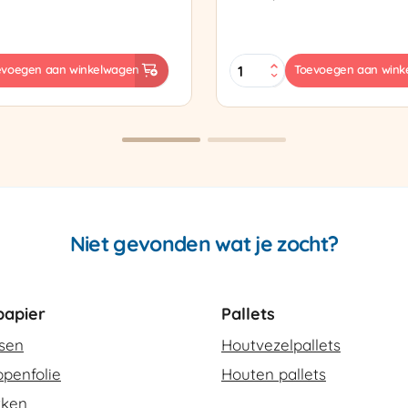
Sealtang
evoegen aan winkelwagen
Toevoegen aan wink
Super
sapparaat
Cello
420
SCT-
2
aantal
Niet gevonden wat je zocht?
apier
Pallets
ssen
Houtvezelpallets
penfolie
Houten pallets
kken