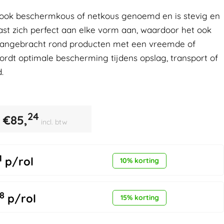
dt ook beschermkous of netkous genoemd en is stevig en
 past zich perfect aan elke vorm aan, waardoor het ook
angebracht rond producten met een vreemde of
wordt optimale bescherming tijdens opslag, transport of
.
24
€
85,
incl. btw
1
p/rol
10% korting
8
p/rol
15% korting