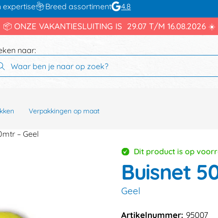
 expertise
Breed assortiment
4.8
📦 ONZE VAKANTIESLUITING IS 29.07 T/M 16.08.2026 ☀️
eken naar:
kken
Verpakkingen op maat
mtr – Geel
Dit product is op voor
Buisnet 
Geel
Artikelnummer:
95007