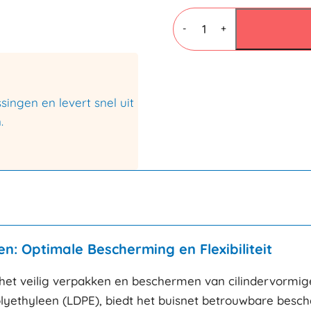
Buisnet
50-
-
+
100mmx150mtr
-
Geel
aantal
ingen en levert snel uit
.
n: Optimale Bescherming en Flexibiliteit
 het veilig verpakken en beschermen van cilindervormige
lyethyleen (LDPE), biedt het buisnet betrouwbare besch