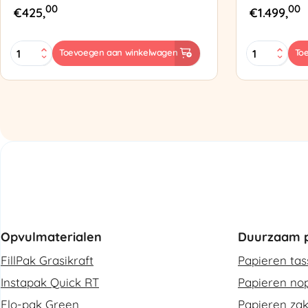
00
00
€
425,
€
1.499,
MINI
Zapak
Toevoegen aan winkelwagen
To
PAK'R
ZP97
Luchtkussenmachine
Omsnoering
Refurbished
aantal
aantal
Opvulmaterialen
Duurzaam p
FillPak Grasikraft
Papieren ta
Instapak Quick RT
Papieren nop
Flo-pak Green
Papieren za