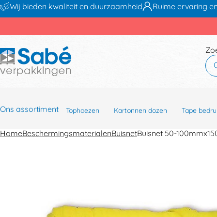
Wij bieden kwaliteit en duurzaamheid
Ruime ervaring en
Zo
Ons assortiment
Tophoezen
Kartonnen dozen
Tape bedru
Home
Beschermingsmaterialen
Buisnet
Buisnet 50-100mmx150