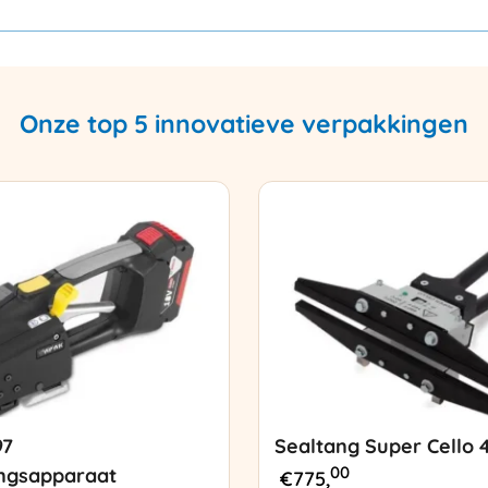
Onze top 5 innovatieve verpakkingen
97
Sealtang Super Cello 
00
ngsapparaat
€
775,