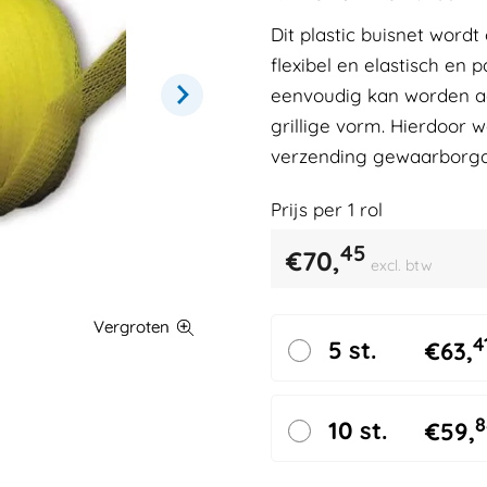
Dit plastic buisnet wor
flexibel en elastisch en
eenvoudig kan worden a
grillige vorm. Hierdoor 
verzending gewaarborgd
Prijs per
1
rol
45
€
70,
excl. btw
4
5 st.
€
63,
8
10 st.
€
59,