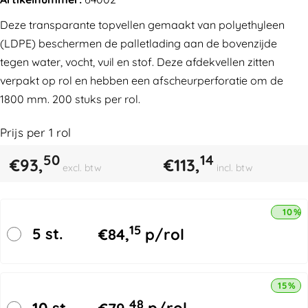
Deze transparante topvellen gemaakt van polyethyleen
(LDPE) beschermen de palletlading aan de bovenzijde
tegen water, vocht, vuil en stof. Deze afdekvellen zitten
verpakt op rol en hebben een afscheurperforatie om de
1800 mm. 200 stuks per rol.
Prijs per
1
rol
50
14
€
93,
€
113,
excl. btw
incl. btw
10% 
15
5 st.
€
84,
p/rol
15% k
48
10 st.