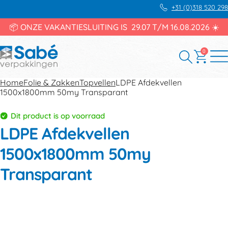
+31 (0)318 520 298
📦 ONZE VAKANTIESLUITING IS 29.07 T/M 16.08.2026 ☀️
0
Home
Folie & Zakken
Topvellen
LDPE Afdekvellen
1500x1800mm 50my Transparant
Dit product is op voorraad
LDPE Afdekvellen
1500x1800mm 50my
Transparant