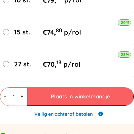
€
79,
p/rol
20% k
80
15 st.
€
74,
p/rol
25% k
13
27 st.
€
70,
p/rol
LDPE
Afdekvellen
Plaats in winkelmandje
-
+
1500x1800mm
50my
Transparant
Veilig en achteraf betalen
aantal