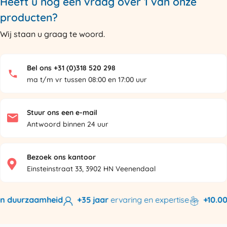
Heeft u nog een vraag over 1 van onze
producten?
Wij staan u graag te woord.
Bel ons +31 (0)318 520 298
ma t/m vr tussen 08:00 en 17:00 uur
Stuur ons een e-mail
Antwoord binnen 24 uur
Bezoek ons kantoor
Einsteinstraat 33, 3902 HN Veenendaal
n duurzaamheid
+35 jaar
ervaring en expertise
+10.000