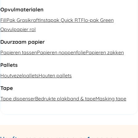
Opvulmaterialen
FillPak Grasikraft
Instapak Quick RT
Flo-pak Green
Opvulpapier rol
Duurzaam papier
Papieren tassen
Papieren noppenfolie
Papieren zakken
Pallets
Houtvezelpallets
Houten pallets
Tape
Tape dispenser
Bedrukte plakband & tape
Masking tape