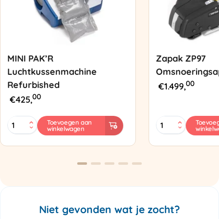
MINI PAK’R
Zapak ZP97
Luchtkussenmachine
Omsnoeringsa
00
Refurbished
€
1.499,
00
€
425,
MINI
Zapak
Toevoegen aan
Toevoe
winkelwagen
winkel
PAK'R
ZP97
Luchtkussenmachine
Omsnoeringsapp
Refurbished
aantal
aantal
Niet gevonden wat je zocht?