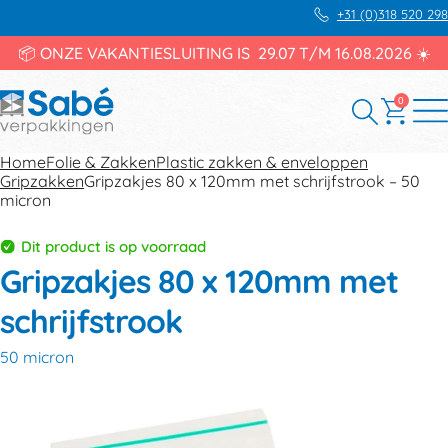
+31 (0)318 520 298
📦 ONZE VAKANTIESLUITING IS 29.07 T/M 16.08.2026 ☀️
0
Home
Folie & Zakken
Plastic zakken & enveloppen
Gripzakken
Gripzakjes 80 x 120mm met schrijfstrook – 50
micron
Dit product is op voorraad
Gripzakjes 80 x 120mm met
schrijfstrook
50 micron