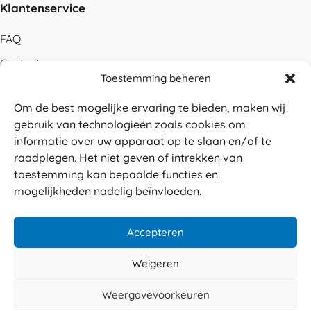
Klantenservice
FAQ
Contact
Toestemming beheren
Bestellen
Om de best mogelijke ervaring te bieden, maken wij
Betalen
gebruik van technologieën zoals cookies om
Levering
informatie over uw apparaat op te slaan en/of te
raadplegen. Het niet geven of intrekken van
Retouren
toestemming kan bepaalde functies en
Service en garantie
mogelijkheden nadelig beïnvloeden.
Herroepingsrecht
Accepteren
Weigeren
Veilig betalen
© 2026 Sabé Verpakkingen
Weergavevoorkeuren
4.8