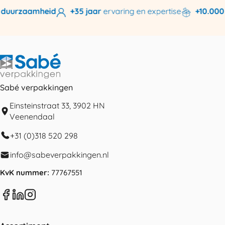
duurzaamheid
+35 jaar
ervaring en expertise
+10.000 p
Sabé verpakkingen
Einsteinstraat 33, 3902 HN
Veenendaal
+31 (0)318 520 298
info@sabeverpakkingen.nl
KvK nummer:
77767551