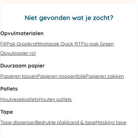
Niet gevonden wat je zocht?
Opvulmaterialen
FillPak Grasikraft
Instapak Quick RT
Flo-pak Green
Opvulpapier rol
Duurzaam papier
Papieren tassen
Papieren noppenfolie
Papieren zakken
Pallets
Houtvezelpallets
Houten pallets
Tape
Tape dispenser
Bedrukte plakband & tape
Masking tape