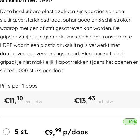
Deze hersluitbare plastic zakken zijn voorzien van een
sluiting, versterkingsdraad, ophangoog en 3 schijfstroken,
waarop met pen of stift geschreven kan worden. De
gripsealzakjes
zijn gemaakt van een helder transparante
LDPE waarin een plastic druksluiting is verwerkt met
daarboven een versterkingsdraad. Hierdoor zult u het
gripzakje niet makkelijk kapot trekken tijdens het openen en
sluiten. 1000 stuks per doos.
Prijs per
1
doos
10
43
€
11,
€
13,
excl. btw
incl. btw
10% 
99
5 st.
€
9,
p/doos