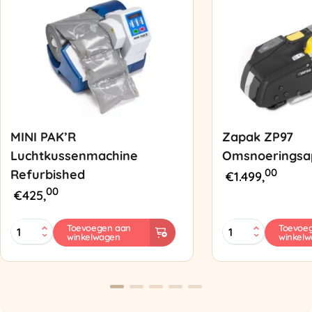
MINI PAK’R
Zapak ZP97
Luchtkussenmachine
Omsnoeringsa
00
Refurbished
€
1.499,
00
€
425,
MINI
Zapak
Toevoegen aan
Toevoe
winkelwagen
winkel
PAK'R
ZP97
Luchtkussenmachine
Omsnoeringsapp
Refurbished
aantal
aantal