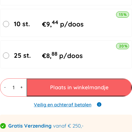
15% k
44
10 st.
€
9,
p/doos
20% k
88
25 st.
€
8,
p/doos
Gripzakjes
80
Plaats in winkelmandje
-
+
x
120mm
met
Veilig en achteraf betalen
schrijfstrook
-
50
Gratis Verzending
vanaf € 250,-
micron
aantal