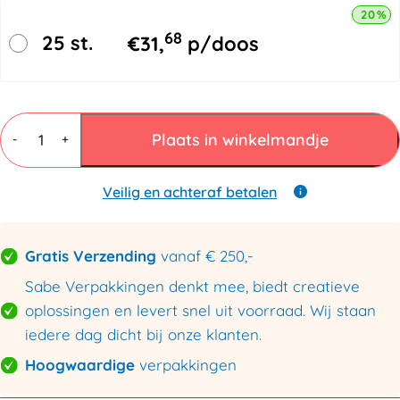
20% k
68
25 st.
€
31,
p/doos
Gripzakjes
160
Plaats in winkelmandje
-
+
x
250mm
-
Veilig en achteraf betalen
50
micron
aantal
Gratis Verzending
vanaf € 250,-
Sabe Verpakkingen denkt mee, biedt creatieve
oplossingen en levert snel uit voorraad. Wij staan
iedere dag dicht bij onze klanten.
Hoogwaardige
verpakkingen