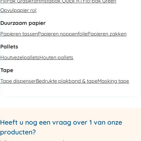
FillPak Grasikraft
Instapak Quick RT
Flo-pak Green
Opvulpapier rol
Duurzaam papier
Papieren tassen
Papieren noppenfolie
Papieren zakken
Pallets
Houtvezelpallets
Houten pallets
Tape
Tape dispenser
Bedrukte plakband & tape
Masking tape
Heeft u nog een vraag over 1 van onze
producten?