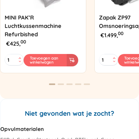
MINI PAK’R
Zapak ZP97
Luchtkussenmachine
Omsnoeringsa
00
Refurbished
€
1.499,
00
€
425,
MINI
Zapak
Toevoegen aan
Toevoe
winkelwagen
winkel
PAK'R
ZP97
Luchtkussenmachine
Omsnoeringsapp
Refurbished
aantal
aantal
Niet gevonden wat je zocht?
Opvulmaterialen