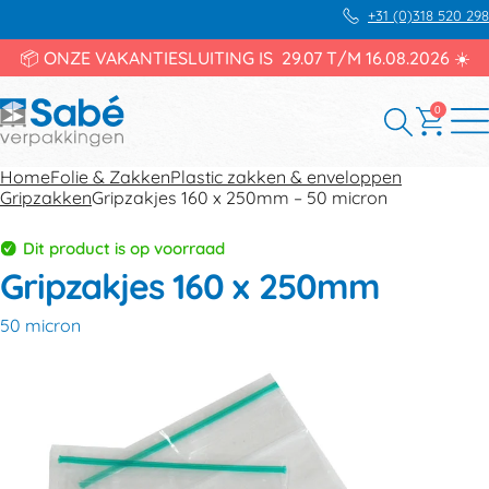
+31 (0)318 520 298
📦 ONZE VAKANTIESLUITING IS 29.07 T/M 16.08.2026 ☀️
0
Home
Folie & Zakken
Plastic zakken & enveloppen
Gripzakken
Gripzakjes 160 x 250mm – 50 micron
Dit product is op voorraad
Gripzakjes 160 x 250mm
50 micron