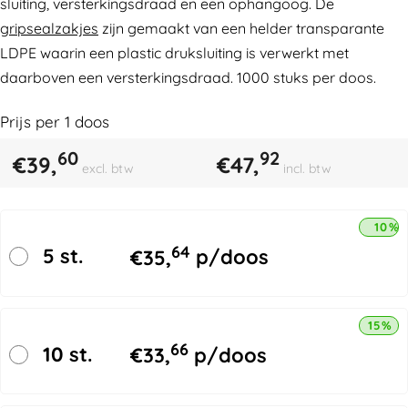
sluiting, versterkingsdraad en een ophangoog. De
gripsealzakjes
zijn gemaakt van een helder transparante
LDPE waarin een plastic druksluiting is verwerkt met
daarboven een versterkingsdraad. 1000 stuks per doos.
Prijs per
1
doos
60
92
€
39,
€
47,
excl. btw
incl. btw
10% 
64
5 st.
€
35,
p/doos
15% k
66
10 st.
€
33,
p/doos