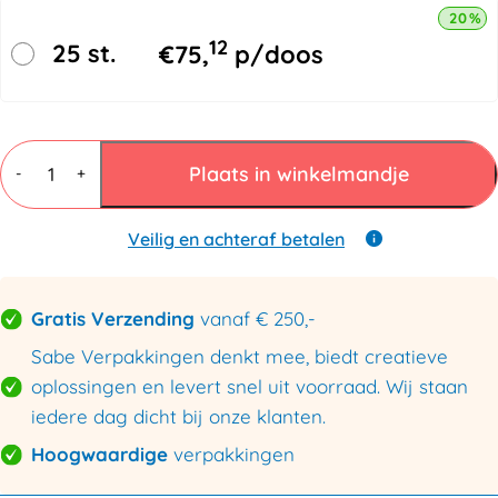
20% k
12
25 st.
€
75,
p/doos
Gripzakjes
300
Plaats in winkelmandje
-
+
x
400mm
-
Veilig en achteraf betalen
50
micron
aantal
Gratis Verzending
vanaf € 250,-
Sabe Verpakkingen denkt mee, biedt creatieve
oplossingen en levert snel uit voorraad. Wij staan
iedere dag dicht bij onze klanten.
Hoogwaardige
verpakkingen