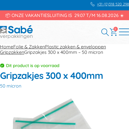
+31 (0)318 520 298
📦 ONZE VAKANTIESLUITING IS 29.07 T/M 16.08.2026 ☀️
0
Home
Folie & Zakken
Plastic zakken & enveloppen
Gripzakken
Gripzakjes 300 x 400mm – 50 micron
Dit product is op voorraad
Gripzakjes 300 x 400mm
50 micron