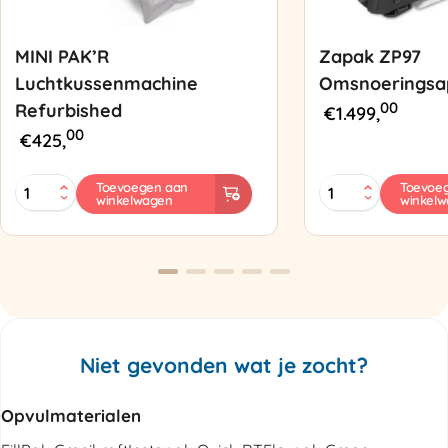
MINI PAK’R
Zapak ZP97
Luchtkussenmachine
Omsnoeringsa
00
Refurbished
€
1.499,
00
€
425,
MINI
Zapak
Toevoegen aan
Toevoe
winkelwagen
winkel
PAK'R
ZP97
Luchtkussenmachine
Omsnoeringsapp
Refurbished
aantal
aantal
Niet gevonden wat je zocht?
Opvulmaterialen