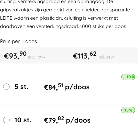
sluiting, versterkingsdraad en een ophangoog. De
gripsealzakjes
zijn gemaakt van een helder transparante
LDPE waarin een plastic druksluiting is verwerkt met
daarboven een versterkingsdraad. 1000 stuks per doos.
Prijs per
1
doos
90
62
€
93,
€
113,
excl. btw
incl. btw
10% 
51
5 st.
€
84,
p/doos
15% k
82
10 st.
€
79,
p/doos