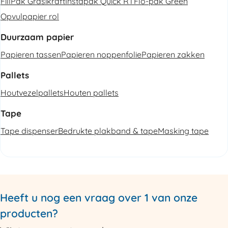
FillPak Grasikraft
Instapak Quick RT
Flo-pak Green
Opvulpapier rol
Duurzaam papier
Papieren tassen
Papieren noppenfolie
Papieren zakken
Pallets
Houtvezelpallets
Houten pallets
Tape
Tape dispenser
Bedrukte plakband & tape
Masking tape
Heeft u nog een vraag over 1 van onze
producten?