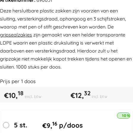
Deze hersluitbare plastic zakken zijn voorzien van een
sluiting, versterkingsdraad, ophangoog en 3 schijfstroken,
waarop met pen of stift geschreven kan worden. De
gripsealzakjes
zijn gemaakt van een helder transparante
LDPE waarin een plastic druksluiting is verwerkt met
daarboven een versterkingsdraad. Hierdoor zult u het
gripzakje niet makkelijk kapot trekken tijdens het openen en
sluiten. 1000 stuks per doos.
Prijs per
1
doos
18
32
€
10,
€
12,
excl. btw
incl. btw
10% 
16
5 st.
€
9,
p/doos