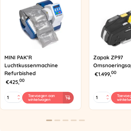
MINI PAK’R
Zapak ZP97
Luchtkussenmachine
Omsnoeringsa
00
Refurbished
€
1.499,
00
€
425,
MINI
Zapak
Toevoegen aan
Toevoe
winkelwagen
winkel
PAK'R
ZP97
Luchtkussenmachine
Omsnoeringsapp
Refurbished
aantal
aantal