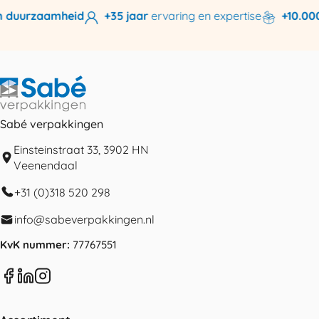
 duurzaamheid
+35 jaar
ervaring en expertise
+10.000 
Sabé verpakkingen
Einsteinstraat 33, 3902 HN
Veenendaal
+31 (0)318 520 298
info@sabeverpakkingen.nl
KvK nummer:
77767551