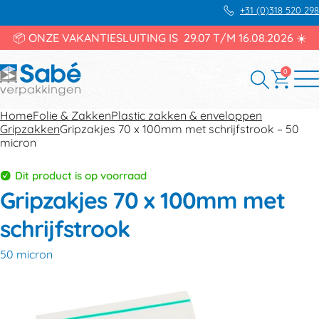
+31 (0)318 520 298
📦 ONZE VAKANTIESLUITING IS 29.07 T/M 16.08.2026 ☀️
0
Home
Folie & Zakken
Plastic zakken & enveloppen
Gripzakken
Gripzakjes 70 x 100mm met schrijfstrook – 50
micron
Dit product is op voorraad
Gripzakjes 70 x 100mm met
schrijfstrook
50 micron