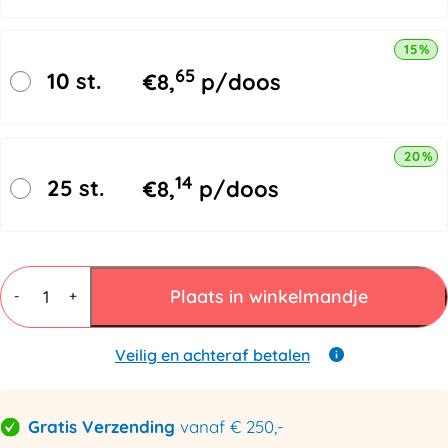
15% k
65
10 st.
€
8,
p/doos
20% k
14
25 st.
€
8,
p/doos
Gripzakjes
70
Plaats in winkelmandje
-
+
x
100mm
met
Veilig en achteraf betalen
schrijfstrook
-
50
Gratis Verzending
vanaf € 250,-
micron
aantal