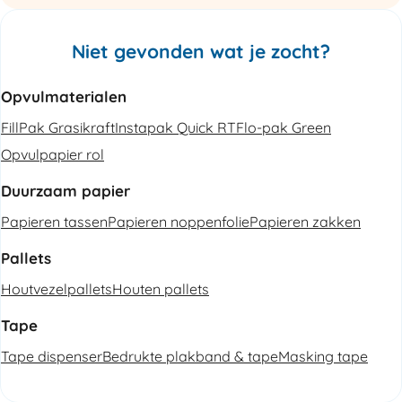
Niet gevonden wat je zocht?
Opvulmaterialen
FillPak Grasikraft
Instapak Quick RT
Flo-pak Green
Opvulpapier rol
Duurzaam papier
Papieren tassen
Papieren noppenfolie
Papieren zakken
Pallets
Houtvezelpallets
Houten pallets
Tape
Tape dispenser
Bedrukte plakband & tape
Masking tape