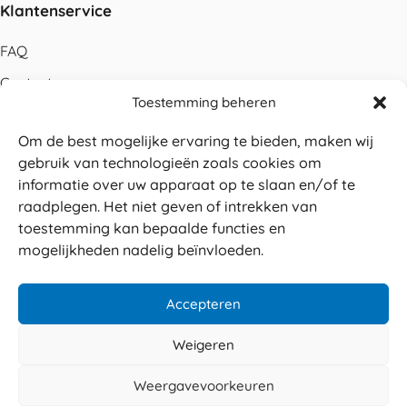
Klantenservice
FAQ
Contact
Toestemming beheren
Bestellen
Om de best mogelijke ervaring te bieden, maken wij
Betalen
gebruik van technologieën zoals cookies om
Levering
informatie over uw apparaat op te slaan en/of te
raadplegen. Het niet geven of intrekken van
Retouren
toestemming kan bepaalde functies en
Service en garantie
mogelijkheden nadelig beïnvloeden.
Herroepingsrecht
Accepteren
Weigeren
Veilig betalen
© 2026 Sabé Verpakkingen
Weergavevoorkeuren
4.8