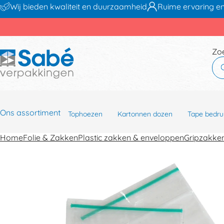
Wij bieden kwaliteit en duurzaamheid
Ruime ervaring en
Zo
Ons assortiment
Tophoezen
Kartonnen dozen
Tape bedru
Home
Folie & Zakken
Plastic zakken & enveloppen
Gripzakke