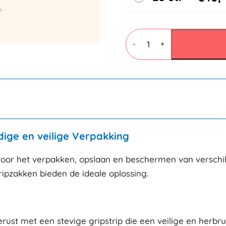
.
Gripzakjes
200
-
+
x
300mm
-
50
micron
aantal
dige en veilige Verpakking
 voor het verpakken, opslaan en beschermen van verschil
ripzakken bieden de ideale oplossing.
erust met een stevige gripstrip die een veilige en herbr