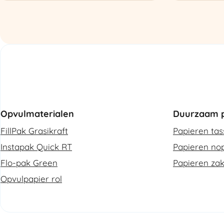
Refurbished
aantal
aantal
Opvulmaterialen
Duurzaam p
FillPak Grasikraft
Papieren ta
Instapak Quick RT
Papieren nop
Flo-pak Green
Papieren za
Opvulpapier rol