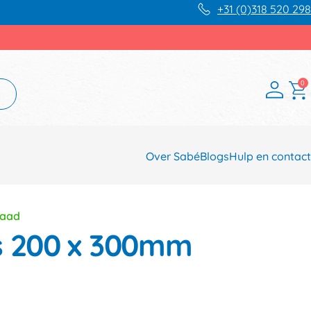
+31 (0)318 520 298
0
Over Sabé
Blogs
Hulp en contact
raad
s 200 x 300mm