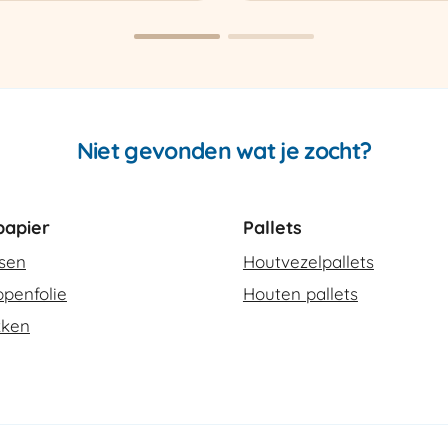
420
SCT-
2
aantal
Niet gevonden wat je zocht?
apier
Pallets
ssen
Houtvezelpallets
penfolie
Houten pallets
kken