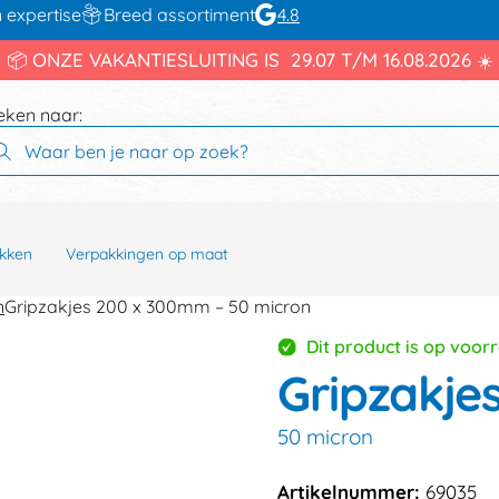
 expertise
Breed assortiment
4.8
📦 ONZE VAKANTIESLUITING IS 29.07 T/M 16.08.2026 ☀️
eken naar:
kken
Verpakkingen op maat
n
Gripzakjes 200 x 300mm – 50 micron
Dit product is op voor
Gripzakje
50 micron
Artikelnummer:
69035