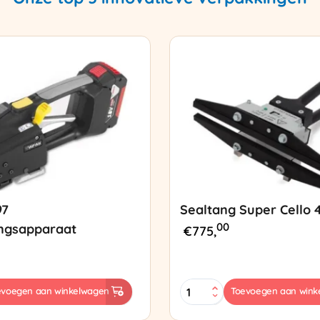
97
Sealtang Super Cello 
00
ngsapparaat
€
775,
Sealtang
evoegen aan winkelwagen
Toevoegen aan wink
Super
sapparaat
Cello