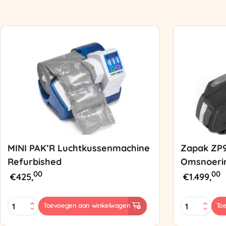
MINI PAK’R Luchtkussenmachine
Zapak ZP
Refurbished
Omsnoeri
00
00
€
425,
€
1.499,
MINI
Zapak
Toevoegen aan winkelwagen
To
PAK'R
ZP97
Luchtkussenmachine
Omsnoering