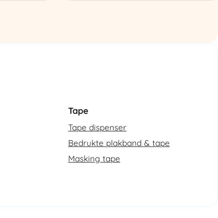
automatische
omsnoeringsmachine
aantal
Tape
Tape dispenser
Bedrukte plakband & tape
Masking tape