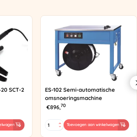
420 SCT-2
ES-102 Semi-automatische
omsnoeringsmachine
70
€
896,
ES-
elwagen
Toevoegen aan winkelwagen
102
Semi-