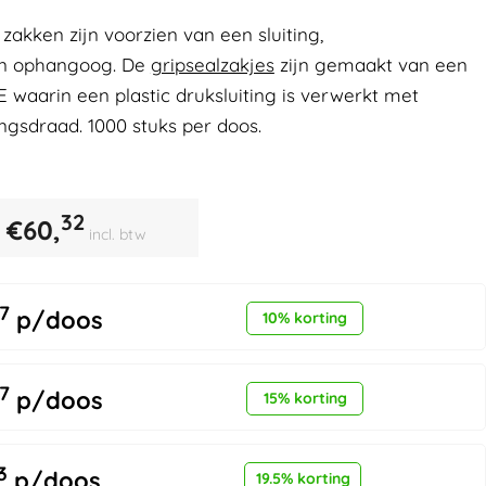
 zakken zijn voorzien van een sluiting,
en ophangoog. De
gripsealzakjes
zijn gemaakt van een
 waarin een plastic druksluiting is verwerkt met
ngsdraad. 1000 stuks per doos.
32
€
60,
incl. btw
7
p/doos
10% korting
7
p/doos
15% korting
3
p/doos
19.5% korting