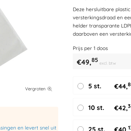
Deze hersluitbare plastic
versterkingsdraad en e
helder transparante LDPE
daarboven een versterki
Prijs per
1
doos
85
€
49,
excl. btw
8
5 st.
€
44,
3
10 st.
€
42,
1
ingen en levert snel uit
25 st.
€
40,