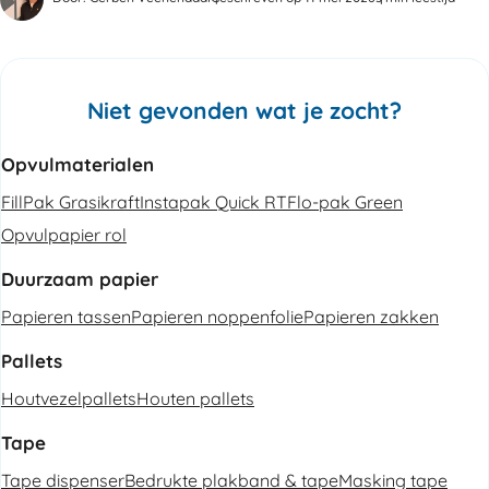
Niet gevonden wat je zocht?
Opvulmaterialen
FillPak Grasikraft
Instapak Quick RT
Flo-pak Green
Opvulpapier rol
Duurzaam papier
Papieren tassen
Papieren noppenfolie
Papieren zakken
Pallets
Houtvezelpallets
Houten pallets
Tape
Tape dispenser
Bedrukte plakband & tape
Masking tape