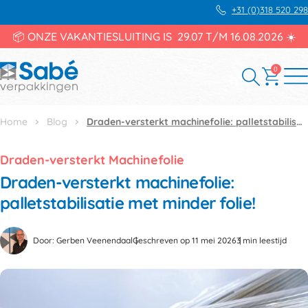
+31 (0)318 520 298
📦 ONZE VAKANTIESLUITING IS 29.07 T/M 16.08.2026 ☀️
0
Home
Blog
Draden-versterkt machinefolie: palletstabilisatie met minder folie!
Draden-versterkt Machinefolie
Draden-versterkt machinefolie:
palletstabilisatie met minder folie!
Door: Gerben Veenendaal
Geschreven op 11 mei 2026
3 min leestijd