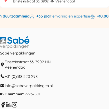
Einsteinstraat 33, 3902 HN Veenendaal
n duurzaamheid
+35 jaar
ervaring en expertise
+10.000
Sabé verpakkingen
Einsteinstraat 33, 3902 HN
Veenendaal
+31 (0)318 520 298
info@sabeverpakkingen.nl
KvK nummer:
77767551