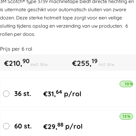
3M Scotch® type 3739 machinetape biedt directe hechting en
is uitermate geschikt voor automatisch sluiten van zware
dozen. Deze sterke hotmelt tape zorgt voor een veilige
sluiting tijdens opslag en verzending van uw producten. 6
rollen per doos.
Prijs per
6
rol
90
19
€
210,
€
255,
excl. btw
incl. btw
10% 
64
36 st.
€
31,
p/rol
15% k
88
60 st.
€
29,
p/rol