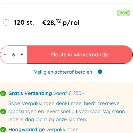
20% k
12
120 st.
€
28,
p/rol
3M
Scotch®
Plaats in winkelmandje
-
+
3739
50mmx990mtr
35my
Veilig en achteraf betalen
aantal
Gratis Verzending
vanaf € 250,-
Sabe Verpakkingen denkt mee, biedt creatieve
oplossingen en levert snel uit voorraad. Wij staan
iedere dag dicht bij onze klanten.
Hoogwaardige
verpakkingen