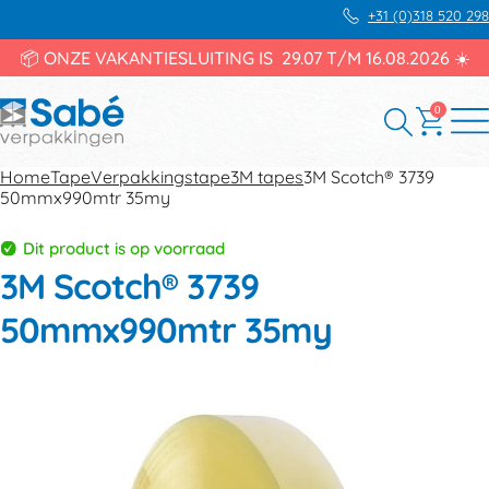
+31 (0)318 520 298
📦 ONZE VAKANTIESLUITING IS 29.07 T/M 16.08.2026 ☀️
0
Home
Tape
Verpakkingstape
3M tapes
3M Scotch® 3739
50mmx990mtr 35my
Dit product is op voorraad
3M Scotch® 3739
50mmx990mtr 35my