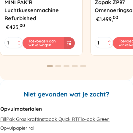
MINI PAK’R
Zapak ZP97
Luchtkussenmachine
Omsnoeringsa
00
Refurbished
€
1.499,
00
€
425,
MINI
Zapak
Toevoegen aan
Toevoe
winkelwagen
winkel
PAK'R
ZP97
Luchtkussenmachine
Omsnoeringsapp
Refurbished
aantal
aantal
Niet gevonden wat je zocht?
Opvulmaterialen
FillPak Grasikraft
Instapak Quick RT
Flo-pak Green
Opvulpapier rol