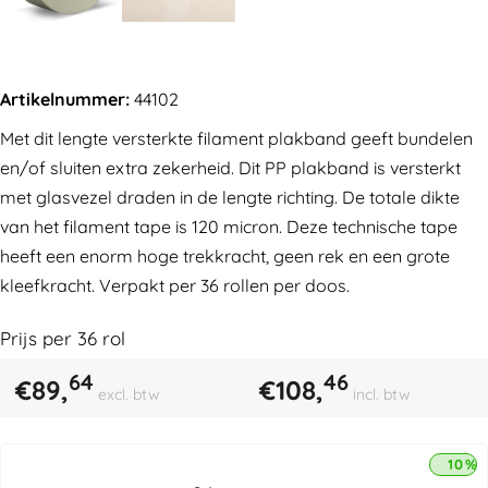
Artikelnummer:
44102
Met dit lengte versterkte filament plakband geeft bundelen
en/of sluiten extra zekerheid. Dit PP plakband is versterkt
met glasvezel draden in de lengte richting. De totale dikte
van het filament tape is 120 micron. Deze technische tape
heeft een enorm hoge trekkracht, geen rek en een grote
kleefkracht. Verpakt per 36 rollen per doos.
Prijs per
36
rol
64
46
€
89,
€
108,
excl. btw
incl. btw
10% 