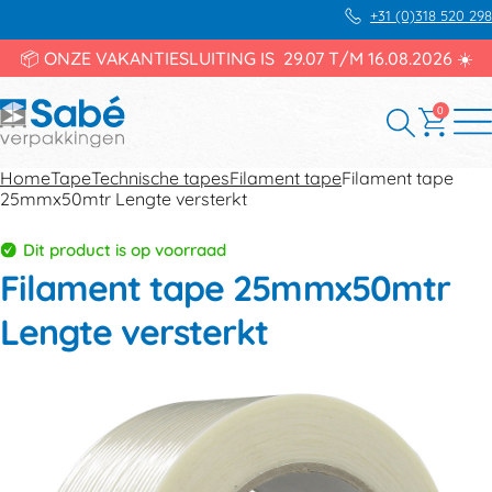
+31 (0)318 520 298
📦 ONZE VAKANTIESLUITING IS 29.07 T/M 16.08.2026 ☀️
0
Home
Tape
Technische tapes
Filament tape
Filament tape
25mmx50mtr Lengte versterkt
Dit product is op voorraad
Filament tape 25mmx50mtr
Lengte versterkt