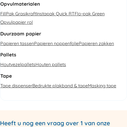
Opvulmaterialen
FillPak Grasikraft
Instapak Quick RT
Flo-pak Green
Opvulpapier rol
Duurzaam papier
Papieren tassen
Papieren noppenfolie
Papieren zakken
Pallets
Houtvezelpallets
Houten pallets
Tape
Tape dispenser
Bedrukte plakband & tape
Masking tape
Heeft u nog een vraag over 1 van onze