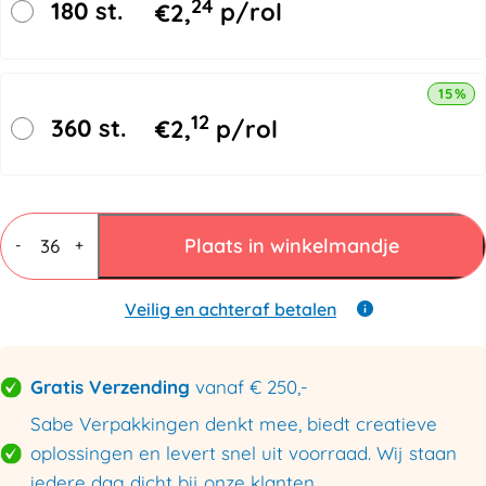
24
180 st.
€
2,
p/rol
15% k
12
360 st.
€
2,
p/rol
Filament
tape
Plaats in winkelmandje
-
+
25mmx50mtr
Lengte
versterkt
Veilig en achteraf betalen
aantal
Gratis Verzending
vanaf € 250,-
Sabe Verpakkingen denkt mee, biedt creatieve
oplossingen en levert snel uit voorraad. Wij staan
iedere dag dicht bij onze klanten.