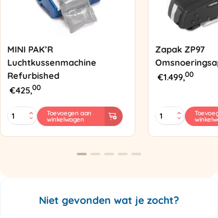
MINI PAK’R
Zapak ZP97
Luchtkussenmachine
Omsnoeringsa
00
Refurbished
€
1.499,
00
€
425,
MINI
Zapak
Toevoegen aan
Toevoe
winkelwagen
winkel
PAK'R
ZP97
Luchtkussenmachine
Omsnoeringsapp
Refurbished
aantal
aantal
Niet gevonden wat je zocht?