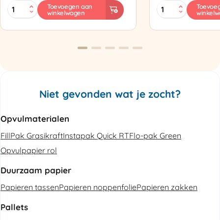
MINI
Zapak
Toevoegen aan
Toevoe
winkelwagen
winkel
PAK'R
ZP97
Luchtkussenmachine
Omsnoeringsapp
Refurbished
aantal
aantal
Niet gevonden wat je zocht?
Opvulmaterialen
FillPak Grasikraft
Instapak Quick RT
Flo-pak Green
Opvulpapier rol
Duurzaam papier
Papieren tassen
Papieren noppenfolie
Papieren zakken
Pallets