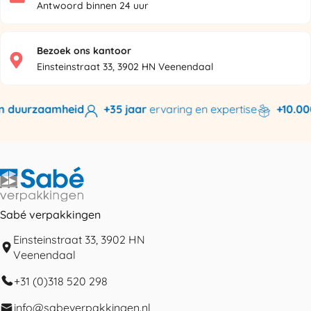
Antwoord binnen 24 uur
Bezoek ons kantoor
Einsteinstraat 33, 3902 HN Veenendaal
n duurzaamheid
+35 jaar
ervaring en expertise
+10.000
Sabé verpakkingen
Einsteinstraat 33, 3902 HN
Veenendaal
+31 (0)318 520 298
info@sabeverpakkingen.nl