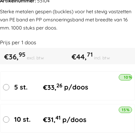
Artikelnummer:
53104
Sterke metalen gespen (buckles) voor het stevig vastzetten
van PE band en PP omsnoeringsband met breedte van 16
mm. 1000 stuks per doos.
Prijs per
1
doos
95
71
€
36,
€
44,
excl. btw
incl. btw
10% 
26
5 st.
€
33,
p/doos
15% k
41
10 st.
€
31,
p/doos