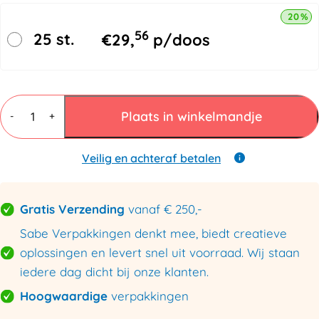
20% k
56
25 st.
€
29,
p/doos
Gespen
Metaal
Plaats in winkelmandje
-
+
B5
16
mm
Veilig en achteraf betalen
verzinkt
aantal
Gratis Verzending
vanaf € 250,-
Sabe Verpakkingen denkt mee, biedt creatieve
oplossingen en levert snel uit voorraad. Wij staan
iedere dag dicht bij onze klanten.
Hoogwaardige
verpakkingen