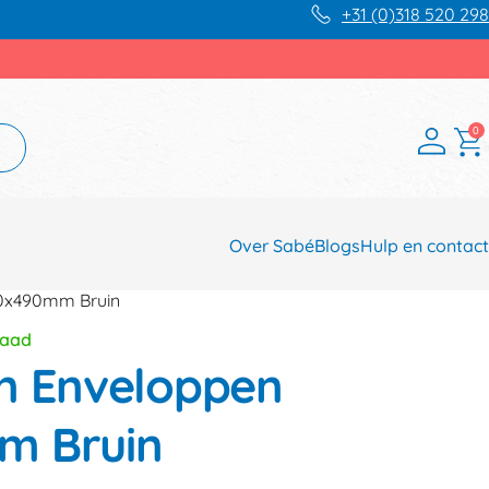
+31 (0)318 520 298
0
Over Sabé
Blogs
Hulp en contact
30x490mm Bruin
raad
n Enveloppen
m Bruin