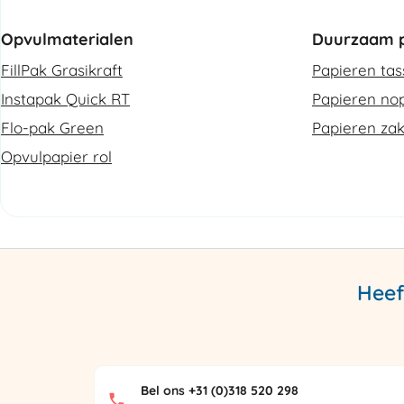
Opvulmaterialen
Duurzaam p
FillPak Grasikraft
Papieren ta
Instapak Quick RT
Papieren nop
Flo-pak Green
Papieren za
Opvulpapier rol
Heef
Bel ons +31 (0)318 520 298