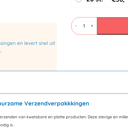
Golfkarton
Enveloppen
-
+
330x490mm
Bruin
aantal
ingen en levert snel uit
.
 duurzame Verzendverpakkkingen
verzenden van kwetsbare en platte producten. Deze stevige en mili
odig is.