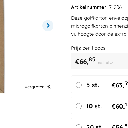
Artikelnummer:
71206
Deze golfkarton envelop
microgolfkarton binnenzi
vulhoogte door de extra 
Prijs per
1
doos
85
€
66,
excl. btw
5
5 st.
€
63,
1
10 st.
€
60,
8
20 st.
€
56,