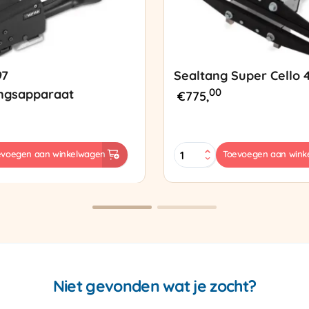
97
Sealtang Super Cello 
00
ngsapparaat
€
775,
Sealtang
evoegen aan winkelwagen
Toevoegen aan wink
Super
sapparaat
Cello
420
SCT-
2
aantal
Niet gevonden wat je zocht?