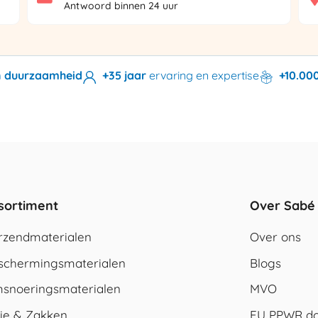
Antwoord binnen 24 uur
en duurzaamheid
+35 jaar
ervaring en expertise
+10.00
sortiment
Over Sabé
rzendmaterialen
Over ons
schermingsmaterialen
Blogs
snoeringsmaterialen
MVO
lie & Zakken
EU PPWR do