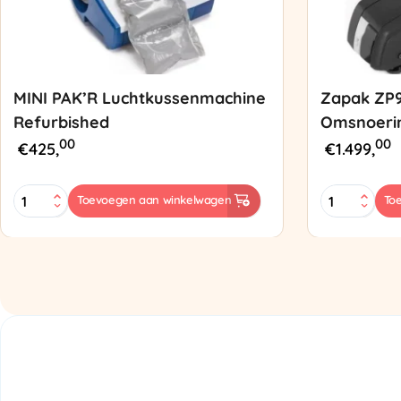
MINI PAK’R Luchtkussenmachine
Zapak ZP
Refurbished
Omsnoeri
00
00
€
425,
€
1.499,
MINI
Zapak
Toevoegen aan winkelwagen
To
PAK'R
ZP97
Luchtkussenmachine
Omsnoering
Refurbished
aantal
aantal