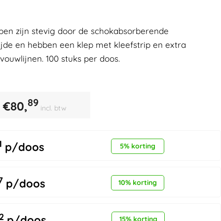
pen zijn stevig door de schokabsorberende
jde en hebben een klep met kleefstrip en extra
vouwlijnen. 100 stuks per doos.
89
€
80,
incl. btw
1
p/doos
5% korting
7
p/doos
10% korting
2
p/doos
15% korting