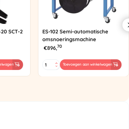
420 SCT-2
ES-102 Semi-automatische
omsnoeringsmachine
70
€
896,
ES-
elwagen
Toevoegen aan winkelwagen
102
Semi-
automatische
omsnoeringsmachine
aantal