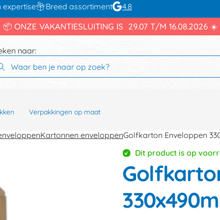
 expertise
Breed assortiment
4.8
📦 ONZE VAKANTIESLUITING IS 29.07 T/M 16.08.2026 ☀️
eken naar:
kken
Verpakkingen op maat
enveloppen
Kartonnen enveloppen
Golfkarton Enveloppen 3
Dit product is op voor
Golfkarto
330x490m