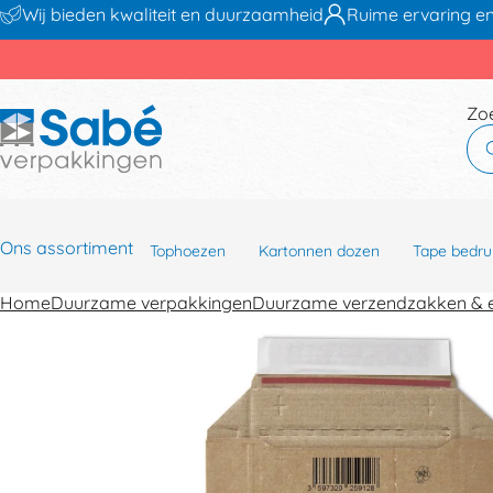
Wij bieden kwaliteit en duurzaamheid
Ruime ervaring en
Zo
Ons assortiment
Tophoezen
Kartonnen dozen
Tape bedru
Home
Duurzame verpakkingen
Duurzame verzendzakken & 