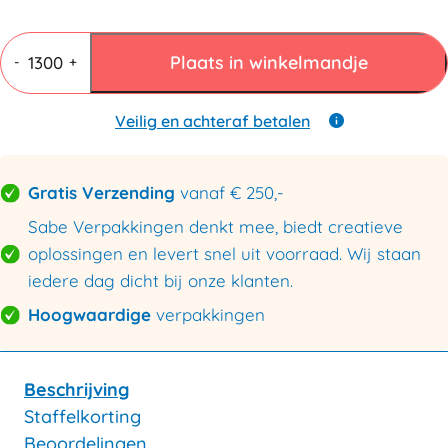
Grijskarton
Palletplaten
Plaats in winkelmandje
-
+
118x78cm
(Europallet)
aantal
Veilig en achteraf betalen
Gratis Verzending
vanaf € 250,-
Sabe Verpakkingen denkt mee, biedt creatieve
oplossingen en levert snel uit voorraad. Wij staan
iedere dag dicht bij onze klanten.
Hoogwaardige
verpakkingen
Beschrijving
Staffelkorting
Beoordelingen