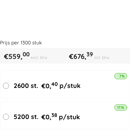
Prijs per
1300
stuk
00
39
€
559,
€
676,
excl. btw
incl. btw
7% k
40
2600 st.
€
0,
p/stuk
11% k
38
5200 st.
€
0,
p/stuk