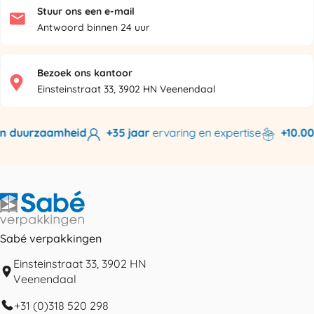
Stuur ons een e-mail
Antwoord binnen 24 uur
Bezoek ons kantoor
Einsteinstraat 33, 3902 HN Veenendaal
n duurzaamheid
+35 jaar
ervaring en expertise
+10.000
Sabé verpakkingen
Einsteinstraat 33, 3902 HN
Veenendaal
+31 (0)318 520 298