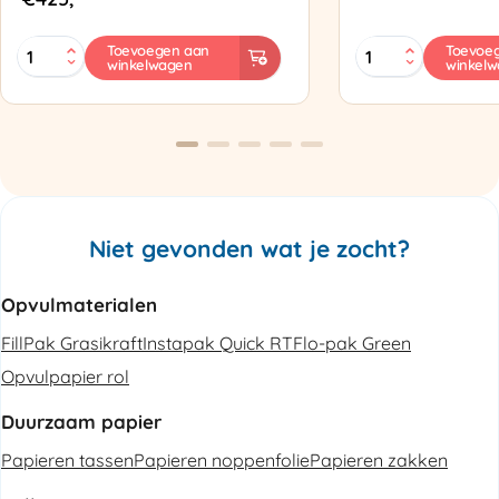
MINI
Zapak
Toevoegen aan
Toevoe
winkelwagen
winkel
PAK'R
ZP97
Luchtkussenmachine
Omsnoeringsapp
Refurbished
aantal
aantal
Niet gevonden wat je zocht?
Opvulmaterialen
FillPak Grasikraft
Instapak Quick RT
Flo-pak Green
Opvulpapier rol
Duurzaam papier
Papieren tassen
Papieren noppenfolie
Papieren zakken