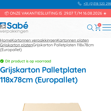
+31 (0)318 520 298
📦 ONZE VAKANTIESLUITING IS 29.07 T/M 16.08.2026 ☀️
0
Home
Kartonnen verpakkingen
Kartonnen platen
Grijskarton platen
Grijskarton Palletplaten 118x78cm
(Europallet)
Dit product is op voorraad
Grijskarton Palletplaten
118x78cm (Europallet)