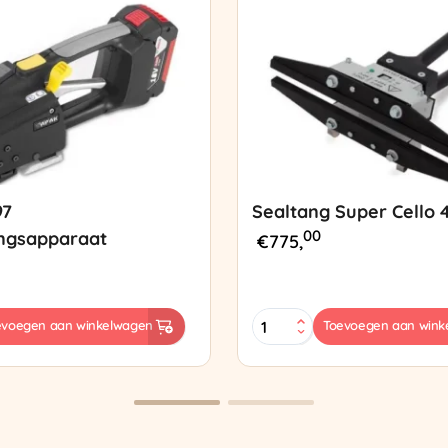
97
Sealtang Super Cello 
00
ngsapparaat
€
775,
Sealtang
evoegen aan winkelwagen
Toevoegen aan wink
Super
sapparaat
Cello
420
SCT-
2
aantal