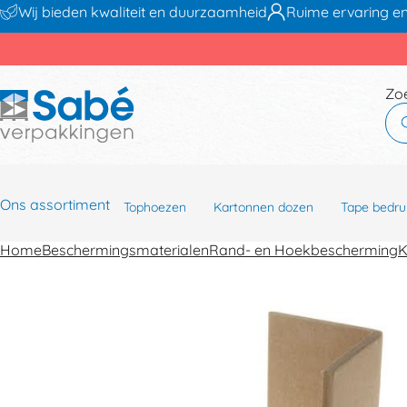
Wij bieden kwaliteit en duurzaamheid
Ruime ervaring en
Zo
Ons assortiment
Tophoezen
Kartonnen dozen
Tape bedru
Home
Beschermingsmaterialen
Rand- en Hoekbescherming
K