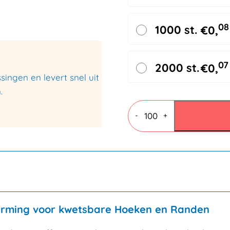
08
1000 st.
€
0,
07
2000 st.
€
0,
ingen en levert snel uit
.
Hoekbeschermers
bruin
-
+
45x45x150mm
-
4
mm
dik
aantal
erming voor kwetsbare Hoeken en Randen