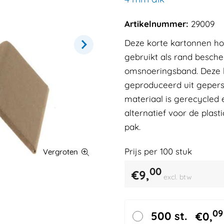
Artikelnummer:
29009
Deze korte kartonnen h
gebruikt als rand besche
omsnoeringsband. Deze k
geproduceerd uit geperst
materiaal is gerecycled 
alternatief voor de plas
pak.
Prijs per
100
stuk
00
€
9,
excl. btw
09
500 st.
€
0,