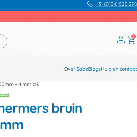
+31 (0)318 520 298
0
Over Sabé
Blogs
Hulp en contact
150mm – 4 mm dik
raad
hermers bruin
50mm