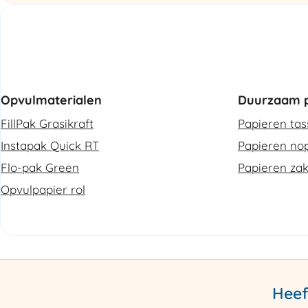
Opvulmaterialen
Duurzaam p
FillPak Grasikraft
Papieren ta
Instapak Quick RT
Papieren nop
Flo-pak Green
Papieren za
Opvulpapier rol
Heef