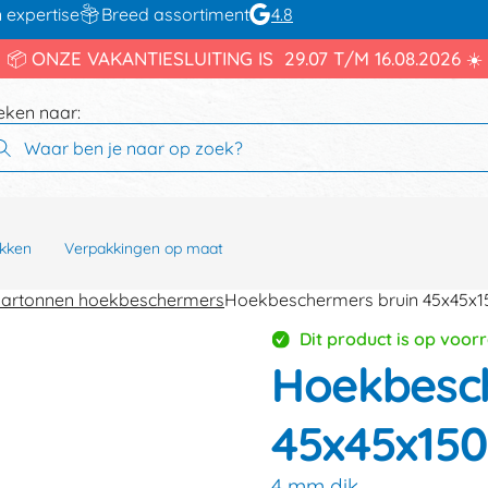
 expertise
Breed assortiment
4.8
📦 ONZE VAKANTIESLUITING IS 29.07 T/M 16.08.2026 ☀️
eken naar:
kken
Verpakkingen op maat
artonnen hoekbeschermers
Hoekbeschermers bruin 45x45x
Dit product is op voor
Hoekbesc
45x45x1
4 mm dik