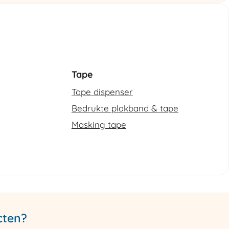
Tape
Tape dispenser
Bedrukte plakband & tape
Masking tape
cten?