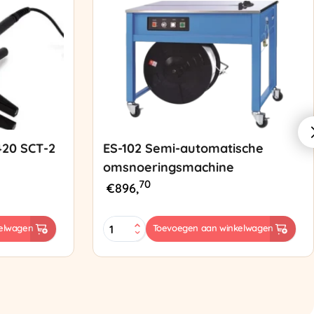
420 SCT-2
ES-102 Semi-automatische
omsnoeringsmachine
70
€
896,
ES-
elwagen
Toevoegen aan winkelwagen
102
Semi-
automatische
omsnoeringsmachine
aantal