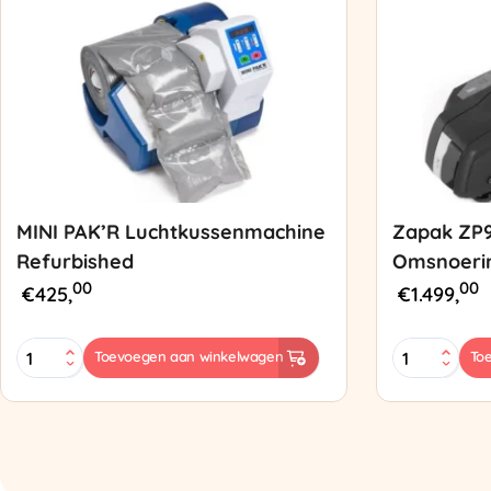
MINI PAK’R Luchtkussenmachine
Zapak ZP
Refurbished
Omsnoeri
00
00
€
425,
€
1.499,
MINI
Zapak
Toevoegen aan winkelwagen
To
PAK'R
ZP97
Luchtkussenmachine
Omsnoering
Refurbished
aantal
aantal