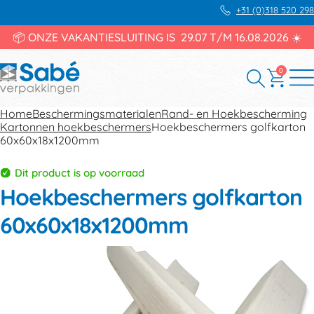
+31 (0)318 520 298
📦 ONZE VAKANTIESLUITING IS 29.07 T/M 16.08.2026 ☀️
0
Home
Beschermingsmaterialen
Rand- en Hoekbescherming
Kartonnen hoekbeschermers
Hoekbeschermers golfkarton
60x60x18x1200mm
Dit product is op voorraad
Hoekbeschermers golfkarton
60x60x18x1200mm