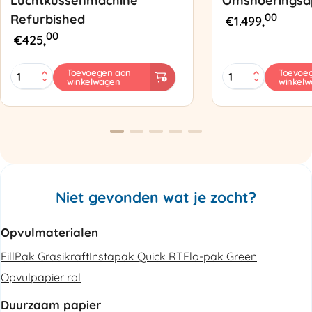
Luchtkussenmachine
Omsnoeringsa
00
Refurbished
€
1.499,
00
€
425,
MINI
Zapak
Toevoegen aan
Toevoe
winkelwagen
winkel
PAK'R
ZP97
Luchtkussenmachine
Omsnoeringsapp
Refurbished
aantal
aantal
Niet gevonden wat je zocht?
Opvulmaterialen
FillPak Grasikraft
Instapak Quick RT
Flo-pak Green
Opvulpapier rol
Duurzaam papier