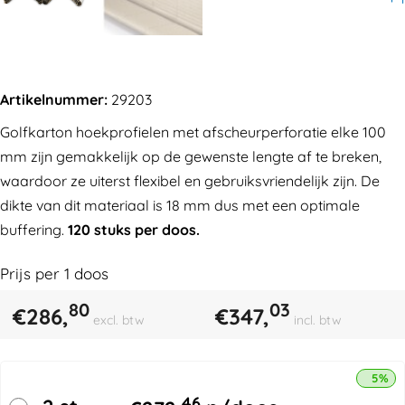
Artikelnummer:
29203
Golfkarton hoekprofielen met afscheurperforatie elke 100
mm zijn gemakkelijk op de gewenste lengte af te breken,
waardoor ze uiterst flexibel en gebruiksvriendelijk zijn. De
dikte van dit materiaal is 18 mm dus met een optimale
buffering.
120 stuks per doos.
Prijs per
1
doos
80
03
€
286,
€
347,
excl. btw
incl. btw
5% k
46