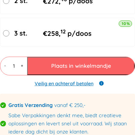
2 st.
€
272,
p/doos
10% k
12
3 st.
€
258,
p/doos
Hoekbeschermers
golfkarton
Plaats in winkelmandje
-
+
60x60x18x1200mm
aantal
Veilig en achteraf betalen
Gratis Verzending
vanaf € 250,-
Sabe Verpakkingen denkt mee, biedt creatieve
oplossingen en levert snel uit voorraad. Wij staan
iedere dag dicht bij onze klanten.