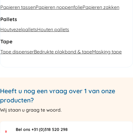
Papieren tassen
Papieren noppenfolie
Papieren zakken
Pallets
Houtvezelpallets
Houten pallets
Tape
Tape dispenser
Bedrukte plakband & tape
Masking tape
Heeft u nog een vraag over 1 van onze
producten?
Wij staan u graag te woord.
Bel ons +31 (0)318 520 298