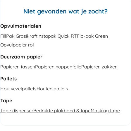
Niet gevonden wat je zocht?
Opvulmaterialen
FillPak Grasikraft
Instapak Quick RT
Flo-pak Green
Opvulpapier rol
Duurzaam papier
Papieren tassen
Papieren noppenfolie
Papieren zakken
Pallets
Houtvezelpallets
Houten pallets
Tape
Tape dispenser
Bedrukte plakband & tape
Masking tape