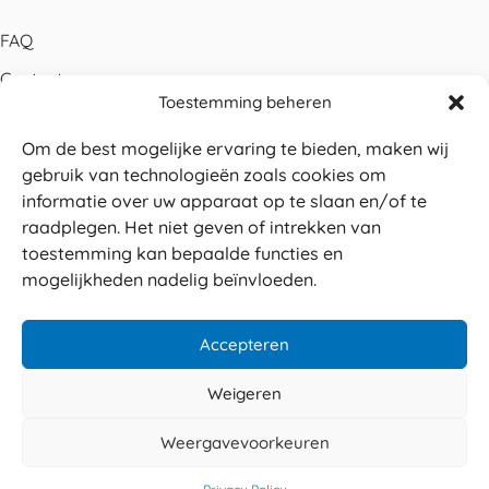
FAQ
Contact
Toestemming beheren
Bestellen
Om de best mogelijke ervaring te bieden, maken wij
Betalen
gebruik van technologieën zoals cookies om
Levering
informatie over uw apparaat op te slaan en/of te
raadplegen. Het niet geven of intrekken van
Retouren
toestemming kan bepaalde functies en
Service en garantie
mogelijkheden nadelig beïnvloeden.
Herroepingsrecht
Accepteren
Weigeren
Veilig betalen
© 2026 Sabé Verpakkingen
Weergavevoorkeuren
4.8
Privacy policy
Algemene voorwaarden