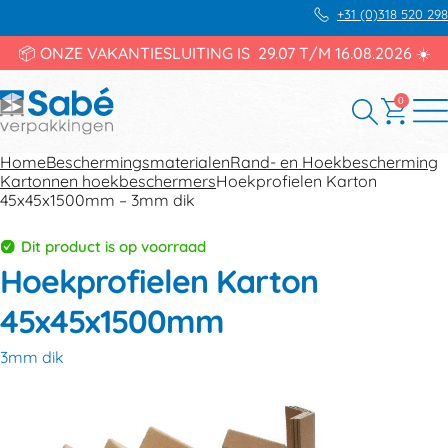
+31 (0)318 520 298
📦 ONZE VAKANTIESLUITING IS 29.07 T/M 16.08.2026 ☀️
0
Home
Beschermingsmaterialen
Rand- en Hoekbescherming
Kartonnen hoekbeschermers
Hoekprofielen Karton
45x45x1500mm – 3mm dik
Dit product is op voorraad
Hoekprofielen Karton
45x45x1500mm
3mm dik