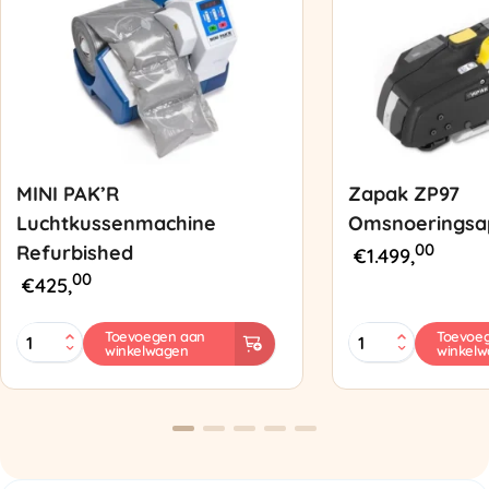
MINI PAK’R
Zapak ZP97
Luchtkussenmachine
Omsnoeringsa
00
Refurbished
€
1.499,
00
€
425,
MINI
Zapak
Toevoegen aan
Toevoe
winkelwagen
winkel
PAK'R
ZP97
Luchtkussenmachine
Omsnoeringsapp
Refurbished
aantal
aantal