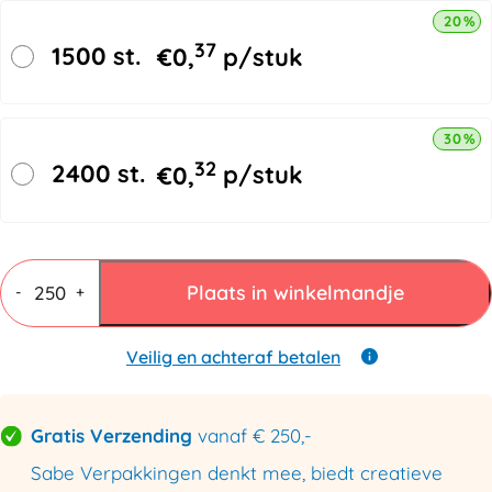
20% k
37
1500 st.
€
0,
p/stuk
30% k
32
2400 st.
€
0,
p/stuk
Hoekprofielen
Karton
Plaats in winkelmandje
-
+
45x45x1500mm
-
3mm
Veilig en achteraf betalen
dik
aantal
Gratis Verzending
vanaf € 250,-
Sabe Verpakkingen denkt mee, biedt creatieve