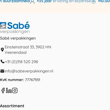
 duurzaamheid
+35 jaar
ervaring en expertise
+10.000
Sabé verpakkingen
Einsteinstraat 33, 3902 HN
Veenendaal
+31 (0)318 520 298
info@sabeverpakkingen.nl
KvK nummer:
77767551
Assortiment