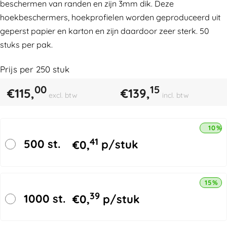
beschermen van randen en zijn 3mm dik. Deze
hoekbeschermers, hoekprofielen worden geproduceerd uit
geperst papier en karton en zijn daardoor zeer sterk. 50
stuks per pak.
Prijs per
250
stuk
00
15
€
115,
€
139,
excl. btw
incl. btw
10% 
41
500 st.
€
0,
p/stuk
15% k
39
1000 st.
€
0,
p/stuk