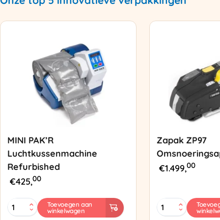
Onze top 5 innovatieve verpakkingen
MINI PAK’R
Zapak ZP97
Luchtkussenmachine
Omsnoeringsa
00
Refurbished
€
1.499,
00
€
425,
MINI
Zapak
Toevoegen aan
Toevoe
winkelwagen
winkel
PAK'R
ZP97