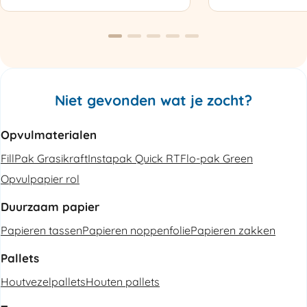
Luchtkussenmachine
Omsnoeringsapp
Refurbished
aantal
aantal
Niet gevonden wat je zocht?
Opvulmaterialen
FillPak Grasikraft
Instapak Quick RT
Flo-pak Green
Opvulpapier rol
Duurzaam papier
Papieren tassen
Papieren noppenfolie
Papieren zakken
Pallets
Houtvezelpallets
Houten pallets