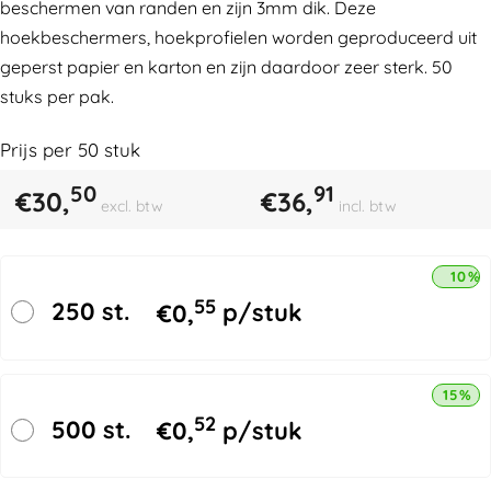
beschermen van randen en zijn 3mm dik. Deze
hoekbeschermers, hoekprofielen worden geproduceerd uit
geperst papier en karton en zijn daardoor zeer sterk. 50
stuks per pak.
Prijs per
50
stuk
50
91
€
30,
€
36,
excl. btw
incl. btw
10% 
55
250 st.
€
0,
p/stuk
15% k
52
500 st.
€
0,
p/stuk