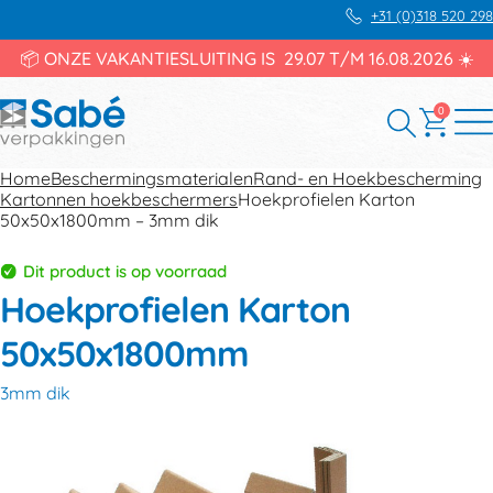
+31 (0)318 520 298
📦 ONZE VAKANTIESLUITING IS 29.07 T/M 16.08.2026 ☀️
0
Home
Beschermingsmaterialen
Rand- en Hoekbescherming
Kartonnen hoekbeschermers
Hoekprofielen Karton
50x50x1800mm – 3mm dik
Dit product is op voorraad
Hoekprofielen Karton
50x50x1800mm
3mm dik