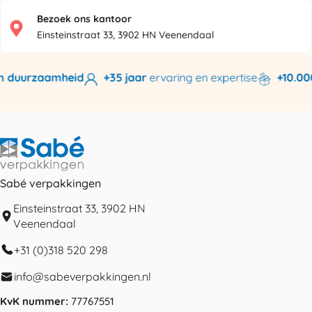
Bezoek ons kantoor
Einsteinstraat 33, 3902 HN Veenendaal
 duurzaamheid
+35 jaar
ervaring en expertise
+10.000
Sabé verpakkingen
Einsteinstraat 33, 3902 HN
Veenendaal
+31 (0)318 520 298
info@sabeverpakkingen.nl
KvK nummer:
77767551