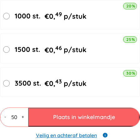
20% k
49
1000 st.
€
0,
p/stuk
25% k
46
1500 st.
€
0,
p/stuk
30% k
43
3500 st.
€
0,
p/stuk
Hoekprofielen
Karton
Plaats in winkelmandje
-
+
50x50x1800mm
-
3mm
Veilig en achteraf betalen