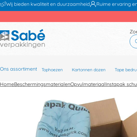
Wij bieden kwaliteit en duurzaamheid
Ruime ervaring en
Zo
Ons assortiment
Tophoezen
Kartonnen dozen
Tape bedru
Home
Beschermingsmaterialen
Opvulmateriaal
Instapak sch