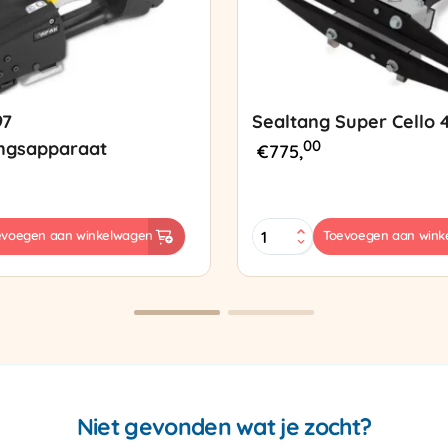
97
Sealtang Super Cello 
00
ngsapparaat
€
775,
Sealtang
evoegen aan winkelwagen
Toevoegen aan wink
Super
sapparaat
Cello
420
SCT-
2
aantal
Niet gevonden wat je zocht?