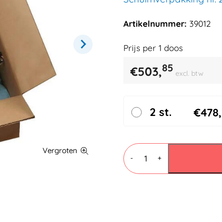
Artikelnummer:
39012
Prijs per
1
doos
85
€
503,
excl. btw
2 st.
€
478,
Instapak
Quick
-
+
RT
46x46cm
128st/ds
-
Schuimverpakking
nr.