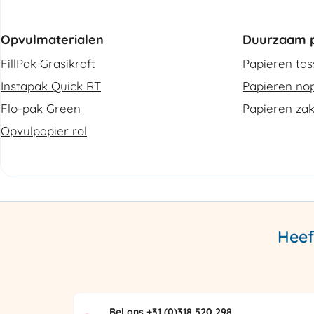
Opvulmaterialen
Duurzaam p
FillPak Grasikraft
Papieren ta
Instapak Quick RT
Papieren nop
Flo-pak Green
Papieren za
Opvulpapier rol
Heef
Bel ons +31 (0)318 520 298