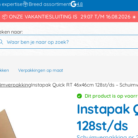
 expertise
Breed assortiment
4.8
📦 ONZE VAKANTIESLUITING IS 29.07 T/M 16.08.2026 ☀️
eken naar:
kken
Verpakkingen op maat
uimverpakking
Instapak Quick RT 46x46cm 128st/ds – Schuimv
Dit product is op voor
Instapak 
128st/ds
Schuimverpakking nr. 