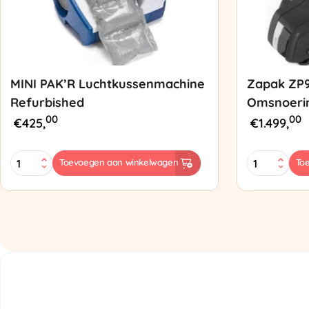
MINI PAK’R Luchtkussenmachine
Zapak ZP
Refurbished
Omsnoeri
00
00
€
425,
€
1.499,
MINI
Zapak
Toevoegen aan winkelwagen
To
PAK'R
ZP97
Luchtkussenmachine
Omsnoering
Refurbished
aantal
aantal