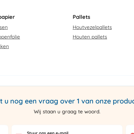
apier
Pallets
ssen
Houtvezelpallets
penfolie
Houten pallets
kken
t u nog een vraag over 1 van onze produ
Wij staan u graag te woord.
Stuur ons een e-mail