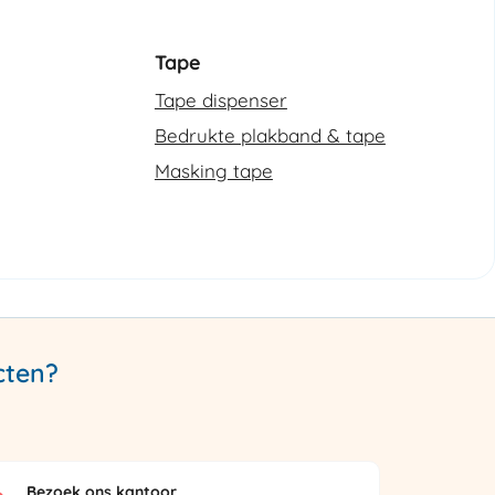
Tape
Tape dispenser
Bedrukte plakband & tape
Masking tape
cten?
Bezoek ons kantoor