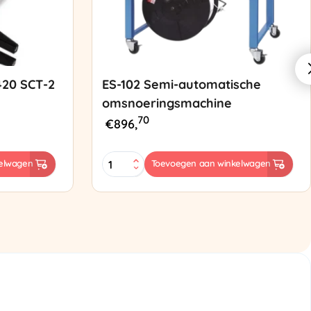
420 SCT-2
ES-102 Semi-automatische
omsnoeringsmachine
70
€
896,
ES-
elwagen
Toevoegen aan winkelwagen
102
Semi-
automatische
omsnoeringsmachine
aantal