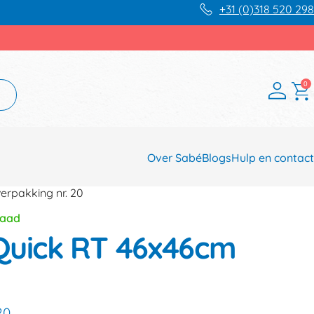
+31 (0)318 520 298
0
Over Sabé
Blogs
Hulp en contact
erpakking nr. 20
raad
Quick RT 46x46cm
20