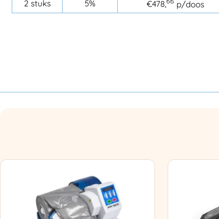
66
2 stuks
5%
€
478,
p/doos