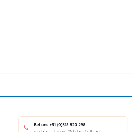
Bel ons +31 (0)318 520 298
ma t/m vr tussen 09:00 en 17:30 uur