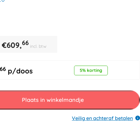
66
€
609,
incl. btw
66
p/doos
5% korting
Plaats in winkelmandje
Veilig en achteraf betalen