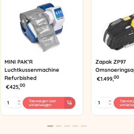
MINI PAK’R
Zapak ZP97
Luchtkussenmachine
Omsnoeringsa
00
Refurbished
€
1.499,
00
€
425,
MINI
Zapak
Toevoegen aan
Toevoe
winkelwagen
winkel
PAK'R
ZP97
Luchtkussenmachine
Omsnoeringsapp
Refurbished
aantal
aantal