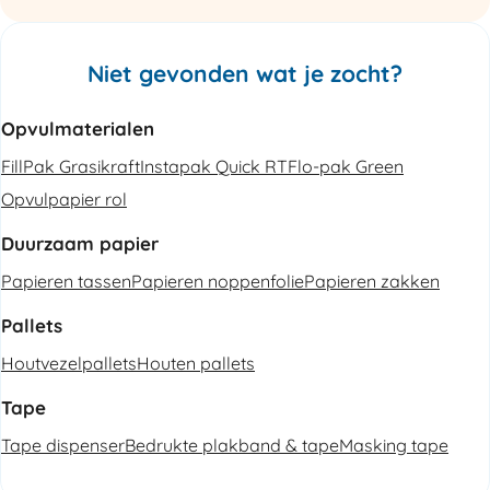
Niet gevonden wat je zocht?
Opvulmaterialen
FillPak Grasikraft
Instapak Quick RT
Flo-pak Green
Opvulpapier rol
Duurzaam papier
Papieren tassen
Papieren noppenfolie
Papieren zakken
Pallets
Houtvezelpallets
Houten pallets
Tape
Tape dispenser
Bedrukte plakband & tape
Masking tape