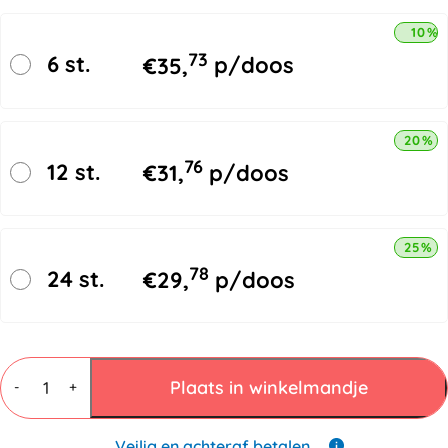
10% 
73
6 st.
€
35,
p/doos
20% k
76
12 st.
€
31,
p/doos
25% k
78
24 st.
€
29,
p/doos
Kartonnen
Sleeve
Plaats in winkelmandje
-
+
90mmx33cm
aantal
Veilig en achteraf betalen