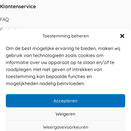
Klantenservice
FAQ
Contact
Toestemming beheren
Bestellen
Om de best mogelijke ervaring te bieden, maken wij
Betalen
gebruik van technologieën zoals cookies om
Levering
informatie over uw apparaat op te slaan en/of te
raadplegen. Het niet geven of intrekken van
Retouren
toestemming kan bepaalde functies en
Service en garantie
mogelijkheden nadelig beïnvloeden.
Herroepingsrecht
Accepteren
Weigeren
Veilig betalen
© 2026 Sabé Verpakkingen
Weergavevoorkeuren
4.8