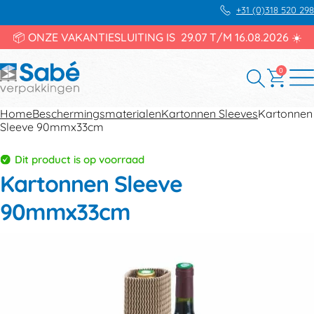
+31 (0)318 520 298
📦 ONZE VAKANTIESLUITING IS 29.07 T/M 16.08.2026 ☀️
0
Home
Beschermingsmaterialen
Kartonnen Sleeves
Kartonnen
Sleeve 90mmx33cm
Dit product is op voorraad
Kartonnen Sleeve
90mmx33cm