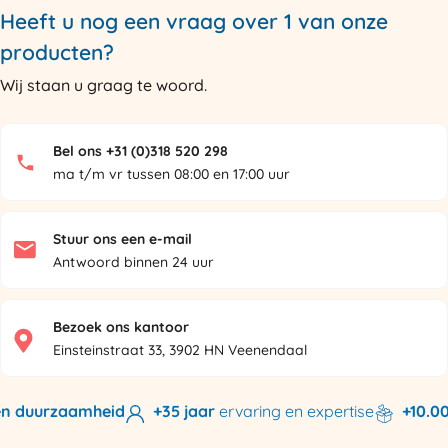
Heeft u nog een vraag over 1 van onze
producten?
Wij staan u graag te woord.
Bel ons +31 (0)318 520 298
ma t/m vr tussen 08:00 en 17:00 uur
Stuur ons een e-mail
Antwoord binnen 24 uur
Bezoek ons kantoor
Einsteinstraat 33, 3902 HN Veenendaal
n duurzaamheid
+35 jaar
ervaring en expertise
+10.000