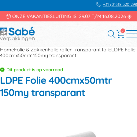
+31 (0)318 520 298
📦 ONZE VAKANTIESLUITING IS 29.07 T/M 16.08.2026 ☀️
0
Home
Folie & Zakken
Folie rollen
Transparant folie
LDPE Folie
400cmx50mtr 150my transparant
Dit product is op voorraad
LDPE Folie 400cmx50mtr
150my transparant