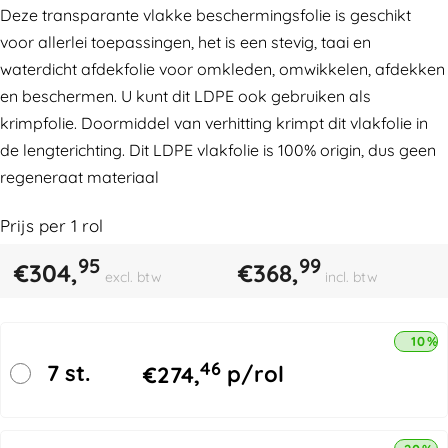
Deze transparante vlakke beschermingsfolie is geschikt
voor allerlei toepassingen, het is een stevig, taai en
waterdicht afdekfolie voor omkleden, omwikkelen, afdekken
en beschermen. U kunt dit LDPE ook gebruiken als
krimpfolie. Doormiddel van verhitting krimpt dit vlakfolie in
de lengterichting. Dit LDPE vlakfolie is 100% origin, dus geen
regeneraat materiaal
Prijs per
1
rol
95
99
€
304,
€
368,
excl. btw
incl. btw
10% 
46
7 st.
€
274,
p/rol