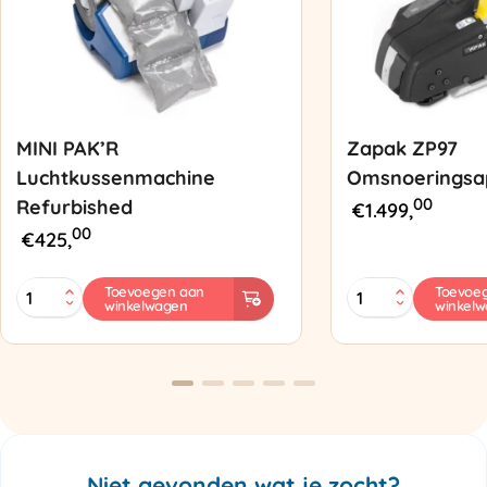
MINI PAK’R
Zapak ZP97
Luchtkussenmachine
Omsnoeringsa
00
Refurbished
€
1.499,
00
€
425,
MINI
Zapak
Toevoegen aan
Toevoe
winkelwagen
winkel
PAK'R
ZP97
Luchtkussenmachine
Omsnoeringsapp
Refurbished
aantal
aantal
Niet gevonden wat je zocht?