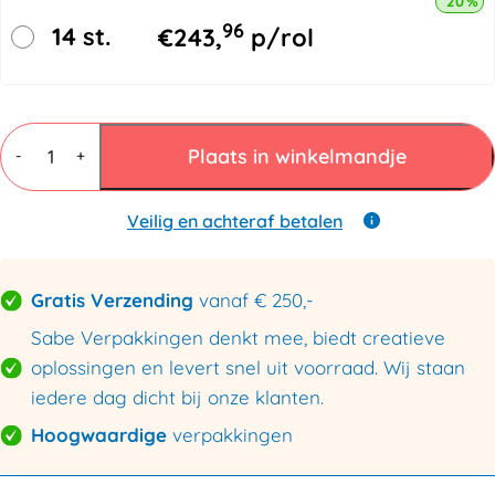
20% k
96
14 st.
€
243,
p/rol
LDPE
Folie
Plaats in winkelmandje
-
+
400cmx50mtr
150my
transparant
Veilig en achteraf betalen
aantal
Gratis Verzending
vanaf € 250,-
Sabe Verpakkingen denkt mee, biedt creatieve
oplossingen en levert snel uit voorraad. Wij staan
iedere dag dicht bij onze klanten.
Hoogwaardige
verpakkingen