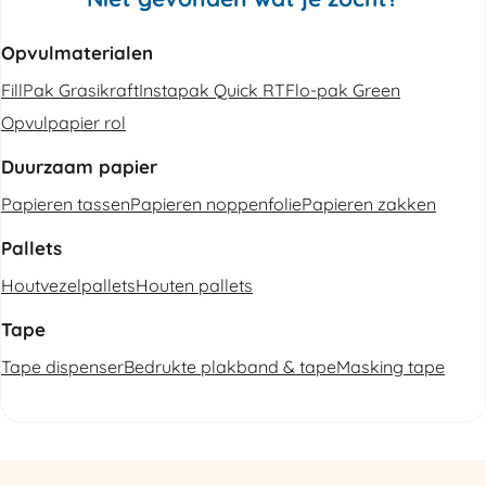
Opvulmaterialen
FillPak Grasikraft
Instapak Quick RT
Flo-pak Green
Opvulpapier rol
Duurzaam papier
Papieren tassen
Papieren noppenfolie
Papieren zakken
Pallets
Houtvezelpallets
Houten pallets
Tape
Tape dispenser
Bedrukte plakband & tape
Masking tape