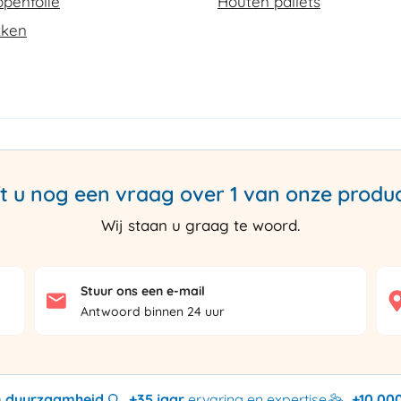
penfolie
Houten pallets
kken
t u nog een vraag over 1 van onze produ
Wij staan u graag te woord.
Stuur ons een e-mail
Antwoord binnen 24 uur
en duurzaamheid
+35 jaar
ervaring en expertise
+10.00