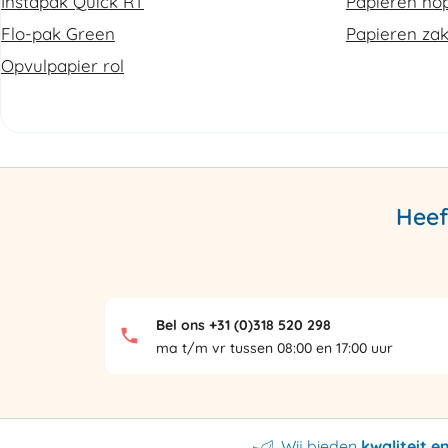
Instapak Quick RT
Papieren nop
Flo-pak Green
Papieren za
Opvulpapier rol
Heef
Bel ons +31 (0)318 520 298
ma t/m vr tussen 08:00 en 17:00 uur
Wij bieden
kwaliteit 