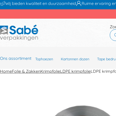
Wij bieden kwaliteit en duurzaamheid
Ruime ervaring en
Zo
Ons assortiment
Tophoezen
Kartonnen dozen
Tape bedru
Home
Folie & Zakken
Krimpfolie
LDPE krimpfolie
LDPE krimpf