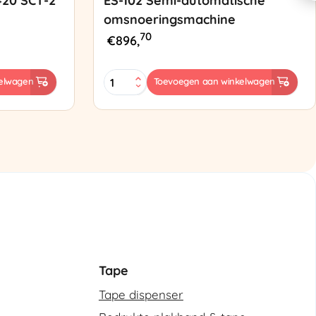
420 SCT-2
ES-102 Semi-automatische
omsnoeringsmachine
70
€
896,
ES-
elwagen
Toevoegen aan winkelwagen
102
Semi-
automatische
omsnoeringsmachine
aantal
Tape
Tape dispenser