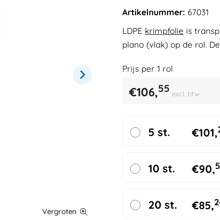
Artikelnummer:
67031
LDPE
krimpfolie
is trans
plano (vlak) op de rol. D
Prijs per
1
rol
55
€
106,
excl. btw
5 st.
€
101,
5
10 st.
€
90,
2
20 st.
€
85,