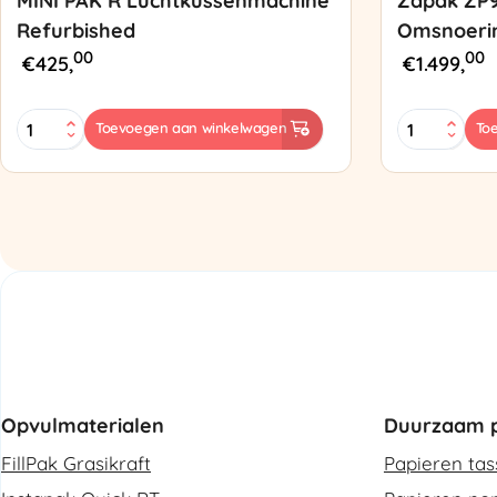
MINI PAK’R Luchtkussenmachine
Zapak ZP
Refurbished
Omsnoeri
00
00
€
425,
€
1.499,
MINI
Zapak
Toevoegen aan winkelwagen
To
PAK'R
ZP97
Luchtkussenmachine
Omsnoering
Refurbished
aantal
aantal
Opvulmaterialen
Duurzaam p
FillPak Grasikraft
Papieren ta