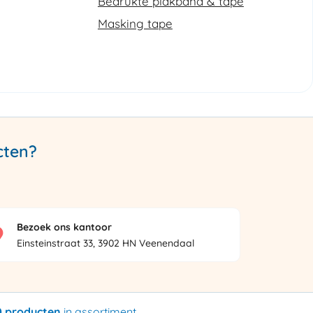
Bedrukte plakband & tape
Masking tape
cten?
Bezoek ons kantoor
Einsteinstraat 33, 3902 HN Veenendaal
0 producten
in assortiment