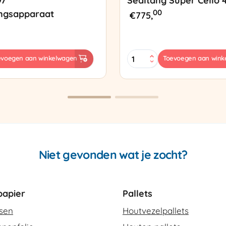
97
Sealtang Super Cello 
00
ngsapparaat
€
775,
Sealtang
evoegen aan winkelwagen
Toevoegen aan wink
Super
sapparaat
Cello
420
SCT-
2
aantal
Niet gevonden wat je zocht?
apier
Pallets
ssen
Houtvezelpallets