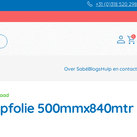
+31 (0)318 520 298
0
Over Sabé
Blogs
Hulp en contact
raad
mpfolie 500mmx840mtr