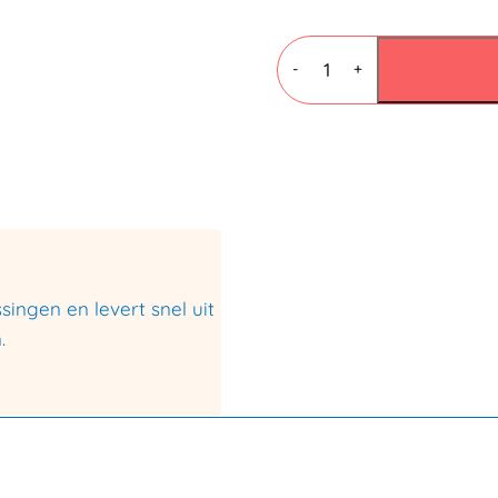
LDPE
krimpfolie
-
+
500mmx840mtr
50my
aantal
ingen en levert snel uit
.