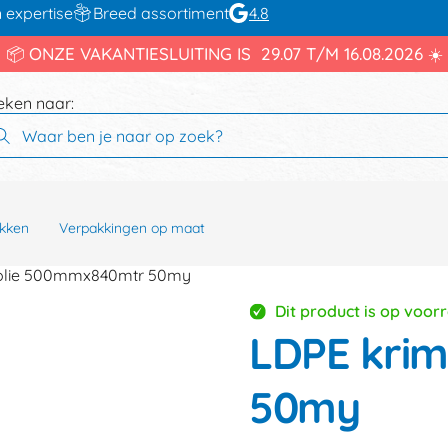
 expertise
Breed assortiment
4.8
📦 ONZE VAKANTIESLUITING IS 29.07 T/M 16.08.2026 ☀️
eken naar:
kken
Verpakkingen op maat
olie 500mmx840mtr 50my
Dit product is op voor
LDPE kri
50my