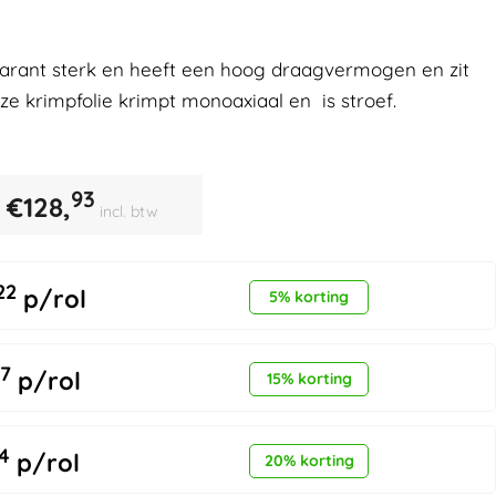
parant sterk en heeft een hoog draagvermogen en zit
eze krimpfolie krimpt monoaxiaal en is stroef.
93
€
128,
incl. btw
22
p/rol
5% korting
7
p/rol
15% korting
4
p/rol
20% korting