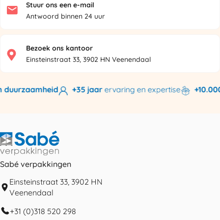
Stuur ons een e-mail
Antwoord binnen 24 uur
Bezoek ons kantoor
Einsteinstraat 33, 3902 HN Veenendaal
 duurzaamheid
+35 jaar
ervaring en expertise
+10.000
Sabé verpakkingen
Einsteinstraat 33, 3902 HN
Veenendaal
+31 (0)318 520 298