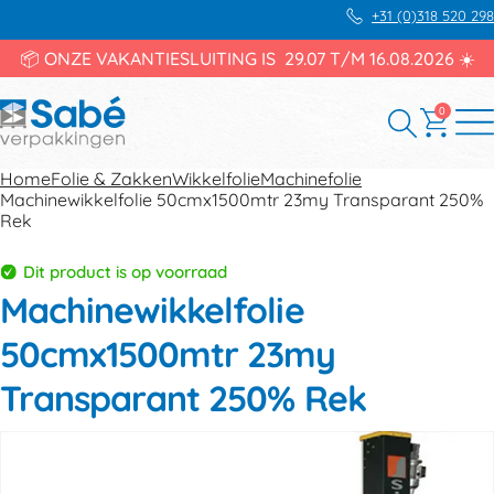
+31 (0)318 520 298
📦 ONZE VAKANTIESLUITING IS 29.07 T/M 16.08.2026 ☀️
0
Home
Folie & Zakken
Wikkelfolie
Machinefolie
Machinewikkelfolie 50cmx1500mtr 23my Transparant 250%
Rek
Dit product is op voorraad
Machinewikkelfolie
50cmx1500mtr 23my
Transparant 250% Rek