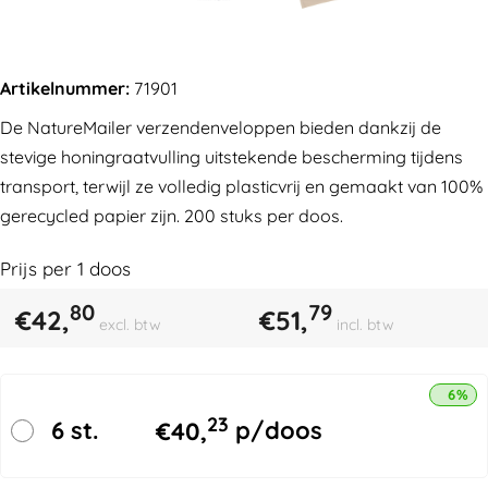
Artikelnummer:
71901
De NatureMailer verzendenveloppen bieden dankzij de
stevige honingraatvulling uitstekende bescherming tijdens
transport, terwijl ze volledig plasticvrij en gemaakt van 100%
gerecycled papier zijn. 200 stuks per doos.
Prijs per
1
doos
80
79
€
42,
€
51,
excl. btw
incl. btw
6% k
23
6 st.
€
40,
p/doos