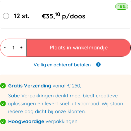
18% k
10
12 st.
€
35,
p/doos
NatureMailer
enveloppen
Plaats in winkelmandje
-
+
180x260mm
aantal
Veilig en achteraf betalen
Gratis Verzending
vanaf € 250,-
Sabe Verpakkingen denkt mee, biedt creatieve
oplossingen en levert snel uit voorraad. Wij staan
iedere dag dicht bij onze klanten.
Hoogwaardige
verpakkingen