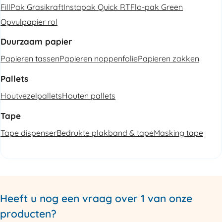
FillPak Grasikraft
Instapak Quick RT
Flo-pak Green
Opvulpapier rol
Duurzaam papier
Papieren tassen
Papieren noppenfolie
Papieren zakken
Pallets
Houtvezelpallets
Houten pallets
Tape
Tape dispenser
Bedrukte plakband & tape
Masking tape
Heeft u nog een vraag over 1 van onze
producten?