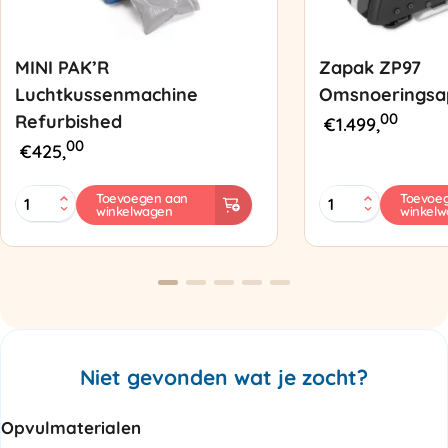
MINI PAK’R
Zapak ZP97
Luchtkussenmachine
Omsnoeringsa
00
Refurbished
€
1.499,
00
€
425,
MINI
Zapak
Toevoegen aan
Toevoe
winkelwagen
winkel
PAK'R
ZP97
Luchtkussenmachine
Omsnoeringsapp
Refurbished
aantal
aantal
Niet gevonden wat je zocht?
Opvulmaterialen