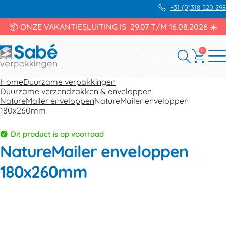
+31 (0)318 520 298
📦 ONZE VAKANTIESLUITING IS 29.07 T/M 16.08.2026 ☀️
0
Home
Duurzame verpakkingen
Duurzame verzendzakken & enveloppen
NatureMailer enveloppen
NatureMailer enveloppen
180x260mm
Dit product is op voorraad
NatureMailer enveloppen
180x260mm