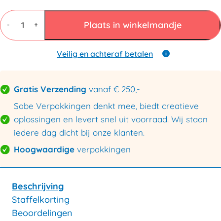
Papieren
zakken
Plaats in winkelmandje
-
+
15x22cm
bruin
aantal
Veilig en achteraf betalen
Gratis Verzending
vanaf € 250,-
Sabe Verpakkingen denkt mee, biedt creatieve
oplossingen en levert snel uit voorraad. Wij staan
iedere dag dicht bij onze klanten.
Hoogwaardige
verpakkingen
Beschrijving
Staffelkorting
Beoordelingen