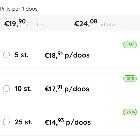
Prijs per
1
doos
90
08
€
19,
€
24,
excl. btw
incl. btw
5% k
91
5 st.
€
18,
p/doos
10% k
91
10 st.
€
17,
p/doos
25% k
93
25 st.
€
14,
p/doos