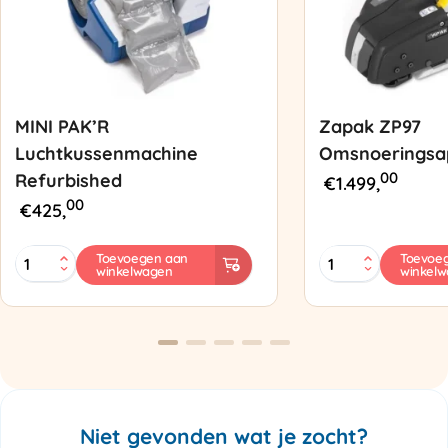
MINI PAK’R
Zapak ZP97
Luchtkussenmachine
Omsnoeringsa
00
Refurbished
€
1.499,
00
€
425,
MINI
Zapak
Toevoegen aan
Toevoe
winkelwagen
winkel
PAK'R
ZP97
Luchtkussenmachine
Omsnoeringsapp
Refurbished
aantal
aantal
Niet gevonden wat je zocht?