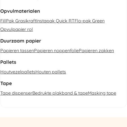
Opvulmaterialen
FillPak Grasikraft
Instapak Quick RT
Flo-pak Green
Opvulpapier rol
Duurzaam papier
Papieren tassen
Papieren noppenfolie
Papieren zakken
Pallets
Houtvezelpallets
Houten pallets
Tape
Tape dispenser
Bedrukte plakband & tape
Masking tape