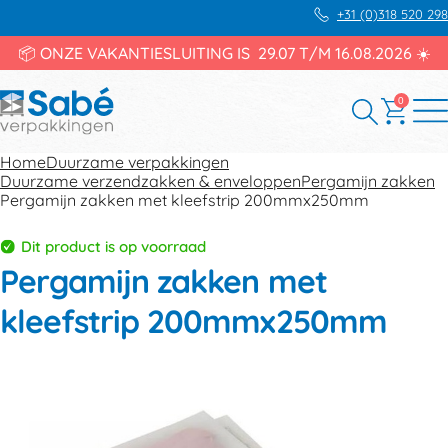
+31 (0)318 520 298
📦 ONZE VAKANTIESLUITING IS 29.07 T/M 16.08.2026 ☀️
0
Home
Duurzame verpakkingen
Duurzame verzendzakken & enveloppen
Pergamijn zakken
Pergamijn zakken met kleefstrip 200mmx250mm
Dit product is op voorraad
Pergamijn zakken met
kleefstrip 200mmx250mm