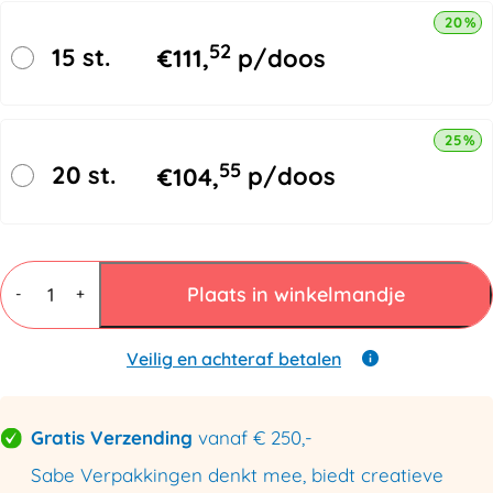
20% k
52
15 st.
€
111,
p/doos
25% k
55
20 st.
€
104,
p/doos
Pergamijn
zakken
Plaats in winkelmandje
-
+
met
kleefstrip
200mmx250mm
Veilig en achteraf betalen
aantal
Gratis Verzending
vanaf € 250,-
Sabe Verpakkingen denkt mee, biedt creatieve