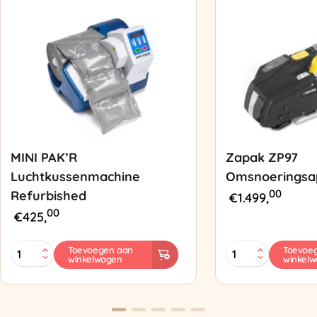
MINI PAK’R
Zapak ZP97
Luchtkussenmachine
Omsnoeringsa
00
Refurbished
€
1.499,
00
€
425,
MINI
Zapak
Toevoegen aan
Toevoe
winkelwagen
winkel
PAK'R
ZP97
Luchtkussenmachine
Omsnoeringsapp
Refurbished
aantal
aantal