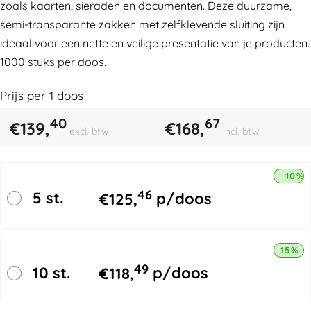
zoals kaarten, sieraden en documenten. Deze duurzame,
semi-transparante zakken met zelfklevende sluiting zijn
ideaal voor een nette en veilige presentatie van je producten.
1000 stuks per doos.
Prijs per
1
doos
40
67
€
139,
€
168,
excl. btw
incl. btw
10% 
46
5 st.
€
125,
p/doos
15% k
49
10 st.
€
118,
p/doos