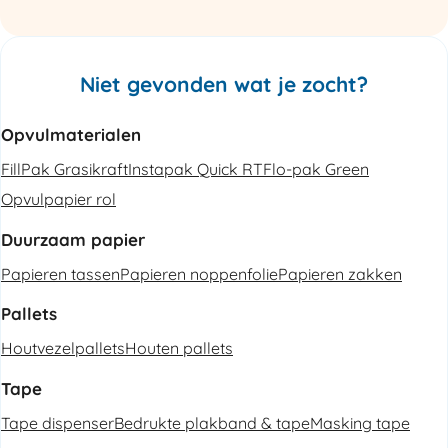
Niet gevonden wat je zocht?
Opvulmaterialen
FillPak Grasikraft
Instapak Quick RT
Flo-pak Green
Opvulpapier rol
Duurzaam papier
Papieren tassen
Papieren noppenfolie
Papieren zakken
Pallets
Houtvezelpallets
Houten pallets
Tape
Tape dispenser
Bedrukte plakband & tape
Masking tape