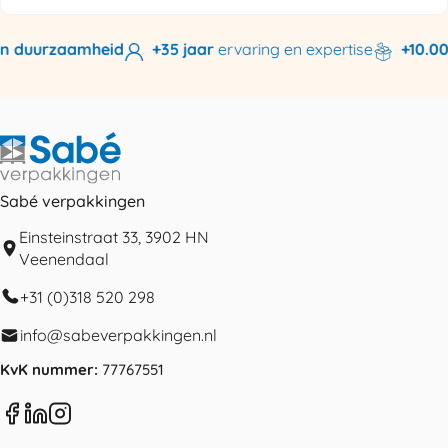
n duurzaamheid
+35 jaar
ervaring en expertise
+10.000
Sabé verpakkingen
Einsteinstraat 33, 3902 HN
Veenendaal
+31 (0)318 520 298
info@sabeverpakkingen.nl
KvK nummer:
77767551