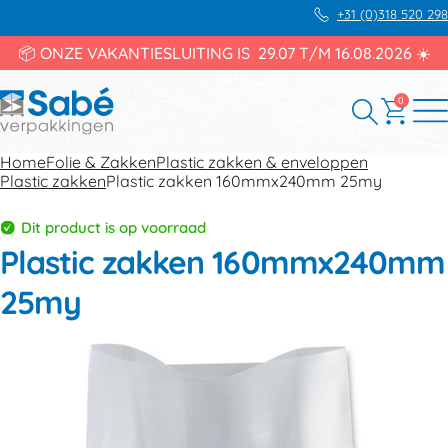
+31 (0)318 520 298
📦 ONZE VAKANTIESLUITING IS 29.07 T/M 16.08.2026 ☀️
0
Home
Folie & Zakken
Plastic zakken & enveloppen
Plastic zakken
Plastic zakken 160mmx240mm 25my
Dit product is op voorraad
Plastic zakken 160mmx240mm
25my