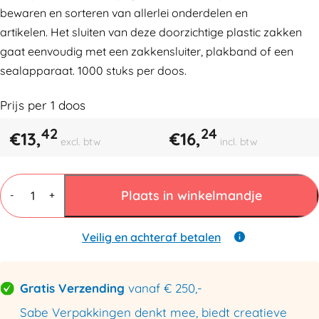
bewaren en sorteren van allerlei onderdelen en
artikelen. Het sluiten van deze doorzichtige plastic zakken
gaat eenvoudig met een zakkensluiter, plakband of een
sealapparaat. 1000 stuks per doos.
Prijs per
1
doos
42
24
€
13,
€
16,
excl. btw
incl. btw
Plastic
zakken
Plaats in winkelmandje
-
+
160mmx240mm
25my
aantal
Veilig en achteraf betalen
Gratis Verzending
vanaf € 250,-
Sabe Verpakkingen denkt mee, biedt creatieve