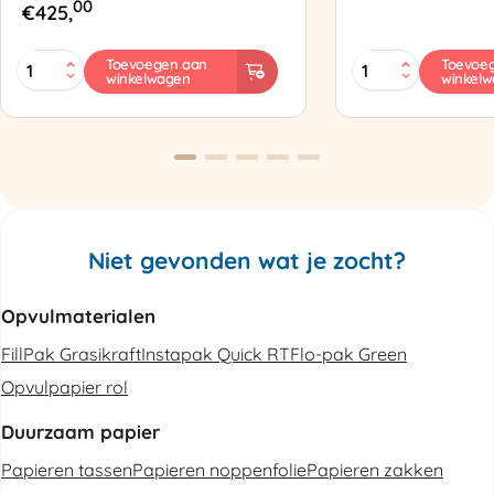
00
€
425,
MINI
Zapak
Toevoegen aan
Toevoe
winkelwagen
winkel
PAK'R
ZP97
Luchtkussenmachine
Omsnoeringsapp
Refurbished
aantal
aantal
Niet gevonden wat je zocht?
Opvulmaterialen
FillPak Grasikraft
Instapak Quick RT
Flo-pak Green
Opvulpapier rol
Duurzaam papier
Papieren tassen
Papieren noppenfolie
Papieren zakken