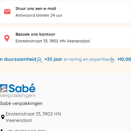
Stuur ons een e-mail
Antwoord binnen 24 uur
Bezoek ons kantoor
Einsteinstraat 33, 3902 HN Veenendaal
n duurzaamheid
+35 jaar
ervaring en expertise
+10.000
Sabé verpakkingen
Einsteinstraat 33, 3902 HN
Veenendaal