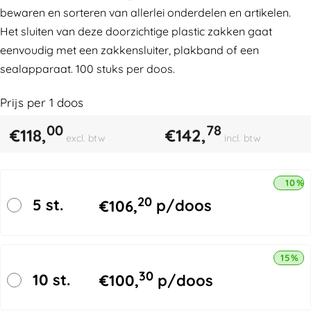
bewaren en sorteren van allerlei onderdelen en artikelen.
Het sluiten van deze doorzichtige plastic zakken gaat
eenvoudig met een zakkensluiter, plakband of een
sealapparaat. 100 stuks per doos.
Prijs per
1
doos
00
78
€
118,
€
142,
excl. btw
incl. btw
10% 
20
5 st.
€
106,
p/doos
15% k
30
10 st.
€
100,
p/doos