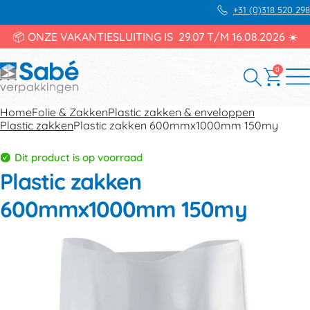
+31 (0)318 520 298
📦 ONZE VAKANTIESLUITING IS 29.07 T/M 16.08.2026 ☀️
0
Home
Folie & Zakken
Plastic zakken & enveloppen
Plastic zakken
Plastic zakken 600mmx1000mm 150my
Dit product is op voorraad
Plastic zakken
600mmx1000mm 150my