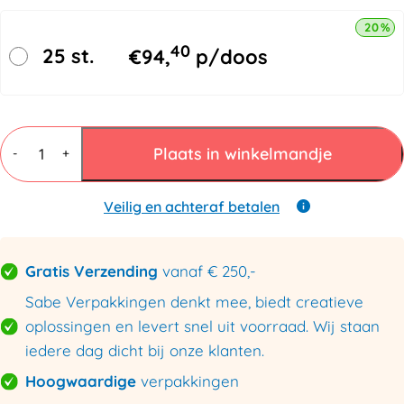
20% k
40
25 st.
€
94,
p/doos
Plastic
zakken
Plaats in winkelmandje
-
+
600mmx1000mm
150my
aantal
Veilig en achteraf betalen
Gratis Verzending
vanaf € 250,-
Sabe Verpakkingen denkt mee, biedt creatieve
oplossingen en levert snel uit voorraad. Wij staan
iedere dag dicht bij onze klanten.
Hoogwaardige
verpakkingen