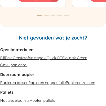
Luchtkussenmachine
Omsnoeringsapp
Refurbished
aantal
aantal
Niet gevonden wat je zocht?
Opvulmaterialen
FillPak Grasikraft
Instapak Quick RT
Flo-pak Green
Opvulpapier rol
Duurzaam papier
Papieren tassen
Papieren noppenfolie
Papieren zakken
Pallets
Houtvezelpallets
Houten pallets