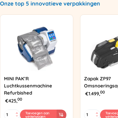
Onze top 5 innovatieve verpakkingen
MINI PAK’R
Zapak ZP97
Luchtkussenmachine
Omsnoeringsa
00
Refurbished
€
1.499,
00
€
425,
MINI
Zapak
Toevoegen aan
Toevoe
winkelwagen
winkel
PAK'R
ZP97