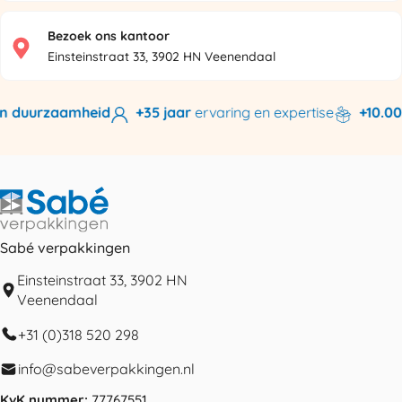
Bezoek ons kantoor
Einsteinstraat 33, 3902 HN Veenendaal
n duurzaamheid
+35 jaar
ervaring en expertise
+10.000
Sabé verpakkingen
Einsteinstraat 33, 3902 HN
Veenendaal
+31 (0)318 520 298
info@sabeverpakkingen.nl
KvK nummer:
77767551